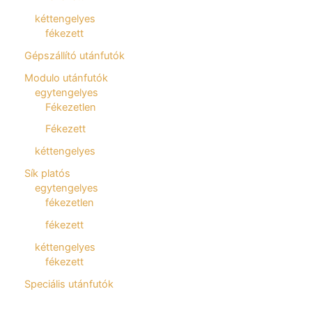
kéttengelyes
fékezett
Gépszállító utánfutók
Modulo utánfutók
egytengelyes
Fékezetlen
Fékezett
kéttengelyes
Sík platós
egytengelyes
fékezetlen
fékezett
kéttengelyes
fékezett
Speciális utánfutók