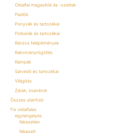
Oldalfal magasítók és -szettek
Padlók
Ponyvák és tartozékai
Pótkerék és tartozékai
Rácsos felépítmények
Rakományrögzítés
Rámpák
Sárvédő és tartozékai
Világítás
Zárak, zsanérok
Összes utánfutó
Fix oldalfalas
egytengelyes
fékezetlen
fékezett