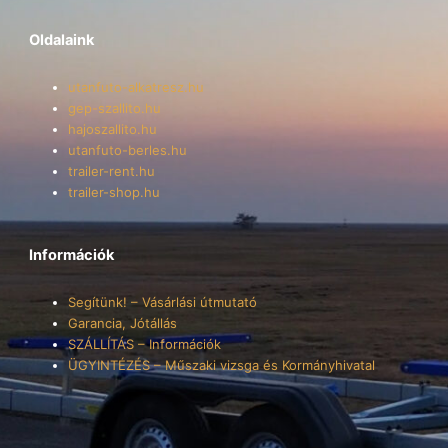
Oldalaink
utanfuto-alkatresz.hu
gep-szallito.hu
hajoszallito.hu
utanfuto-berles.hu
trailer-rent.hu
trailer-shop.hu
Információk
Segítünk! – Vásárlási útmutató
Garancia, Jótállás
SZÁLLÍTÁS – Információk
ÜGYINTÉZÉS – Műszaki vizsga és Kormányhivatal