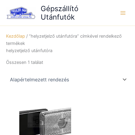
Skip
Gépszállító
to
Utánfutók
content
Kezdőlap
/ “helyzetjelző utánfutóra” címkével rendelkező
termékek
helyzetjelző utánfutóra
Összesen 1 találat