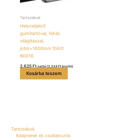
Tartozékok
Helyzetjelző
gumitartóval, fehér,
világítással,
jobb>1600mm fölött
B0016
2.625
Ft
nettó (
3.334
Ft
bruttó)
Kosárba teszem
Tartozékok
Adapterek és csatlakozók