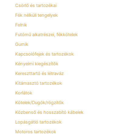
Csörlő és tartozékai
Fék nélküli tengelyek
Felnik
Futómű alkatrészei, fékkötelek
Gumik
Kapcsolófejek és tartozékok
Kényelmi kiegészítők
Kereszttartó és létraváz
Kitámasztó tartozékok
Korlátok
Kötelek/Dugók/rögzítők
Közbenső és hosszabító kábelek
Lopásgátló tartozékok
Motoros tartozékok