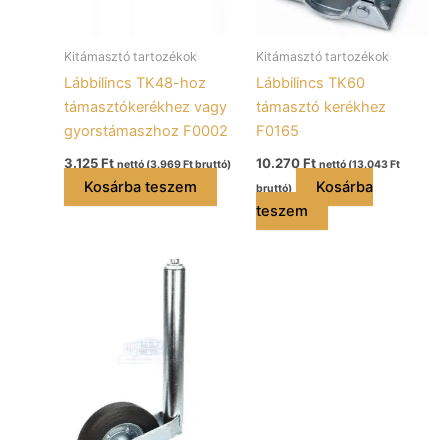
Kitámasztó tartozékok
Kitámasztó tartozékok
Lábbilincs TK48-hoz
Lábbilincs TK60
támasztókerékhez vagy
támasztó kerékhez
gyorstámaszhoz F0002
F0165
3.125
Ft
10.270
Ft
nettó (
3.969
Ft
bruttó)
nettó (
13.043
Ft
Kosárba teszem
Kosárba
bruttó)
teszem