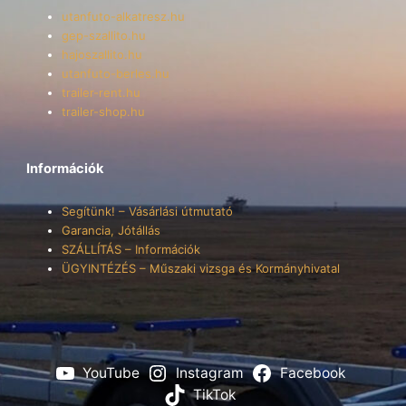
utanfuto-alkatresz.hu
gep-szallito.hu
hajoszallito.hu
utanfuto-berles.hu
trailer-rent.hu
trailer-shop.hu
Információk
Segítünk! – Vásárlási útmutató
Garancia, Jótállás
SZÁLLÍTÁS – Információk
ÜGYINTÉZÉS – Műszaki vizsga és Kormányhivatal
YouTube
Instagram
Facebook
TikTok