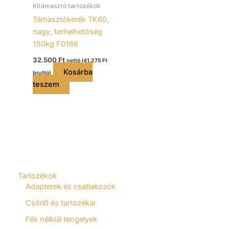
Kitámasztó tartozékok
Támasztókerék TK60,
nagy, terhelhetőség
150kg F0166
32.500
Ft
nettó (
41.275
Ft
Kosárba
bruttó)
teszem
Tartozékok
Adapterek és csatlakozók
Csörlő és tartozékai
Fék nélküli tengelyek