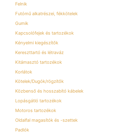
Felnik
Futómű alkatrészei, fékkötelek
Gumik
Kapcsolófejek és tartozékok
Kényelmi kiegészítők
Kereszttartó és létraváz
Kitámasztó tartozékok
Korlátok
Kötelek/Dugók/rögzítők
Közbenső és hosszabító kábelek
Lopásgátló tartozékok
Motoros tartozékok
Oldalfal magasítók és -szettek
Padlók