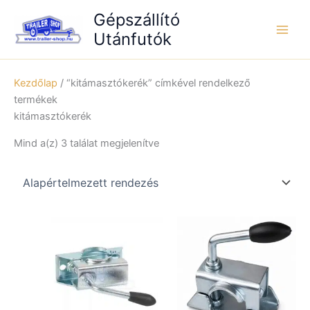
Skip
Gépszállító
to
Utánfutók
content
Kezdőlap
/ “kitámasztókerék” címkével rendelkező
termékek
kitámasztókerék
Mind a(z) 3 találat megjelenítve