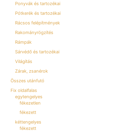
Ponyvák és tartozékai
Pótkerék és tartozékai
Rácsos felépítmények
Rakományrögzítés
Rámpák
Sárvédő és tartozékai
Világítás
Zárak, zsanérok
Összes utánfutó
Fix oldalfalas
egytengelyes
fékezetlen
fékezett
kéttengelyes
fékezett