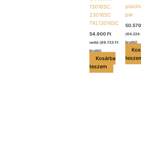
platóh
13016SC,
pár
23016SC
TKL13016SC
50.57
54.900
Ft
(
64.224
bruttó)
nettó (
69.723
Ft
Kos
bruttó)
tesze
Kosárba
teszem