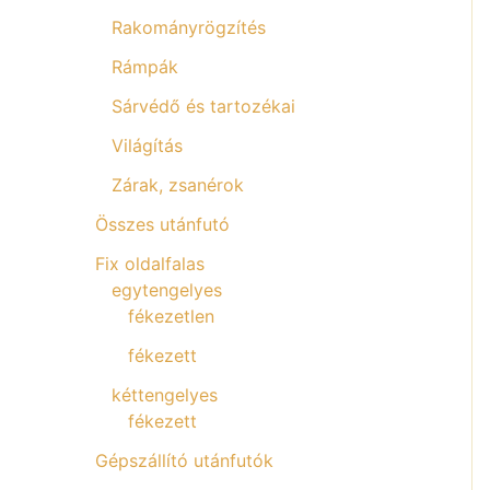
Rakományrögzítés
Rámpák
Sárvédő és tartozékai
Világítás
Zárak, zsanérok
Összes utánfutó
Fix oldalfalas
egytengelyes
fékezetlen
fékezett
kéttengelyes
fékezett
Gépszállító utánfutók