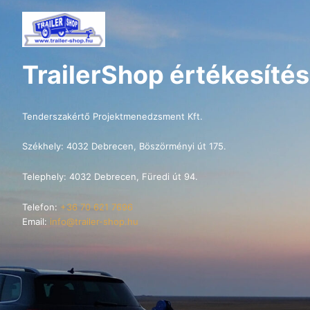
TrailerShop értékesítés
Tenderszakértő Projektmenedzsment Kft.
Székhely: 4032 Debrecen, Böszörményi út 175.
Telephely: 4032 Debrecen, Füredi út 94.
Telefon:
+36 70 621 7696
Email:
info@trailer-shop.hu