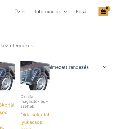
Üzlet
Információk
Kosár
elkező termékek
k
Oldalfal
magasítók és -
ókorlát
szettek
sos
Oldalsókorlát
lyukacsos
SC