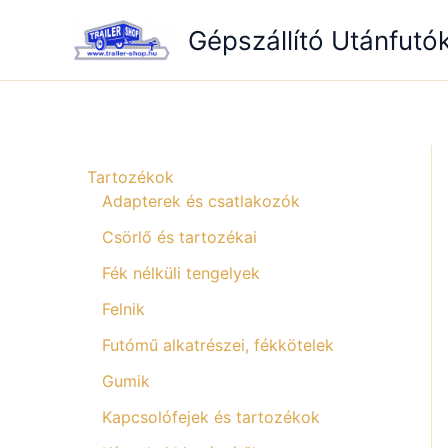
Skip
Gépszállító Utánfutó
to
content
Tartozékok
Adapterek és csatlakozók
Csörlő és tartozékai
Fék nélküli tengelyek
Felnik
Futómű alkatrészei, fékkötelek
Gumik
Kapcsolófejek és tartozékok