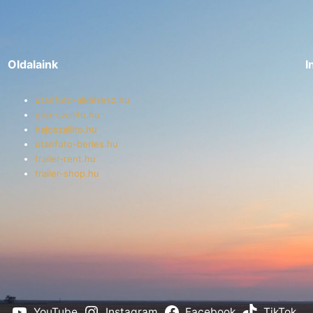
Oldalaink
I
utanfuto-alkatresz.hu
gep-szallito.hu
hajoszallito.hu
utanfuto-berles.hu
trailer-rent.hu
trailer-shop.hu
YouTube
Instagram
Facebook
TikTok