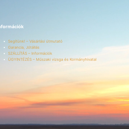
nformációk
Segítünk! – Vásárlási útmutató
Garancia, Jótállás
SZÁLLÍTÁS – Információk
ÜGYINTÉZÉS – Műszaki vizsga és Kormányhivatal