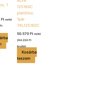
ALFA
oz, 1
12516SC
platóhoz,
1pár
0
Ft
nettó
TKL12516SC
Ft
50.570
Ft
nettó
árba
(
64.224
Ft
m
bruttó)
Kosárba
teszem