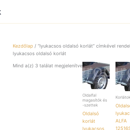
k
Kezdőlap
/ “lyukacsos oldalsó korlát” címkével rend
lyukacsos oldalsó korlát
Mind a(z) 3 találat megjelenítve
Oldalfal
Korláto
magasítók és
Oldals
-szettek
lyukac
Oldalsó
ALFA
korlát
12516
lyukacsos