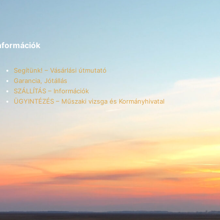
nformációk
Segítünk! – Vásárlási útmutató
Garancia, Jótállás
SZÁLLÍTÁS – Információk
ÜGYINTÉZÉS – Műszaki vizsga és Kormányhivatal