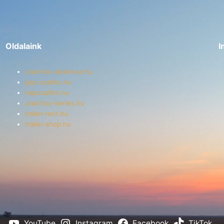
Oldalaink
I
utanfuto-alkatresz.hu
gep-szallito.hu
hajoszallito.hu
utanfuto-berles.hu
trailer-rent.hu
trailer-shop.hu
YouTube
Instagram
Facebook
TikTok