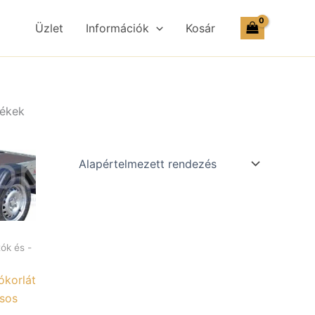
Üzlet
Információk
Kosár
mékek
ók és -
ókorlát
sos