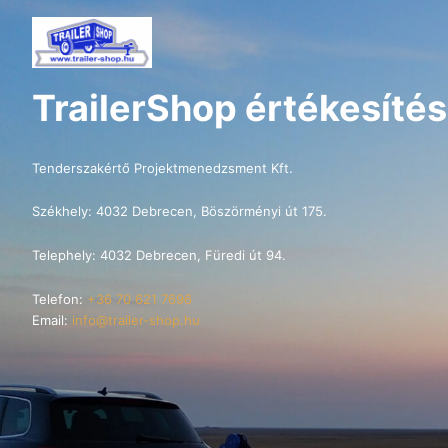
TrailerShop értékesítés
Tenderszakértő Projektmenedzsment Kft.
Székhely: 4032 Debrecen, Böszörményi út 175.
Telephely: 4032 Debrecen, Füredi út 94.
Telefon:
+36 70 621 7696
Email:
info@trailer-shop.hu