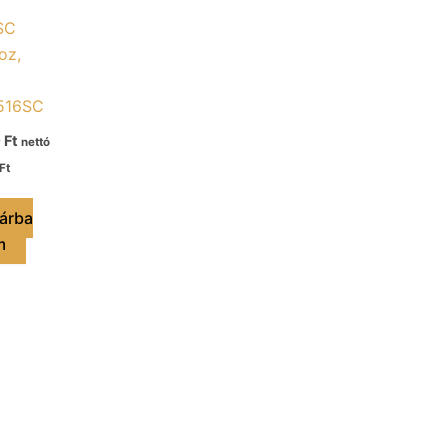
SC
oz,
516SC
0
Ft
nettó
Ft
árba
m