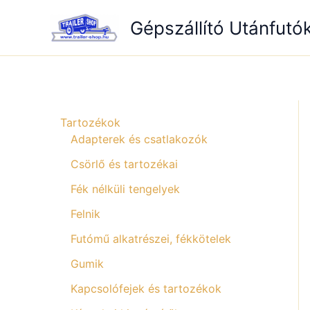
Skip
Gépszállító Utánfutó
to
content
Tartozékok
Adapterek és csatlakozók
Csörlő és tartozékai
Fék nélküli tengelyek
Felnik
Futómű alkatrészei, fékkötelek
Gumik
Kapcsolófejek és tartozékok