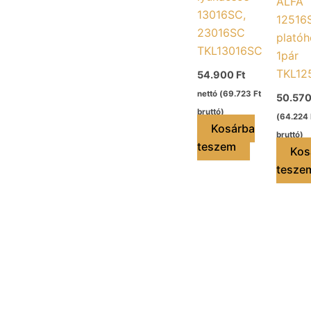
ALFA
13016SC,
12516
23016SC
platóh
TKL13016SC
1pár
TKL12
54.900
Ft
nettó (
69.723
Ft
50.57
bruttó)
(
64.224
Kosárba
bruttó)
teszem
Kos
tesze