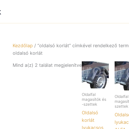
k
Kezdőlap
/ “oldalsó korlát” címkével rendelkező ter
oldalsó korlát
Mind a(z) 2 találat megjelenítve
Oldalfal
Oldalfal
magasítók és
magasít
-szettek
szettek
Oldalsó
Oldals
korlát
lyukac
lyukacsos