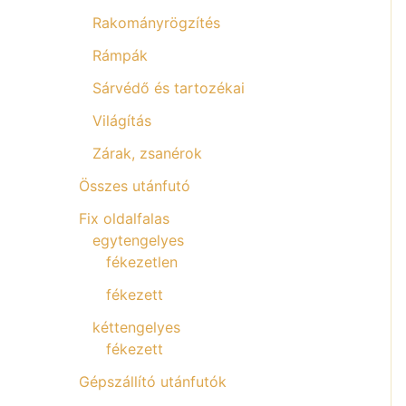
Rakományrögzítés
Rámpák
Sárvédő és tartozékai
Világítás
Zárak, zsanérok
Összes utánfutó
Fix oldalfalas
egytengelyes
fékezetlen
fékezett
kéttengelyes
fékezett
Gépszállító utánfutók