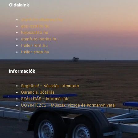
Oldalaink
utanfuto-alkatresz.hu
gep-szallito.hu
hajoszallito.hu
utanfuto-berles.hu
trailer-rent.hu
trailer-shop.hu
Információk
Segítünk! – Vásárlási útmutató
Garancia, Jótállás
SZÁLLÍTÁS – Információk
ÜGYINTÉZÉS – Műszaki vizsga és Kormányhivatal