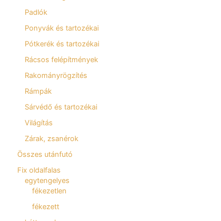
Padlók
Ponyvák és tartozékai
Pótkerék és tartozékai
Rácsos felépítmények
Rakományrögzítés
Rámpák
Sárvédő és tartozékai
Világítás
Zárak, zsanérok
Összes utánfutó
Fix oldalfalas
egytengelyes
fékezetlen
fékezett