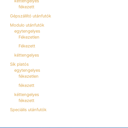
kéttengelyes
fékezett
Gépszállító utánfutók
Modulo utánfutók
egytengelyes
Fékezetlen
Fékezett
kéttengelyes
Sík platós
egytengelyes
fékezetlen
fékezett
kéttengelyes
fékezett
Speciális utánfutók