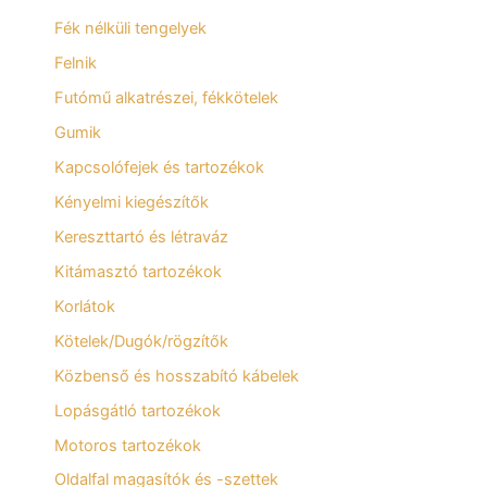
Fék nélküli tengelyek
Felnik
Futómű alkatrészei, fékkötelek
Gumik
Kapcsolófejek és tartozékok
Kényelmi kiegészítők
Kereszttartó és létraváz
Kitámasztó tartozékok
Korlátok
Kötelek/Dugók/rögzítők
Közbenső és hosszabító kábelek
Lopásgátló tartozékok
Motoros tartozékok
Oldalfal magasítók és -szettek