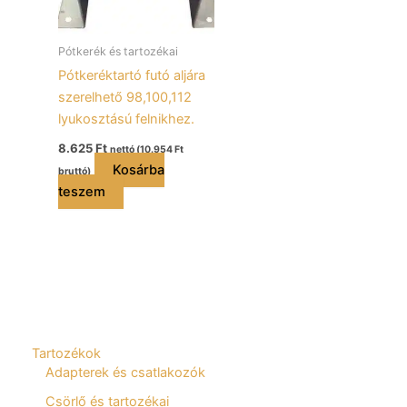
Pótkerék és tartozékai
Pótkeréktartó futó aljára
szerelhető 98,100,112
lyukosztású felnikhez.
8.625
Ft
nettó (
10.954
Ft
Kosárba
bruttó)
teszem
Tartozékok
Adapterek és csatlakozók
Csörlő és tartozékai