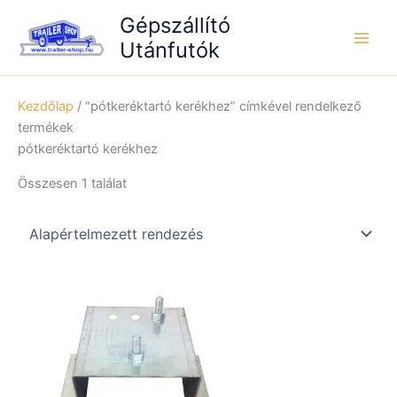
Skip
Gépszállító
to
Utánfutók
content
Kezdőlap
/ “pótkeréktartó kerékhez” címkével rendelkező
termékek
pótkeréktartó kerékhez
Összesen 1 találat