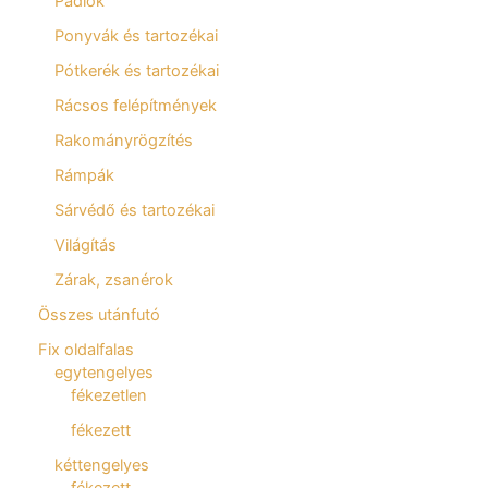
Padlók
Ponyvák és tartozékai
Pótkerék és tartozékai
Rácsos felépítmények
Rakományrögzítés
Rámpák
Sárvédő és tartozékai
Világítás
Zárak, zsanérok
Összes utánfutó
Fix oldalfalas
egytengelyes
fékezetlen
fékezett
kéttengelyes
fékezett