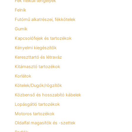
Fék nélküli tengelyek
Felnik
Futómű alkatrészei, fékkötelek
Gumik
Kapcsolófejek és tartozékok
Kényelmi kiegészítők
Kereszttartó és létraváz
Kitámasztó tartozékok
Korlátok
Kötelek/Dugók/rögzítők
Közbenső és hosszabító kábelek
Lopásgátló tartozékok
Motoros tartozékok
Oldalfal magasítók és -szettek