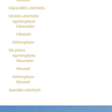
Gépszállító utánfutók
Modulo utánfutók
egytengelyes
Fékezetlen
Fékezett
kéttengelyes
Sík platós
egytengelyes
fékezetlen
fékezett
kéttengelyes
fékezett
Speciális utánfutók