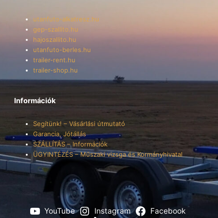
utanfuto-alkatresz.hu
gep-szallito.hu
hajoszallito.hu
utanfuto-berles.hu
trailer-rent.hu
trailer-shop.hu
Információk
Segítünk! – Vásárlási útmutató
Garancia, Jótállás
SZÁLLÍTÁS – Információk
ÜGYINTÉZÉS – Műszaki vizsga és Kormányhivatal
YouTube
Instagram
Facebook