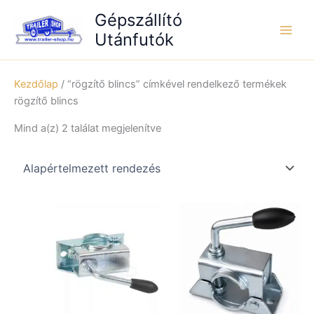
Skip
Gépszállító
to
Utánfutók
content
Kezdőlap
/ “rögzítő blincs” címkével rendelkező termékek
rögzítő blincs
Mind a(z) 2 találat megjelenítve