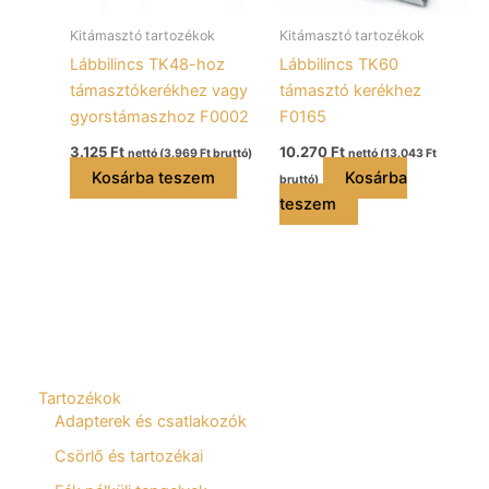
Kitámasztó tartozékok
Kitámasztó tartozékok
Lábbilincs TK48-hoz
Lábbilincs TK60
támasztókerékhez vagy
támasztó kerékhez
gyorstámaszhoz F0002
F0165
3.125
Ft
10.270
Ft
nettó (
3.969
Ft
bruttó)
nettó (
13.043
Ft
Kosárba teszem
Kosárba
bruttó)
teszem
Tartozékok
Adapterek és csatlakozók
Csörlő és tartozékai