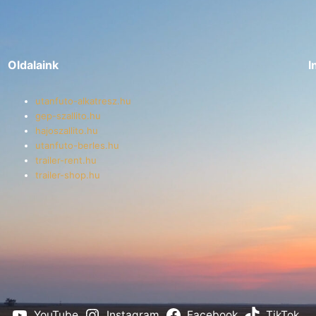
Oldalaink
I
utanfuto-alkatresz.hu
gep-szallito.hu
hajoszallito.hu
utanfuto-berles.hu
trailer-rent.hu
trailer-shop.hu
YouTube
Instagram
Facebook
TikTok