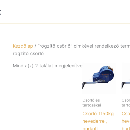
k
Kezdőlap
/ “rögzítő csörlő” címkével rendelkező ter
rögzítő csörlő
Mind a(z) 2 találat megjelenítve
Csörlő és
Csör
tartozékai
tart
Csörlő 1150kg
Csö
hevederrel,
hev
burkolt,
burk