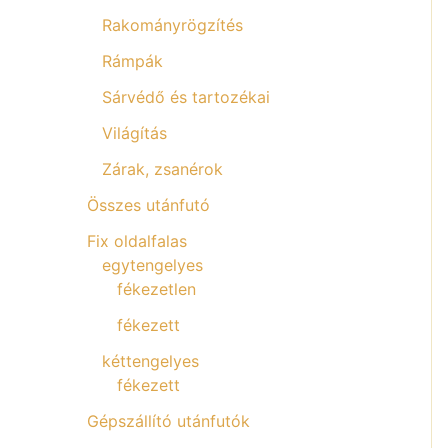
Rakományrögzítés
Rámpák
Sárvédő és tartozékai
Világítás
Zárak, zsanérok
Összes utánfutó
Fix oldalfalas
egytengelyes
fékezetlen
fékezett
kéttengelyes
fékezett
Gépszállító utánfutók