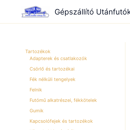
Skip
Gépszállító Utánfutó
to
content
Tartozékok
Adapterek és csatlakozók
Csörlő és tartozékai
Fék nélküli tengelyek
Felnik
Futómű alkatrészei, fékkötelek
Gumik
Kapcsolófejek és tartozékok