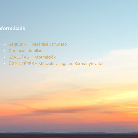
nformációk
Segítünk! – Vásárlási útmutató
Garancia, Jótállás
SZÁLLÍTÁS – Információk
ÜGYINTÉZÉS – Műszaki vizsga és Kormányhivatal