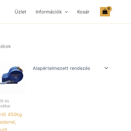
Üzlet
Információk
Kosár
mékek
lő és
ozékai
rlő 450kg
ederrel,
olt,