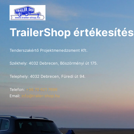
TrailerShop értékesítés
Tenderszakértő Projektmenedzsment Kft.
Székhely: 4032 Debrecen, Böszörményi út 175.
Telephely: 4032 Debrecen, Füredi út 94.
Telefon:
+36 70 621 7696
Email:
info@trailer-shop.hu