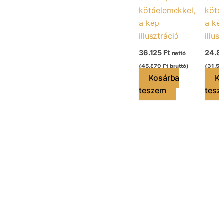
kötőelemekkel,
köt
a kép
a k
illusztráció
illu
36.125
Ft
24.
nettó
(
45.879
Ft
bruttó)
(
31.
Kosárba
K
teszem
tes