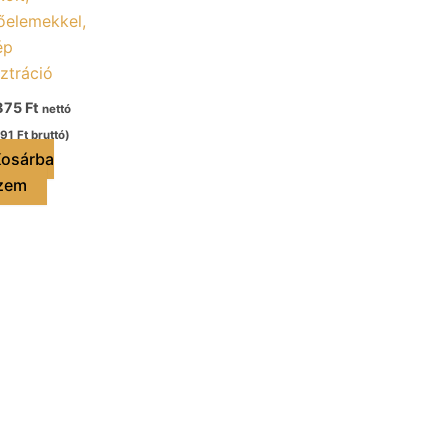
őelemekkel,
ép
sztráció
875
Ft
nettó
591
Ft
bruttó)
osárba
zem