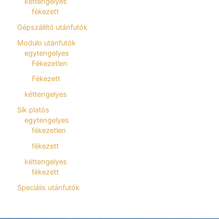
kéttengelyes
fékezett
Gépszállító utánfutók
Modulo utánfutók
egytengelyes
Fékezetlen
Fékezett
kéttengelyes
Sík platós
egytengelyes
fékezetlen
fékezett
kéttengelyes
fékezett
Speciális utánfutók