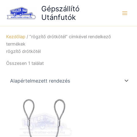
Skip
Gépszállító
to
Utánfutók
content
Kezdőlap
/ “rögzítő drótkötél” címkével rendelkező
termékek
rögzítő drótkötél
Összesen 1 találat