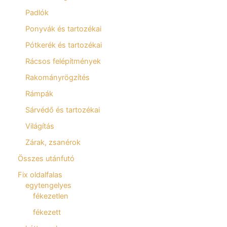
Padlók
Ponyvák és tartozékai
Pótkerék és tartozékai
Rácsos felépítmények
Rakományrögzítés
Rámpák
Sárvédő és tartozékai
Világítás
Zárak, zsanérok
Összes utánfutó
Fix oldalfalas
egytengelyes
fékezetlen
fékezett