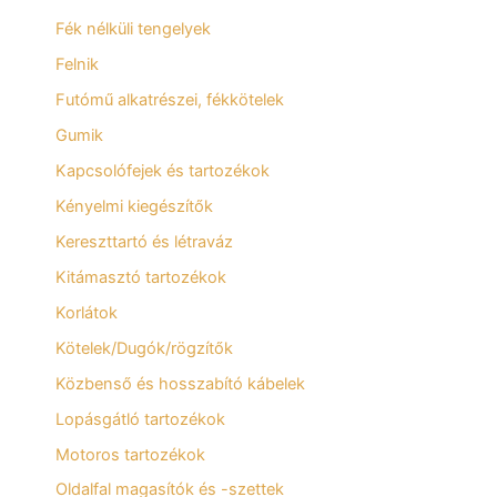
Fék nélküli tengelyek
Felnik
Futómű alkatrészei, fékkötelek
Gumik
Kapcsolófejek és tartozékok
Kényelmi kiegészítők
Kereszttartó és létraváz
Kitámasztó tartozékok
Korlátok
Kötelek/Dugók/rögzítők
Közbenső és hosszabító kábelek
Lopásgátló tartozékok
Motoros tartozékok
Oldalfal magasítók és -szettek