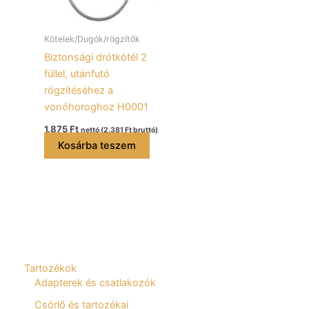
Kötelek/Dugók/rögzítők
Biztonsági drótkötél 2
füllel, utánfutó
rögzítéséhez a
vonóhoroghoz H0001
1.875
Ft
nettó (
2.381
Ft
bruttó)
Kosárba teszem
Tartozékok
Adapterek és csatlakozók
Csörlő és tartozékai