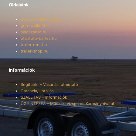
Oldalaink
utanfuto-alkatresz.hu
gep-szallito.hu
hajoszallito.hu
utanfuto-berles.hu
trailer-rent.hu
trailer-shop.hu
Információk
Segítünk! – Vásárlási útmutató
Garancia, Jótállás
SZÁLLÍTÁS – Információk
ÜGYINTÉZÉS – Műszaki vizsga és Kormányhivatal