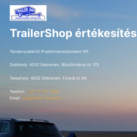
TrailerShop értékesítés
Tenderszakértő Projektmenedzsment Kft.
Székhely: 4032 Debrecen, Böszörményi út 175.
Telephely: 4032 Debrecen, Füredi út 94.
Telefon:
+36 70 621 7696
Email:
info@trailer-shop.hu