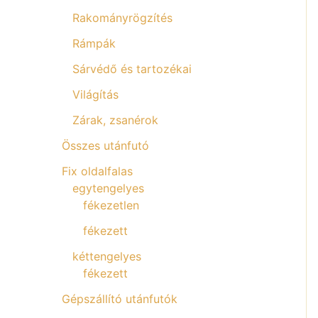
Rakományrögzítés
Rámpák
Sárvédő és tartozékai
Világítás
Zárak, zsanérok
Összes utánfutó
Fix oldalfalas
egytengelyes
fékezetlen
fékezett
kéttengelyes
fékezett
Gépszállító utánfutók