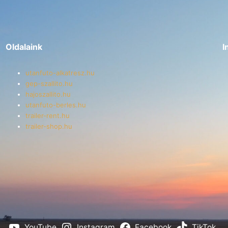
Oldalaink
I
utanfuto-alkatresz.hu
gep-szallito.hu
hajoszallito.hu
utanfuto-berles.hu
trailer-rent.hu
trailer-shop.hu
YouTube
Instagram
Facebook
TikTok