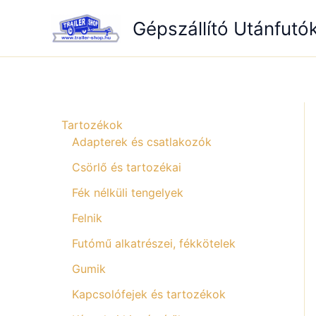
Skip
Gépszállító Utánfutó
to
content
Tartozékok
Adapterek és csatlakozók
Csörlő és tartozékai
Fék nélküli tengelyek
Felnik
Futómű alkatrészei, fékkötelek
Gumik
Kapcsolófejek és tartozékok