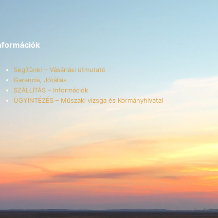
nformációk
Segítünk! – Vásárlási útmutató
Garancia, Jótállás
SZÁLLÍTÁS – Információk
ÜGYINTÉZÉS – Műszaki vizsga és Kormányhivatal