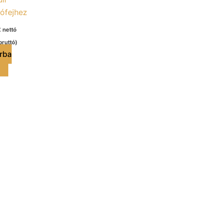
ófejhez
t
nettó
ruttó)
rba