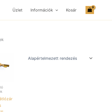
Üzlet
Információk
Kosár
ek
ló
ok
tlózár
s
li