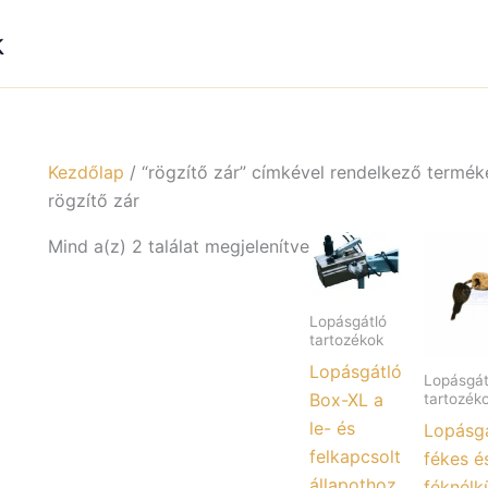
k
Kezdőlap
/ “rögzítő zár” címkével rendelkező termék
rögzítő zár
Mind a(z) 2 találat megjelenítve
Lopásgátló
tartozékok
Lopásgátló
Lopásgát
Box-XL a
tartozék
le- és
Lopásgá
felkapcsolt
fékes é
állapothoz
féknélkü