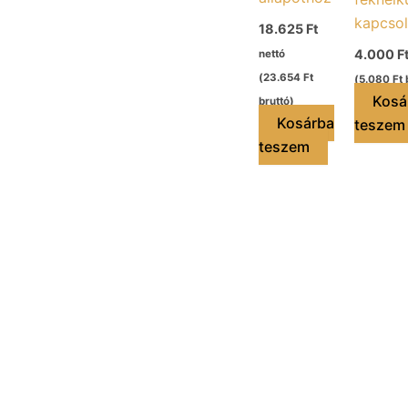
kapcsol
18.625
Ft
4.000
F
nettó
(
23.654
Ft
(
5.080
Ft
b
Kosá
bruttó)
Kosárba
teszem
teszem