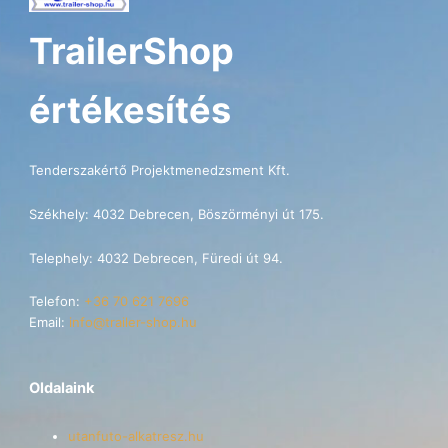
TrailerShop
értékesítés
Tenderszakértő Projektmenedzsment Kft.
Székhely: 4032 Debrecen, Böszörményi út 175.
Telephely: 4032 Debrecen, Füredi út 94.
Telefon:
+36 70 621 7696
Email:
info@trailer-shop.hu
Oldalaink
utanfuto-alkatresz.hu