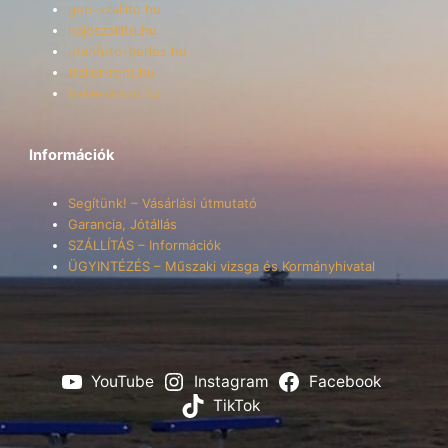
gep-szallito.hu
hajoszallito.hu
utanfuto-berles.hu
trailer-rent.hu
trailer-shop.hu
Információk
Segítünk! – Vásárlási útmutató
Garancia, Jótállás
SZÁLLÍTÁS – Információk
ÜGYINTÉZÉS – Műszaki vizsga és Kormányhivatal
YouTube
Instagram
Facebook
TikTok