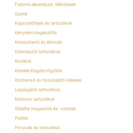
Futómű alkatrészei, fékkötelek
Gumik
Kapcsolófejek és tartozékok
Kényelmi kiegészítők
Kereszttartó és létraváz
Kitámasztó tartozékok
Korlátok
Kötelek/Dugók/rögzítők
Közbenső és hosszabító kábelek
Lopásgátló tartozékok
Motoros tartozékok
Oldalfal magasítók és -szettek
Padlók
Ponyvák és tartozékai