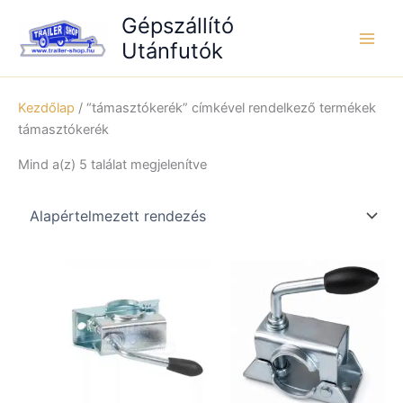
Skip
Gépszállító
to
Utánfutók
content
Kezdőlap
/ “támasztókerék” címkével rendelkező termékek
támasztókerék
Mind a(z) 5 találat megjelenítve