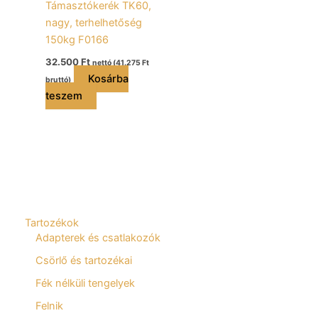
Támasztókerék TK60,
nagy, terhelhetőség
150kg F0166
32.500
Ft
nettó (
41.275
Ft
Kosárba
bruttó)
teszem
Tartozékok
Adapterek és csatlakozók
Csörlő és tartozékai
Fék nélküli tengelyek
Felnik