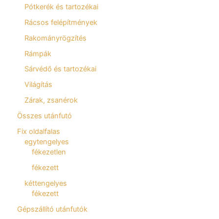
Pótkerék és tartozékai
Rácsos felépítmények
Rakományrögzítés
Rámpák
Sárvédő és tartozékai
Világítás
Zárak, zsanérok
Összes utánfutó
Fix oldalfalas
egytengelyes
fékezetlen
fékezett
kéttengelyes
fékezett
Gépszállító utánfutók