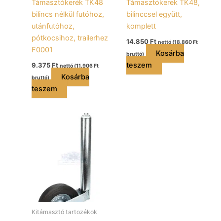
Támasztókerék TK48
Támasztókerék TK48,
bilincs nélkül futóhoz,
bilinccsel együtt,
utánfutóhoz,
komplett
pótkocsihoz, trailerhez
14.850
Ft
nettó (
18.860
Ft
F0001
Kosárba
bruttó)
teszem
9.375
Ft
nettó (
11.906
Ft
Kosárba
bruttó)
teszem
Kitámasztó tartozékok