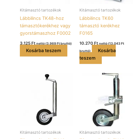
Kitámasztó tartozékok
Kitámasztó tartozékok
Lábbilincs TK48-hoz
Lábbilincs TK60
támasztókerékhez vagy
támasztó kerékhez
gyorstámaszhoz F0002
F0165
3.125
Ft
10.270
Ft
nettó (
3.969
Ft
bruttó)
nettó (
13.043
Ft
Kosárba teszem
Kosárba
bruttó)
teszem
Kitámasztó tartozékok
Kitámasztó tartozékok