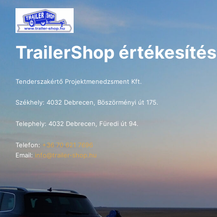
TrailerShop értékesítés
Tenderszakértő Projektmenedzsment Kft.
Székhely: 4032 Debrecen, Böszörményi út 175.
Telephely: 4032 Debrecen, Füredi út 94.
Telefon:
+36 70 621 7696
Email:
info@trailer-shop.hu