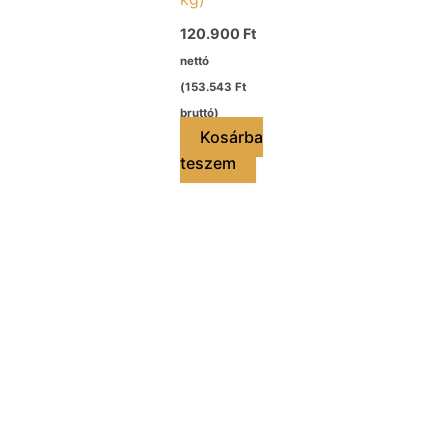
120.900
Ft
nettó
(
153.543
Ft
bruttó)
Kosárba
teszem