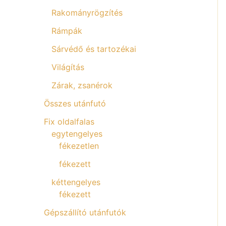
Rakományrögzítés
Rámpák
Sárvédő és tartozékai
Világítás
Zárak, zsanérok
Összes utánfutó
Fix oldalfalas
egytengelyes
fékezetlen
fékezett
kéttengelyes
fékezett
Gépszállító utánfutók