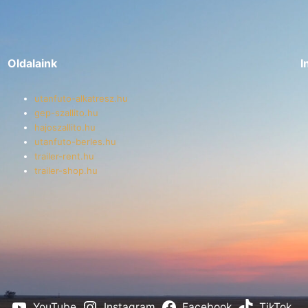
Oldalaink
I
utanfuto-alkatresz.hu
gep-szallito.hu
hajoszallito.hu
utanfuto-berles.hu
trailer-rent.hu
trailer-shop.hu
YouTube
Instagram
Facebook
TikTok