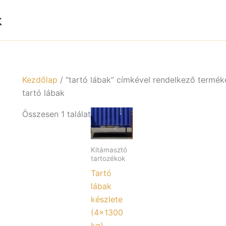
k
Kezdőlap
/ “tartó lábak” címkével rendelkező termék
tartó lábak
Összesen 1 találat
Kitámasztó
tartozékok
Tartó
lábak
készlete
(4×1300
kg)