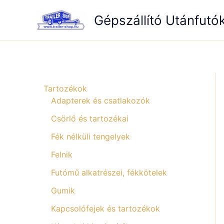
Skip
Gépszállító Utánfutó
to
content
Tartozékok
Adapterek és csatlakozók
Csörlő és tartozékai
Fék nélküli tengelyek
Felnik
Futómű alkatrészei, fékkötelek
Gumik
Kapcsolófejek és tartozékok