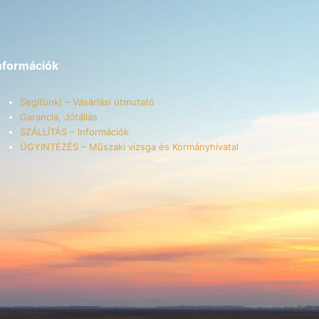
nformációk
Segítünk! – Vásárlási útmutató
Garancia, Jótállás
SZÁLLÍTÁS – Információk
ÜGYINTÉZÉS – Műszaki vizsga és Kormányhivatal