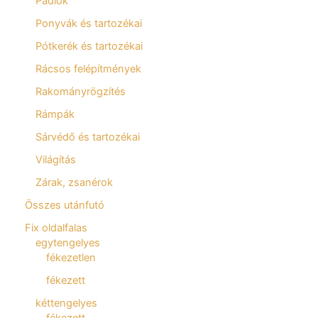
Padlók
Ponyvák és tartozékai
Pótkerék és tartozékai
Rácsos felépítmények
Rakományrögzítés
Rámpák
Sárvédő és tartozékai
Világítás
Zárak, zsanérok
Összes utánfutó
Fix oldalfalas
egytengelyes
fékezetlen
fékezett
kéttengelyes
fékezett