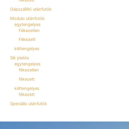
Gépszállító utánfutók
Modulo utánfutók
egytengelyes
Fékezetlen
Fékezett
kéttengelyes
Sík platós
egytengelyes
fékezetlen
fékezett
kéttengelyes
fékezett
Speciális utánfutók