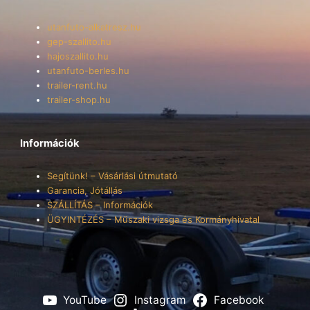
utanfuto-alkatresz.hu
gep-szallito.hu
hajoszallito.hu
utanfuto-berles.hu
trailer-rent.hu
trailer-shop.hu
Információk
Segítünk! – Vásárlási útmutató
Garancia, Jótállás
SZÁLLÍTÁS – Információk
ÜGYINTÉZÉS – Műszaki vizsga és Kormányhivatal
YouTube
Instagram
Facebook