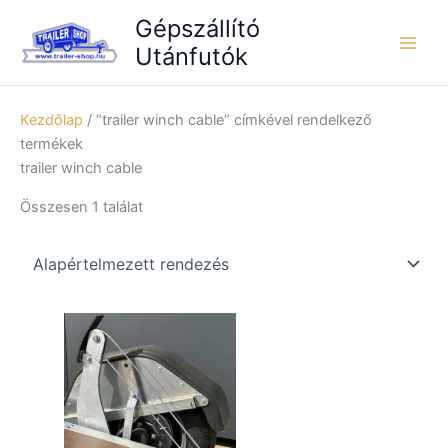
Skip
Gépszállító
to
Utánfutók
content
Kezdőlap
/ “trailer winch cable” címkével rendelkező
termékek
trailer winch cable
Összesen 1 találat