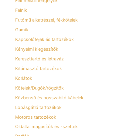
Fék nélküli tengelyek
Felnik
Futómű alkatrészei, fékkötelek
Gumik
Kapcsolófejek és tartozékok
Kényelmi kiegészítők
Kereszttartó és létraváz
Kitámasztó tartozékok
Korlátok
Kötelek/Dugók/rögzítők
Közbenső és hosszabító kábelek
Lopásgátló tartozékok
Motoros tartozékok
Oldalfal magasítók és -szettek