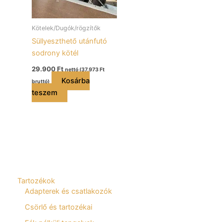
Kötelek/Dugók/rögzítők
Süllyeszthető utánfutó
sodrony kötél
29.900
Ft
nettó (
37.973
Ft
Kosárba
bruttó)
teszem
Tartozékok
Adapterek és csatlakozók
Csörlő és tartozékai