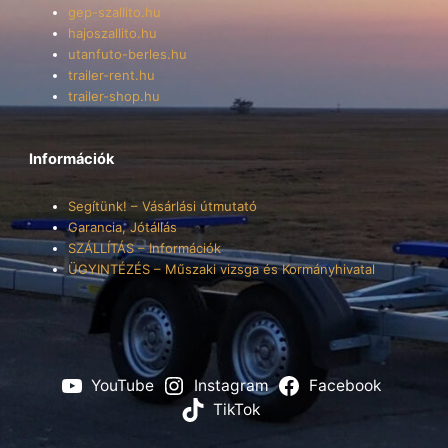
gep-szallito.hu
hajoszallito.hu
utanfuto-berles.hu
trailer-rent.hu
trailer-shop.hu
Információk
Segítünk! – Vásárlási útmutató
Garancia, Jótállás
SZÁLLÍTÁS – Információk
ÜGYINTÉZÉS – Műszaki vizsga és Kormányhivatal
YouTube
Instagram
Facebook
TikTok