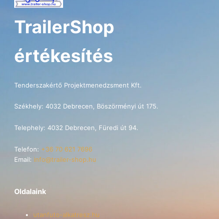
TrailerShop
értékesítés
Tenderszakértő Projektmenedzsment Kft.
Székhely: 4032 Debrecen, Böszörményi út 175.
Telephely: 4032 Debrecen, Füredi út 94.
Telefon:
+36 70 621 7696
Email:
info@trailer-shop.hu
Oldalaink
utanfuto-alkatresz.hu