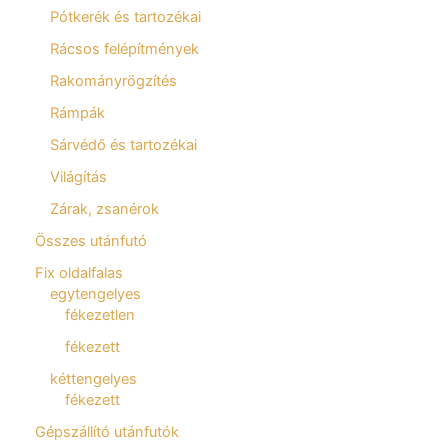
Pótkerék és tartozékai
Rácsos felépítmények
Rakományrögzítés
Rámpák
Sárvédő és tartozékai
Világítás
Zárak, zsanérok
Összes utánfutó
Fix oldalfalas
egytengelyes
fékezetlen
fékezett
kéttengelyes
fékezett
Gépszállító utánfutók