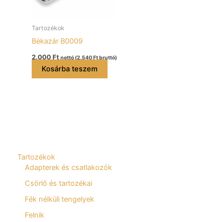
Tartozékok
Békazár B0009
2.000
Ft
nettó (
2.540
Ft
bruttó)
Kosárba teszem
Tartozékok
Adapterek és csatlakozók
Csörlő és tartozékai
Fék nélküli tengelyek
Felnik