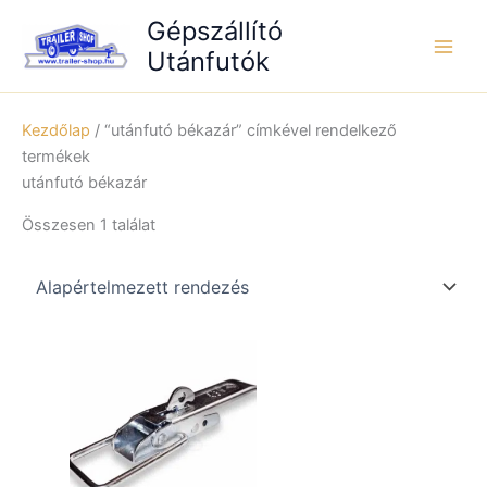
Skip
Gépszállító
to
Utánfutók
content
Kezdőlap
/ “utánfutó békazár” címkével rendelkező
termékek
utánfutó békazár
Összesen 1 találat