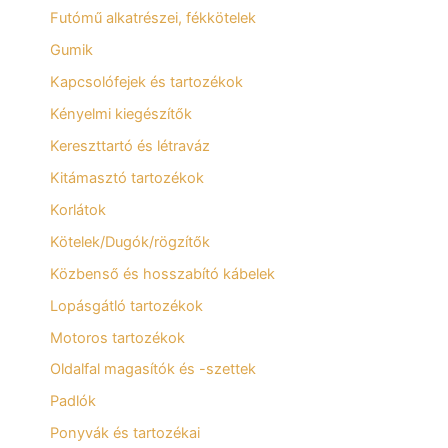
Futómű alkatrészei, fékkötelek
Gumik
Kapcsolófejek és tartozékok
Kényelmi kiegészítők
Kereszttartó és létraváz
Kitámasztó tartozékok
Korlátok
Kötelek/Dugók/rögzítők
Közbenső és hosszabító kábelek
Lopásgátló tartozékok
Motoros tartozékok
Oldalfal magasítók és -szettek
Padlók
Ponyvák és tartozékai