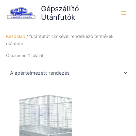
Skip
Gépszállító
to
Utánfutók
content
Kezdőlap
/ “utánfutó” címkével rendelkező termékek
utánfutó
Összesen 1 találat