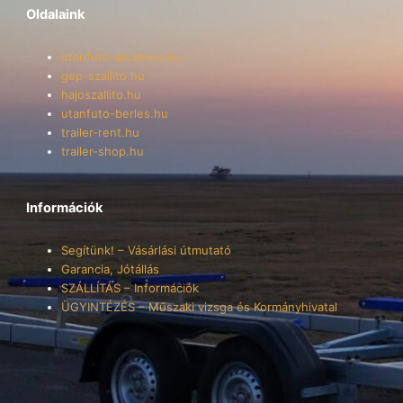
Oldalaink
utanfuto-alkatresz.hu
gep-szallito.hu
hajoszallito.hu
utanfuto-berles.hu
trailer-rent.hu
trailer-shop.hu
Információk
Segítünk! – Vásárlási útmutató
Garancia, Jótállás
SZÁLLÍTÁS – Információk
ÜGYINTÉZÉS – Műszaki vizsga és Kormányhivatal