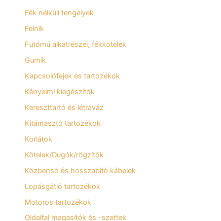
Fék nélküli tengelyek
Felnik
Futómű alkatrészei, fékkötelek
Gumik
Kapcsolófejek és tartozékok
Kényelmi kiegészítők
Kereszttartó és létraváz
Kitámasztó tartozékok
Korlátok
Kötelek/Dugók/rögzítők
Közbenső és hosszabító kábelek
Lopásgátló tartozékok
Motoros tartozékok
Oldalfal magasítók és -szettek