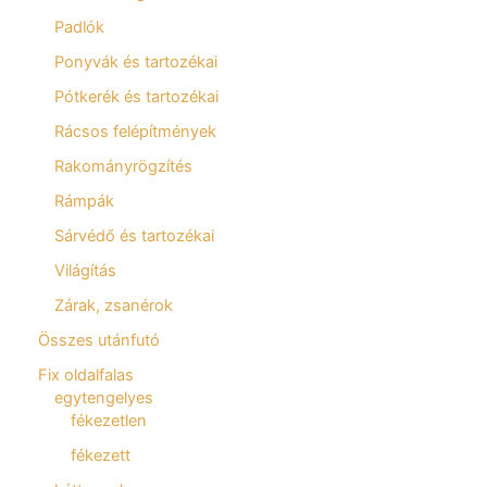
Padlók
Ponyvák és tartozékai
Pótkerék és tartozékai
Rácsos felépítmények
Rakományrögzítés
Rámpák
Sárvédő és tartozékai
Világítás
Zárak, zsanérok
Összes utánfutó
Fix oldalfalas
egytengelyes
fékezetlen
fékezett