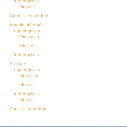
kéttengelyes
fékezett
Gépszállító utánfutók
Modulo utánfutók
egytengelyes
Fékezetlen
Fékezett
kéttengelyes
Sík platós
egytengelyes
fékezetlen
fékezett
kéttengelyes
fékezett
Speciális utánfutók