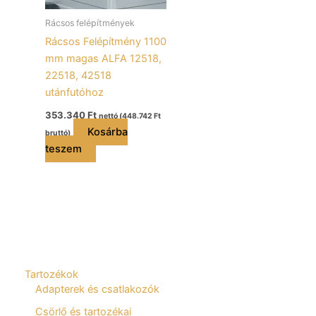
Rácsos felépítmények
Rácsos Felépítmény 1100
mm magas ALFA 12518,
22518, 42518
utánfutóhoz
353.340
Ft
nettó (
448.742
Ft
Kosárba
bruttó)
teszem
Tartozékok
Adapterek és csatlakozók
Csörlő és tartozékai