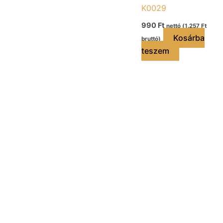
K0029
990
Ft
nettó (
1.257
Ft
Kosárba
bruttó)
teszem