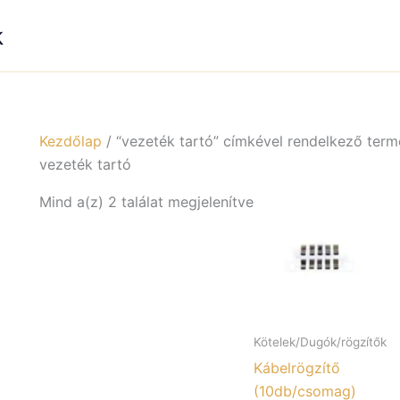
k
Kezdőlap
/ “vezeték tartó” címkével rendelkező ter
vezeték tartó
Mind a(z) 2 találat megjelenítve
Kötelek/Dugók/rögzítők
Kábelrögzítő
(10db/csomag)