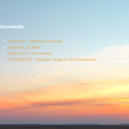
nformációk
Segítünk! – Vásárlási útmutató
Garancia, Jótállás
SZÁLLÍTÁS – Információk
ÜGYINTÉZÉS – Műszaki vizsga és Kormányhivatal