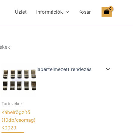
Üzlet
Információk
Kosár
mékek
Tartozékok
Kábelrögzítő
(10db/csomag)
K0029