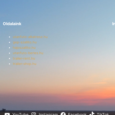
Oldalaink
I
utanfuto-alkatresz.hu
gep-szallito.hu
hajoszallito.hu
utanfuto-berles.hu
trailer-rent.hu
trailer-shop.hu
YouTube
Instagram
Facebook
TikTok