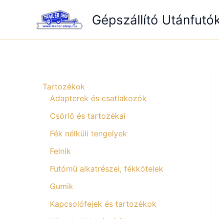
Skip
Gépszállító Utánfutó
to
content
Tartozékok
Adapterek és csatlakozók
Csörlő és tartozékai
Fék nélküli tengelyek
Felnik
Futómű alkatrészei, fékkötelek
Gumik
Kapcsolófejek és tartozékok