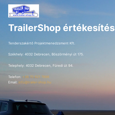
TrailerShop értékesítés
Tenderszakértő Projektmenedzsment Kft.
Székhely: 4032 Debrecen, Böszörményi út 175.
Telephely: 4032 Debrecen, Füredi út 94.
Telefon:
+36 70 621 7696
Email:
info@trailer-shop.hu