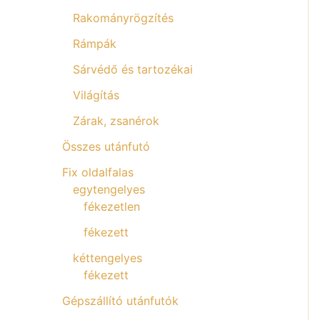
Rakományrögzítés
Rámpák
Sárvédő és tartozékai
Világítás
Zárak, zsanérok
Összes utánfutó
Fix oldalfalas
egytengelyes
fékezetlen
fékezett
kéttengelyes
fékezett
Gépszállító utánfutók