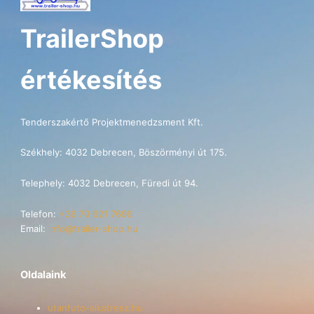
TrailerShop
értékesítés
Tenderszakértő Projektmenedzsment Kft.
Székhely: 4032 Debrecen, Böszörményi út 175.
Telephely: 4032 Debrecen, Füredi út 94.
Telefon:
+36 70 621 7696
Email:
info@trailer-shop.hu
Oldalaink
utanfuto-alkatresz.hu