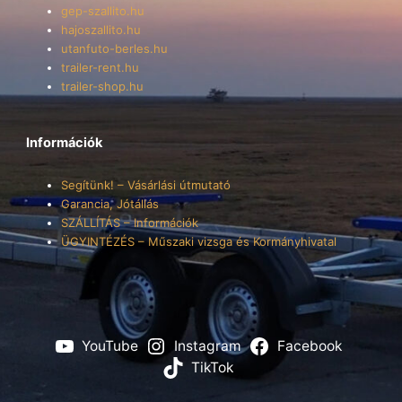
gep-szallito.hu
hajoszallito.hu
utanfuto-berles.hu
trailer-rent.hu
trailer-shop.hu
Információk
Segítünk! – Vásárlási útmutató
Garancia, Jótállás
SZÁLLÍTÁS – Információk
ÜGYINTÉZÉS – Műszaki vizsga és Kormányhivatal
YouTube
Instagram
Facebook
TikTok