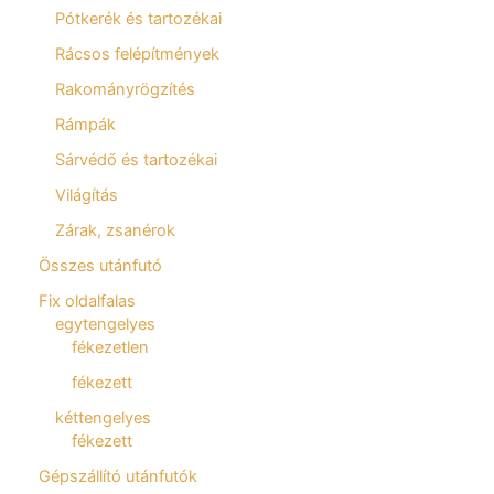
Pótkerék és tartozékai
Rácsos felépítmények
Rakományrögzítés
Rámpák
Sárvédő és tartozékai
Világítás
Zárak, zsanérok
Összes utánfutó
Fix oldalfalas
egytengelyes
fékezetlen
fékezett
kéttengelyes
fékezett
Gépszállító utánfutók