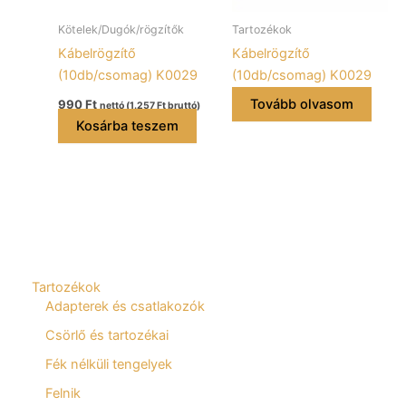
Kötelek/Dugók/rögzítők
Tartozékok
Kábelrögzítő
Kábelrögzítő
(10db/csomag) K0029
(10db/csomag) K0029
Tovább olvasom
990
Ft
nettó (
1.257
Ft
bruttó)
Kosárba teszem
Tartozékok
Adapterek és csatlakozók
Csörlő és tartozékai
Fék nélküli tengelyek
Felnik