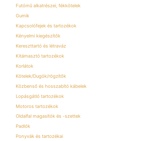
Futómű alkatrészei, fékkötelek
Gumik
Kapcsolófejek és tartozékok
Kényelmi kiegészítők
Kereszttartó és létraváz
Kitámasztó tartozékok
Korlátok
Kötelek/Dugók/rögzítők
Közbenső és hosszabító kábelek
Lopásgátló tartozékok
Motoros tartozékok
Oldalfal magasítók és -szettek
Padlók
Ponyvák és tartozékai