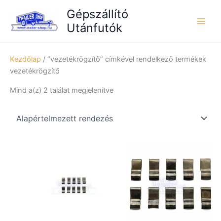
Skip
Gépszállító
to
Utánfutók
content
Kezdőlap
/ “vezetékrögzítő” címkével rendelkező termékek
vezetékrögzítő
Mind a(z) 2 találat megjelenítve