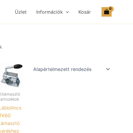
Üzlet
Információk
Kosár
ek
Kitámasztó
tartozékok
Lábbilincs
TK60
támasztó
kerékhez