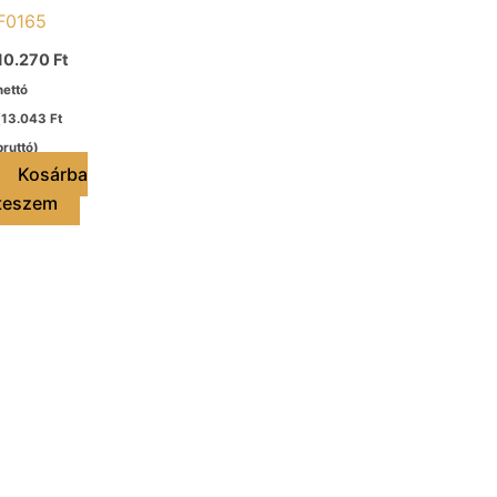
F0165
10.270
Ft
nettó
(
13.043
Ft
bruttó)
Kosárba
teszem