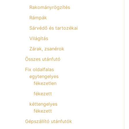
Rakományrögzítés
Rámpák
Sárvédő és tartozékai
Világítás
Zárak, zsanérok
Összes utánfutó
Fix oldalfalas
egytengelyes
fékezetlen
fékezett
kéttengelyes
fékezett
Gépszállító utánfutók