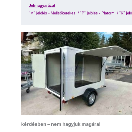
Jelmagyarázat
"M" jelölés - Mellsőkerekes 
 / 
"P" jelölés - Platorm 
 / 
"K" jelö
kérdésben – nem hagyjuk magára!