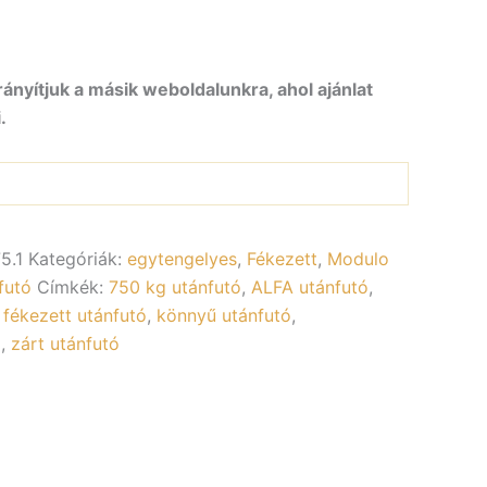
rányítjuk a másik weboldalunkra, ahol ajánlat
.
5.1
Kategóriák:
egytengelyes
,
Fékezett
,
Modulo
futó
Címkék:
750 kg utánfutó
,
ALFA utánfutó
,
,
fékezett utánfutó
,
könnyű utánfutó
,
ó
,
zárt utánfutó