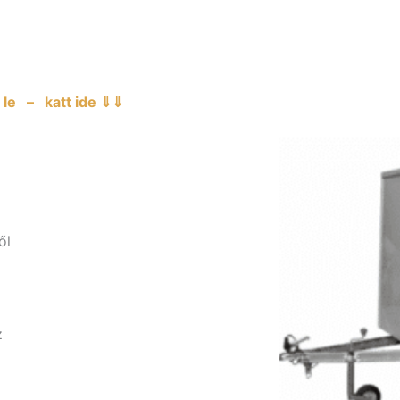
le – katt ide ⇓⇓
ől
z