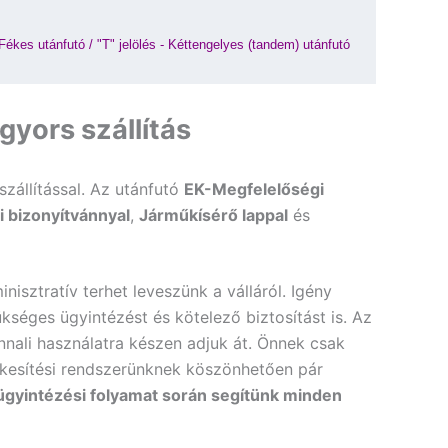
 Fékes utánfutó
 / 
"T" jelölés - Kéttengelyes (tandem) utánfutó
yors szállítás
szállítással. Az utánfutó
EK-Megfelelőségi
i bizonyítvánnyal
,
Járműkísérő lappal
és
nisztratív terhet leveszünk a válláról. Igény
kséges ügyintézést és kötelező biztosítást is. Az
nali használatra készen adjuk át. Önnek csak
rtékesítési rendszerünknek köszönhetően pár
 ügyintézési folyamat során segítünk minden