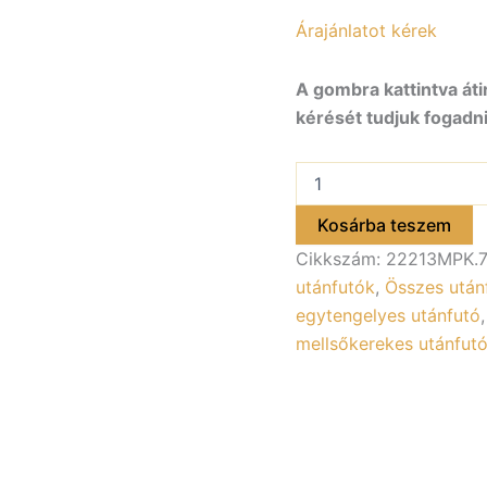
Árajánlatot kérek
A gombra kattintva áti
kérését tudjuk fogadni
ALFA-
B
Modulo
Kosárba teszem
22213MPK.75.1
Cikkszám:
22213MPK.7
egytengelyes
2,18×1,32m
utánfutók
,
Összes után
méretű,
egytengelyes utánfutó
750kg,
mellsőkerekes utánfut
fékezett
zárt
utánfutó,
2
hátsó
ajtóval,
fix