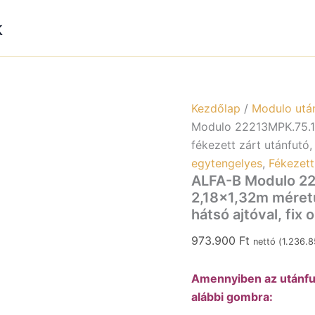
k
Kezdőlap
/
Modulo utá
Modulo 22213MPK.75.1 
fékezett zárt utánfutó, 
egytengelyes
,
Fékezett
ALFA-B Modulo 2
2,18×1,32m méretű
hátsó ajtóval, fix 
973.900
Ft
nettó (
1.236.
Amennyiben az utánfut
alábbi gombra: