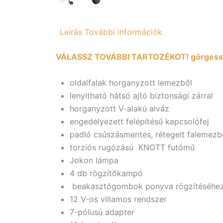
Leírás
További információk
VÁLASSZ TOVÁBBI TARTOZÉKOT! görgess 
oldalfalak horganyzott lemezből
lenyitható hátsó ajtó biztonsági zárral
horganyzott V-alakú alváz
engedélyezett felépítésű kapcsolófej
padló csúszásmentes, rétegelt falemezb
torziós rugózású KNOTT futómű
Jokon lámpa
4 db rögzítőkampó
beakasztógombok ponyva rögzítéséhe
12 V-os villamos rendszer
7-pólusú adapter