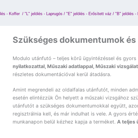
lés - Koffer 
 / 
"L" jelölés - Laprugós
 / 
"E" jelölés - Erősített váz
 / 
"B" jelölés -
Szükséges dokumentumok és g
Modulo utánfutó – teljes körű ügyintézéssel és gyors 
nyilatkozattal, Műszaki adatlappal, Műszaki vizsgálat
részletes dokumentációval kerül átadásra.
Amint megrendeli az oldalfalas utánfutót, minden admi
esetén elintézzük Ön helyett a műszaki vizsgához szü
utánfutót a szükséges dokumentumokkal együtt, azon
regisztrálnia kell, és már indulhat is vele. A gyors é
munkanapon belül kézhez kapja a terméket.
A teljes