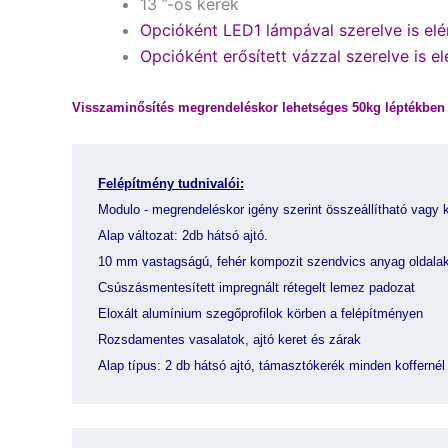
13 ”-os kerék
Opcióként LED1 lámpával szerelve is elér
Opcióként erősített vázzal szerelve is el
Visszaminősítés megrendeléskor lehetséges 50kg léptékben 
Felépítmény tudnivalói:
Modulo - megrendeléskor igény szerint összeállítható vagy k
Alap változat: 2db hátsó ajtó.
10 mm vastagságú, fehér kompozit szendvics anyag oldalak
Csúszásmentesített impregnált rétegelt lemez padozat
Eloxált alumínium szegőprofilok körben a felépítményen
Rozsdamentes vasalatok, ajtó keret és zárak
Alap típus: 2 db hátsó ajtó, támasztókerék minden koffernél