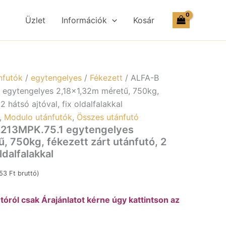
22213MPK.75.1
egytengelyes
Üzlet
Információk
Kosár
2,18×1,32m
méretű,
750kg,
fékezett
zárt
utánfutó,
nfutók
/
egytengelyes
/
Fékezett
/ ALFA-B
2
egytengelyes 2,18×1,32m méretű, 750kg,
hátsó
2 hátsó ajtóval, fix oldalfalakkal
ajtóval,
fix
,
Modulo utánfutók
,
Összes utánfutó
oldalfalakkal
2213MPK.75.1 egytengelyes
mennyiség
, 750kg, fékezett zárt utánfutó, 2
oldalfalakkal
853
Ft
bruttó)
óról csak Árajánlatot kérne úgy kattintson az