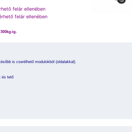
hető felár ellenében
érhető felár ellenében
300kg-ig.
ésőbb is cserélhető modulokból (oldalakkal).
 és tető