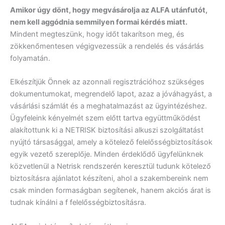
Amikor úgy dönt, hogy megvásárolja az ALFA utánfutót,
nem kell aggódnia semmilyen formai kérdés miatt.
Mindent megteszünk, hogy időt takarítson meg, és
zökkenőmentesen végigvezessük a rendelés és vásárlás
folyamatán.
Elkészítjük Önnek az azonnali regisztrációhoz szükséges
dokumentumokat, megrendelő lapot, azaz a jóváhagyást, a
vásárlási számlát és a meghatalmazást az ügyintézéshez.
Ügyfeleink kényelmét szem előtt tartva együttműködést
alakítottunk ki a NETRISK biztosítási alkuszi szolgáltatást
nyújtó társasággal, amely a kötelező felelősségbiztosítások
egyik vezető szereplője. Minden érdeklődő ügyfelünknek
közvetlenül a Netrisk rendszerén keresztül tudunk kötelező
biztosításra ajánlatot készíteni, ahol a szakembereink nem
csak minden formaságban segítenek, hanem akciós árat is
tudnak kínálni a f felelősségbiztosításra.