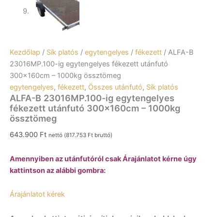
Kezdőlap
/
Sík platós
/
egytengelyes
/
fékezett
/ ALFA-B
23016MP.100-ig egytengelyes fékezett utánfutó
300x160cm – 1000kg össztömeg
egytengelyes
,
fékezett
,
Összes utánfutó
,
Sík platós
ALFA-B 23016MP.100-ig egytengelyes
fékezett utánfutó 300x160cm – 1000kg
össztömeg
643.900
Ft
nettó (
817.753
Ft
bruttó)
Amennyiben az utánfutóról csak Árajánlatot kérne úgy
kattintson az alábbi gombra:
Árajánlatot kérek