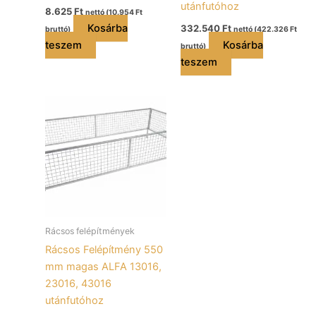
utánfutóhoz
8.625
Ft
nettó (
10.954
Ft
Kosárba
332.540
Ft
bruttó)
nettó (
422.326
Ft
teszem
Kosárba
bruttó)
teszem
Rácsos felépítmények
Rácsos Felépítmény 550
mm magas ALFA 13016,
23016, 43016
utánfutóhoz