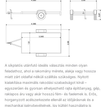
A síkplatós utánfutó ideális választás minden olyan
feladathoz, ahol a rakomány mérete, alakja vagy hossza
miatt zárt oldalfal nélküli szállítás szükséges. Nyitott
kialakítása maximális rakodási szabadságot kínál –
egyszerűen és gyorsan elhelyezhető rajta építőanyag, gép,
raklapos áru vagy akár hosszú fém- és faelemek is. Erős,
horganyzott acélszerkezete ellenáll az időjárásnak és a
mechanikai igénybevételnek, így kültéri használatra is