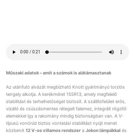
Műszaki adatok – amit a számok is alátámasztanak
Az utánfutó alvázát megbízható Knott gyártmányú torziós
tengely alkotja. A kerékméret 155R13, amely megfelelő
stabilitást és terhelhetőséget biztosít. A szállítófelület erős,
vízálló és csúszásmentes rétegelt falemez, integrált rögzítő
elemekkel így a rakomány mindig biztonságban van. A V-
típusú vonórúd biztos vontatási stabilitást nyújt menet
közbenA
12 V-os villamos rendszer
a
Jokon lámpákkal
és