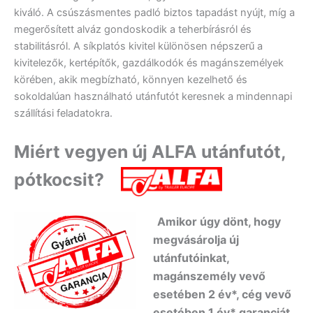
kiváló. A csúszásmentes padló biztos tapadást nyújt, míg a
megerősített alváz gondoskodik a teherbírásról és
stabilitásról. A síkplatós kivitel különösen népszerű a
kivitelezők, kertépítők, gazdálkodók és magánszemélyek
körében, akik megbízható, könnyen kezelhető és
sokoldalúan használható utánfutót keresnek a mindennapi
szállítási feladatokra.
Miért vegyen új ALFA utánfutót,
pótkocsit?
Amikor úgy dönt, hogy
megvásárolja új
utánfutóinkat,
magánszemély vevő
esetében 2 év*, cég vevő
esetében 1 év* garanciát
,