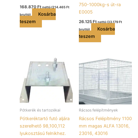
750-1000kg-s út-ra
168.870
Ft
nettó (
214.465
Ft
E0005
Kosárba
bruttó)
teszem
26.125
Ft
nettó (
33.179
Ft
Kosárba
bruttó)
teszem
Pótkerék és tartozékai
Rácsos felépítmények
Pótkeréktartó futó aljára
Rácsos Felépítmény 1100
szerelhető 98,100,112
mm magas ALFA 13016,
lyukosztású felnikhez.
23016, 43016