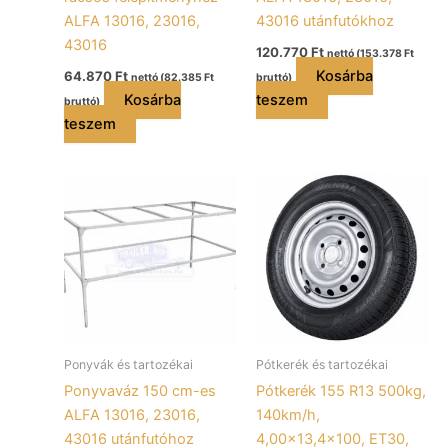
ALFA 13016, 23016,
43016 utánfutókhoz
43016
120.770
Ft
nettó (
153.378
Ft
Kosárba
64.870
Ft
nettó (
82.385
Ft
bruttó)
Kosárba
teszem
bruttó)
teszem
Ponyvák és tartozékai
Pótkerék és tartozékai
Ponyvaváz 150 cm-es
Pótkerék 155 R13 500kg,
ALFA 13016, 23016,
140km/h,
43016 utánfutóhoz
4,00×13,4×100, ET30,