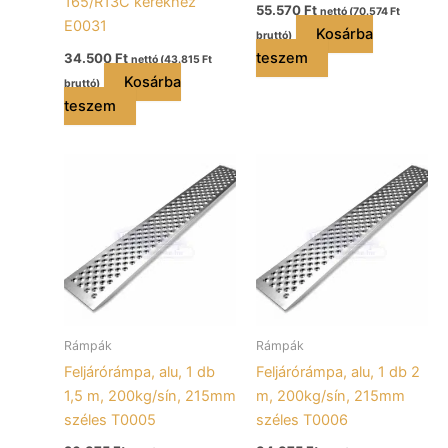
165/R13C kerékhez
55.570
Ft
nettó (
70.574
Ft
E0031
Kosárba
bruttó)
teszem
34.500
Ft
nettó (
43.815
Ft
Kosárba
bruttó)
teszem
Rámpák
Rámpák
Feljárórámpa, alu, 1 db
Feljárórámpa, alu, 1 db 2
1,5 m, 200kg/sín, 215mm
m, 200kg/sín, 215mm
széles T0005
széles T0006