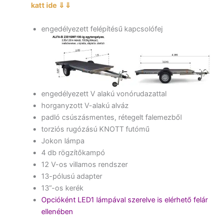
katt ide ⇓⇓
engedélyezett felépítésű kapcsolófej
engedélyezett V alakú vonórudazattal
horganyzott V-alakú alváz
padló csúszásmentes, rétegelt falemezből
torziós rugózású KNOTT futómű
Jokon lámpa
4 db rögzítőkampó
12 V-os villamos rendszer
13-pólusú adapter
13”-os kerék
Opcióként LED1 lámpával szerelve is elérhető felár
ellenében