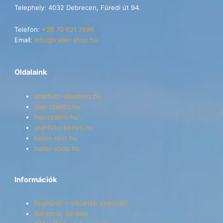
Telephely: 4032 Debrecen, Füredi út 94.
Telefon:
+36 70 621 7696
Email:
info@trailer-shop.hu
Oldalaink
utanfuto-alkatresz.hu
gep-szallito.hu
hajoszallito.hu
utanfuto-berles.hu
trailer-rent.hu
trailer-shop.hu
Információk
Segítünk! – Vásárlási útmutató
Garancia, Jótállás