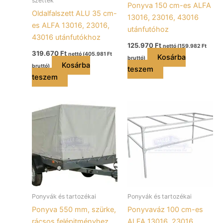
szettek
Ponyva 150 cm-es ALFA
Oldalfalszett ALU 35 cm-
13016, 23016, 43016
es ALFA 13016, 23016,
utánfutóhoz
43016 utánfutókhoz
125.970
Ft
nettó (
159.982
Ft
319.670
Ft
nettó (
405.981
Ft
Kosárba
bruttó)
Kosárba
bruttó)
teszem
teszem
Ponyvák és tartozékai
Ponyvák és tartozékai
Ponyva 550 mm, szürke,
Ponyvaváz 100 cm-es
rácsos felépitményhez
ALFA 13016, 23016,