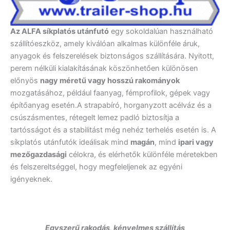
Az ALFA síkplatós utánfutó
egy sokoldalúan használható
szállítóeszköz, amely kiválóan alkalmas különféle áruk,
anyagok és felszerelések biztonságos szállítására. Nyitott,
perem nélküli kialakításának köszönhetően különösen
előnyös
nagy méretű vagy hosszú rakományok
mozgatásához, például faanyag, fémprofilok, gépek vagy
építőanyag esetén.A strapabíró, horganyzott acélváz és a
csúszásmentes, rétegelt lemez padló biztosítja a
tartósságot és a stabilitást még nehéz terhelés esetén is. A
síkplatós utánfutók ideálisak mind
magán
, mind
ipari vagy
mezőgazdasági
célokra, és elérhetők különféle méretekben
és felszereltséggel, hogy megfeleljenek az egyéni
igényeknek.
Egyszerű rakodás, kényelmes szállítás