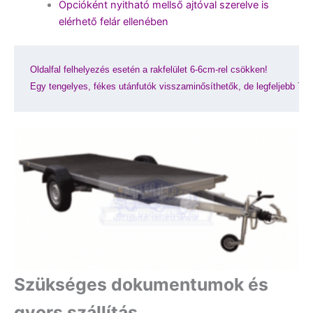
Opcióként nyitható mellső ajtóval szerelve is
elérhető felár ellenében
Oldalfal felhelyezés esetén a rakfelület 6-6cm-rel csökken!
Egy tengelyes, fékes utánfutók visszaminősíthetők, de legfeljebb 75
Szükséges dokumentumok és
gyors szállítás