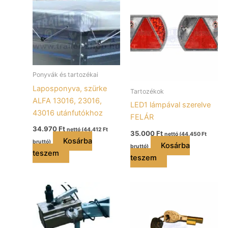
Ponyvák és tartozékai
Laposponyva, szürke
Tartozékok
ALFA 13016, 23016,
LED1 lámpával szerelve
43016 utánfutókhoz
FELÁR
34.970
Ft
nettó (
44.412
Ft
35.000
Ft
nettó (
44.450
Ft
Kosárba
bruttó)
Kosárba
bruttó)
teszem
teszem