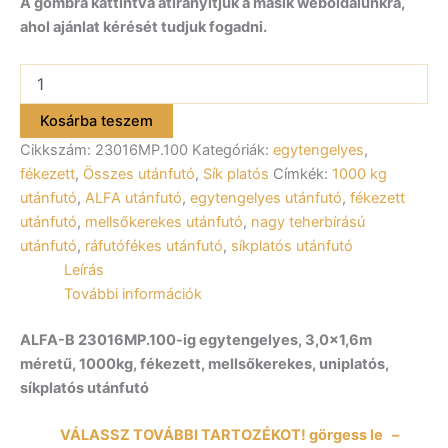
A gombra kattintva átirányítjuk a másik weboldalunkra,
ahol ajánlat kérését tudjuk fogadni.
ALFA-
B
23016MP.100-
Kosárba teszem
ig
Cikkszám:
23016MP.100
Kategóriák:
egytengelyes
,
egytengelyes
fékezett
fékezett
,
Összes utánfutó
,
Sík platós
Címkék:
1000 kg
utánfutó
utánfutó
,
ALFA utánfutó
,
egytengelyes utánfutó
,
fékezett
300x160cm
utánfutó
,
mellsőkerekes utánfutó
,
nagy teherbírású
–
utánfutó
,
ráfutófékes utánfutó
,
síkplatós utánfutó
1000kg
Leírás
össztömeg
mennyiség
További információk
ALFA-B 23016MP.100-ig egytengelyes, 3,0×1,6m
méretű, 1000kg, fékezett, mellsőkerekes, uniplatós,
síkplatós utánfutó
VÁLASSZ TOVÁBBI TARTOZÉKOT! görgess le –