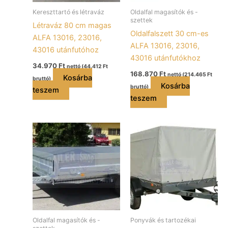
Kereszttartó és létraváz
Oldalfal magasítók és -
szettek
Létraváz 80 cm magas
Oldalfalszett 30 cm-es
ALFA 13016, 23016,
ALFA 13016, 23016,
43016 utánfutóhoz
43016 utánfutókhoz
34.970
Ft
nettó (
44.412
Ft
168.870
Ft
nettó (
214.465
Ft
Kosárba
bruttó)
Kosárba
bruttó)
teszem
teszem
Oldalfal magasítók és -
Ponyvák és tartozékai