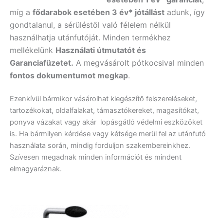
míg a
fődarabok esetében 3 év* jótállást
adunk, így
gondtalanul, a sérüléstől való félelem nélkül
használhatja utánfutóját. Minden termékhez
mellékelünk
Használati útmutatót és
Garanciafüzetet.
A
megvásárolt pótkocsival minden
fontos dokumentumot megkap
.
Ezenkívül bármikor vásárolhat kiegészítő felszereléseket,
tartozékokat, oldalfalakat, támasztókereket, magasítókat,
ponyva vázakat vagy akár lopásgátló védelmi eszközöket
is. Ha bármilyen kérdése vagy kétsége merül fel az utánfutó
használata során, mindig forduljon szakembereinkhez.
Szívesen megadnak minden információt és mindent
elmagyaráznak.