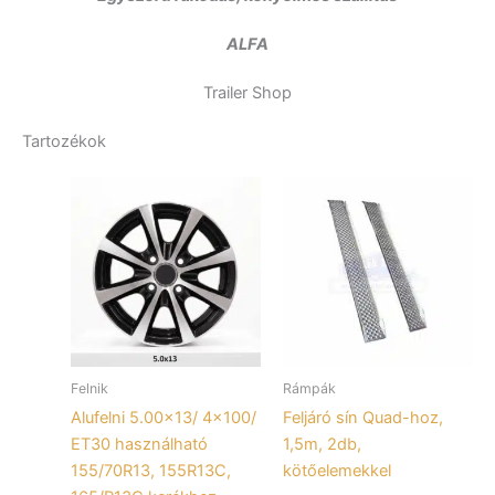
ALFA
Trailer Shop
Tartozékok
Felnik
Rámpák
Alufelni 5.00×13/ 4×100/
Feljáró sín Quad-hoz,
ET30 használható
1,5m, 2db,
155/70R13, 155R13C,
kötőelemekkel