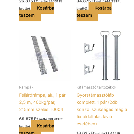
26.875
Ft
34.875
Ft
nettó (
34.131
Ft
nettó (
44.291
Ft
Kosárba
Kosárba
bruttó)
bruttó)
teszem
teszem
Rámpák
Kitámasztó tartozékok
Feljárórámpa, alu, 1 pár
Gyorstámasztóláb
2,5 m, 400kg/pár,
komplett, 1 pár (2db
215mm széles T0004
konzol szükséges még a
fix oldalfalas kivitel
69.875
Ft
nettó (
88.741
Ft
esetében)
Kosárba
bruttó)
teszem
18.625
Ft
nettó (
23.654
Ft