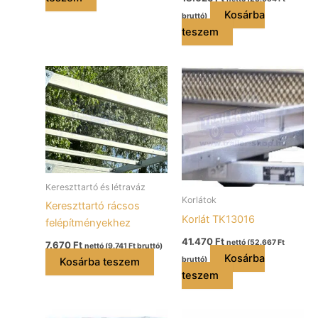
Kosárba
bruttó)
teszem
Kereszttartó és létraváz
Korlátok
Kereszttartó rácsos
Korlát TK13016
felépítményekhez
41.470
Ft
nettó (
52.667
Ft
7.670
Ft
nettó (
9.741
Ft
bruttó)
Kosárba
bruttó)
Kosárba teszem
teszem