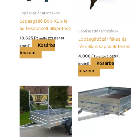
Lopásgátló tartozékok
Lopásgátló Box-XL a le-
és felkapcsolt állapothoz
Lopásgátló tartozékok
18.625
Ft
Lopásgátlózár fékes és
nettó (
23.654
Ft
Kosárba
féknélküli kapcsolófejhez
bruttó)
teszem
4.000
Ft
nettó (
5.080
Ft
Kosárba
bruttó)
teszem