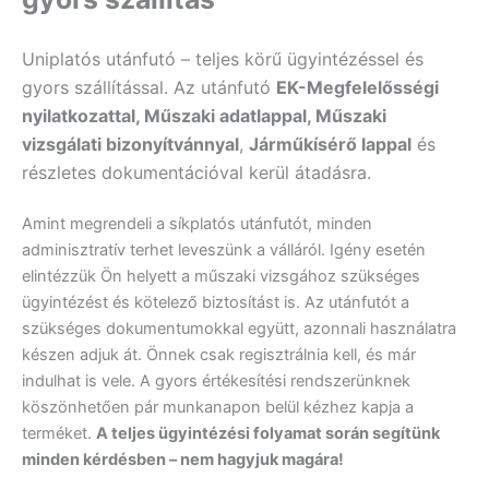
Uniplatós utánfutó – teljes körű ügyintézéssel és
gyors szállítással. Az utánfutó
EK-Megfelelősségi
nyilatkozattal, Műszaki adatlappal, Műszaki
vizsgálati bizonyítvánnyal
,
Járműkísérő lappal
és
részletes dokumentációval kerül átadásra.
Amint megrendeli a síkplatós utánfutót, minden
adminisztratív terhet leveszünk a válláról. Igény esetén
elintézzük Ön helyett a műszaki vizsgához szükséges
ügyintézést és kötelező biztosítást is. Az utánfutót a
szükséges dokumentumokkal együtt, azonnali használatra
készen adjuk át. Önnek csak regisztrálnia kell, és már
indulhat is vele. A gyors értékesítési rendszerünknek
köszönhetően pár munkanapon belül kézhez kapja a
terméket.
A teljes ügyintézési folyamat során segítünk
minden kérdésben – nem hagyjuk magára!