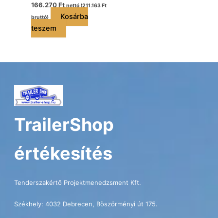
166.270
Ft
nettó (
211.163
Ft
Kosárba
bruttó)
teszem
TrailerShop
értékesítés
Tenderszakértő Projektmenedzsment Kft.
Székhely: 4032 Debrecen, Böszörményi út 175.