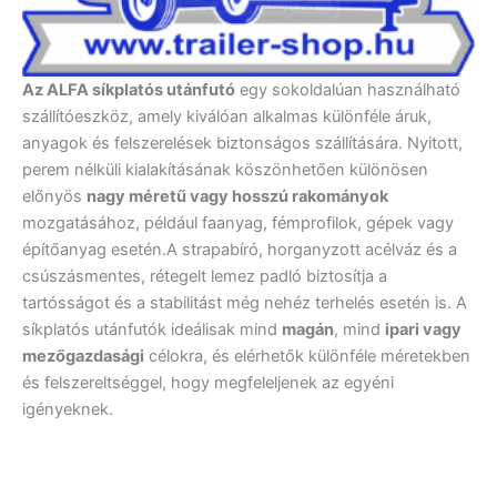
Az ALFA síkplatós utánfutó
egy sokoldalúan használható
szállítóeszköz, amely kiválóan alkalmas különféle áruk,
anyagok és felszerelések biztonságos szállítására. Nyitott,
perem nélküli kialakításának köszönhetően különösen
előnyös
nagy méretű vagy hosszú rakományok
mozgatásához, például faanyag, fémprofilok, gépek vagy
építőanyag esetén.A strapabíró, horganyzott acélváz és a
csúszásmentes, rétegelt lemez padló biztosítja a
tartósságot és a stabilitást még nehéz terhelés esetén is. A
síkplatós utánfutók ideálisak mind
magán
, mind
ipari vagy
mezőgazdasági
célokra, és elérhetők különféle méretekben
és felszereltséggel, hogy megfeleljenek az egyéni
igényeknek.