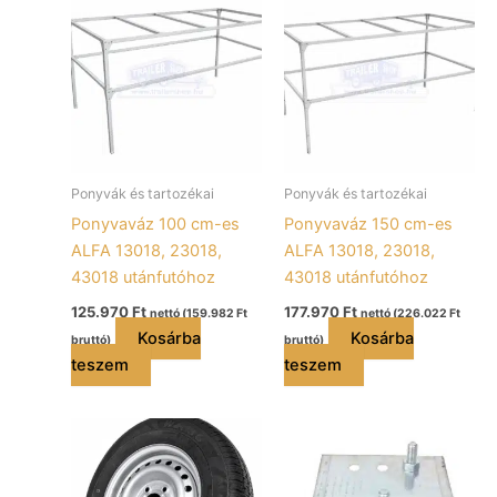
Ponyvák és tartozékai
Ponyvák és tartozékai
Ponyvaváz 100 cm-es
Ponyvaváz 150 cm-es
ALFA 13018, 23018,
ALFA 13018, 23018,
43018 utánfutóhoz
43018 utánfutóhoz
125.970
Ft
177.970
Ft
nettó (
159.982
Ft
nettó (
226.022
Ft
Kosárba
Kosárba
bruttó)
bruttó)
teszem
teszem