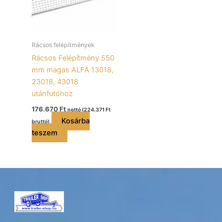
Rácsos felépítmények
Rácsos Felépítmény 550
mm magas ALFA 13018,
23018, 43018
utánfutóhoz
176.670
Ft
nettó (
224.371
Ft
Kosárba
bruttó)
teszem