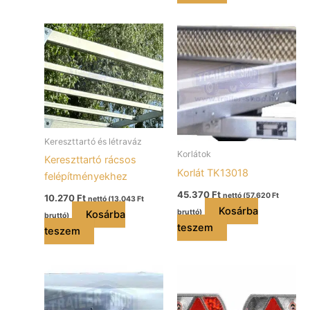
Kereszttartó és létraváz
Korlátok
Kereszttartó rácsos
Korlát TK13018
felépítményekhez
45.370
Ft
nettó (
57.620
Ft
10.270
Ft
nettó (
13.043
Ft
Kosárba
bruttó)
Kosárba
bruttó)
teszem
teszem