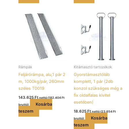
Rámpák
Kitámasztó tartozékok
Feljárórámpa, alu,1 pár 2
Gyorstámasztóláb
m, 1000kg/pár, 260mm
komplett, 1 pár (2db
széles T0019
konzol szükséges még a
fix oldalfalas kivitel
143.625
Ft
nettó (
182.404
Ft
esetében)
Kosárba
bruttó)
teszem
18.625
Ft
nettó (
23.654
Ft
Kosárba
bruttó)
teszem