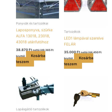
Ponyvák és tartozékai
Laposponyva, szürke
Tartozékok
ALFA 13018, 23018,
LED1 lámpával szerelve
43018 utánfutóhoz
FELÁR
38.870
Ft
nettó (
49.365
Ft
35.000
Ft
nettó (
44.450
Ft
Kosárba
bruttó)
Kosárba
bruttó)
teszem
teszem
Lopásgátló tartozékok