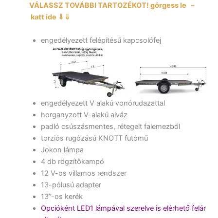
VÁLASSZ TOVÁBBI TARTOZÉKOT! görgess le –
katt ide ⇓⇓
engedélyezett felépítésű kapcsolófej
engedélyezett V alakú vonórudazattal
horganyzott V-alakú alváz
padló csúszásmentes, rétegelt falemezből
torziós rugózású KNOTT futómű
Jokon lámpa
4 db rögzítőkampó
12 V-os villamos rendszer
13-pólusú adapter
13”-os kerék
Opcióként LED1 lámpával szerelve is elérhető felár