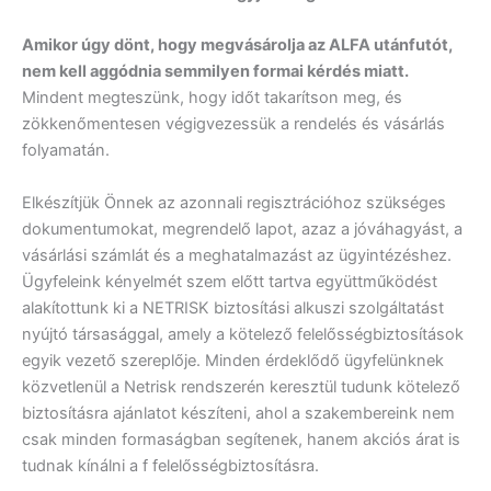
Amikor úgy dönt, hogy megvásárolja az ALFA utánfutót,
nem kell aggódnia semmilyen formai kérdés miatt.
Mindent megteszünk, hogy időt takarítson meg, és
zökkenőmentesen végigvezessük a rendelés és vásárlás
folyamatán.
Elkészítjük Önnek az azonnali regisztrációhoz szükséges
dokumentumokat, megrendelő lapot, azaz a jóváhagyást, a
vásárlási számlát és a meghatalmazást az ügyintézéshez.
Ügyfeleink kényelmét szem előtt tartva együttműködést
alakítottunk ki a NETRISK biztosítási alkuszi szolgáltatást
nyújtó társasággal, amely a kötelező felelősségbiztosítások
egyik vezető szereplője. Minden érdeklődő ügyfelünknek
közvetlenül a Netrisk rendszerén keresztül tudunk kötelező
biztosításra ajánlatot készíteni, ahol a szakembereink nem
csak minden formaságban segítenek, hanem akciós árat is
tudnak kínálni a f felelősségbiztosításra.