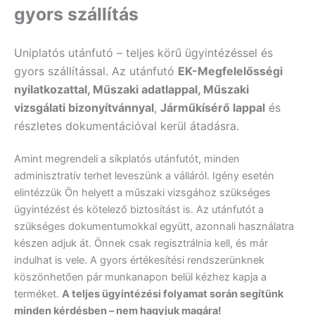
gyors szállítás
Uniplatós utánfutó – teljes körű ügyintézéssel és
gyors szállítással. Az utánfutó
EK-Megfelelősségi
nyilatkozattal, Műszaki adatlappal, Műszaki
vizsgálati bizonyítvánnyal
,
Járműkísérő lappal
és
részletes dokumentációval kerül átadásra.
Amint megrendeli a síkplatós utánfutót, minden
adminisztratív terhet leveszünk a válláról. Igény esetén
elintézzük Ön helyett a műszaki vizsgához szükséges
ügyintézést és kötelező biztosítást is. Az utánfutót a
szükséges dokumentumokkal együtt, azonnali használatra
készen adjuk át. Önnek csak regisztrálnia kell, és már
indulhat is vele. A gyors értékesítési rendszerünknek
köszönhetően pár munkanapon belül kézhez kapja a
terméket.
A teljes ügyintézési folyamat során segítünk
minden kérdésben – nem hagyjuk magára!