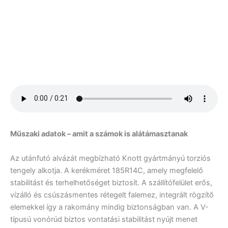
Műszaki adatok – amit a számok is alátámasztanak
Az utánfutó alvázát megbízható Knott gyártmányú torziós
tengely alkotja. A kerékméret 185R14C, amely megfelelő
stabilitást és terhelhetőséget biztosít. A szállítófelület erős,
vízálló és csúszásmentes rétegelt falemez, integrált rögzítő
elemekkel így a rakomány mindig biztonságban van. A V-
típusú vonórúd biztos vontatási stabilitást nyújt menet