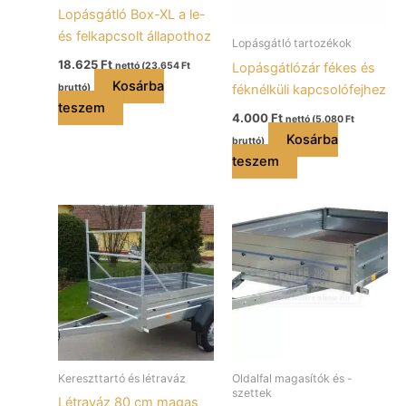
Lopásgátló Box-XL a le-
és felkapcsolt állapothoz
Lopásgátló tartozékok
18.625
Ft
Lopásgátlózár fékes és
nettó (
23.654
Ft
Kosárba
féknélküli kapcsolófejhez
bruttó)
teszem
4.000
Ft
nettó (
5.080
Ft
Kosárba
bruttó)
teszem
Kereszttartó és létraváz
Oldalfal magasítók és -
szettek
Létraváz 80 cm magas