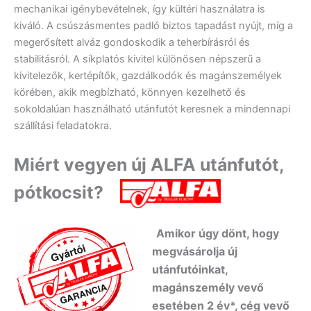
mechanikai igénybevételnek, így kültéri használatra is
kiváló. A csúszásmentes padló biztos tapadást nyújt, míg a
megerősített alváz gondoskodik a teherbírásról és
stabilitásról. A síkplatós kivitel különösen népszerű a
kivitelezők, kertépítők, gazdálkodók és magánszemélyek
körében, akik megbízható, könnyen kezelhető és
sokoldalúan használható utánfutót keresnek a mindennapi
szállítási feladatokra.
Miért vegyen új ALFA utánfutót,
pótkocsit?
Amikor úgy dönt, hogy
megvásárolja új
utánfutóinkat,
magánszemély vevő
esetében 2 év*, cég vevő