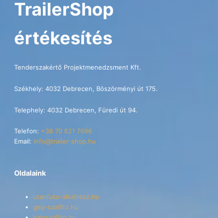
TrailerShop
értékesítés
Tenderszakértő Projektmenedzsment Kft.
Székhely: 4032 Debrecen, Böszörményi út 175.
Telephely: 4032 Debrecen, Füredi út 94.
Telefon:
+36 70 621 7696
Email:
info@trailer-shop.hu
Oldalaink
utanfuto-alkatresz.hu
gep-szallito.hu
hajoszallito.hu