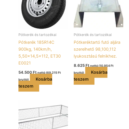
Pótkerék és tartozékai
Pótkerék és tartozékai
Pótkerék 185R14C
Pótkeréktartó futó aljára
900kg, 140km/h,
szerelhető 98,100,112
5,50×14,5×112, ET30
lyukosztású felnikhez.
E0021
8.625
Ft
nettó (
10.954
Ft
Kosárba
54.500
Ft
nettó (
69.215
Ft
bruttó)
Kosárba
teszem
bruttó)
teszem