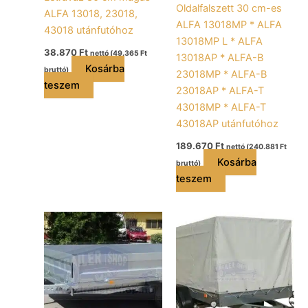
Oldalfalszett 30 cm-es
ALFA 13018, 23018,
ALFA 13018MP * ALFA
43018 utánfutóhoz
13018MP L * ALFA
38.870
Ft
nettó (
49.365
Ft
13018AP * ALFA-B
Kosárba
bruttó)
23018MP * ALFA-B
teszem
23018AP * ALFA-T
43018MP * ALFA-T
43018AP utánfutóhoz
189.670
Ft
nettó (
240.881
Ft
Kosárba
bruttó)
teszem