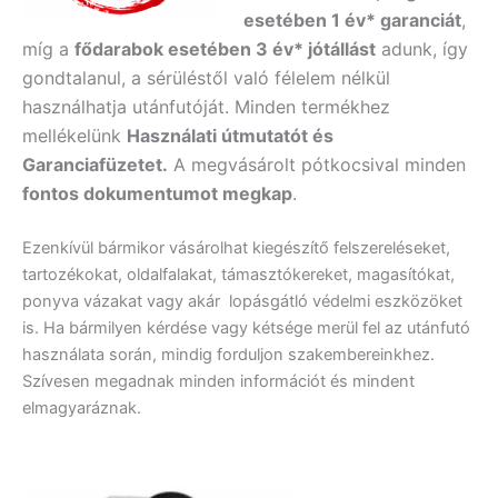
esetében 1 év* garanciát
,
míg a
fődarabok esetében 3 év* jótállást
adunk, így
gondtalanul, a sérüléstől való félelem nélkül
használhatja utánfutóját. Minden termékhez
mellékelünk
Használati útmutatót és
Garanciafüzetet.
A
megvásárolt pótkocsival minden
fontos dokumentumot megkap
.
Ezenkívül bármikor vásárolhat kiegészítő felszereléseket,
tartozékokat, oldalfalakat, támasztókereket, magasítókat,
ponyva vázakat vagy akár lopásgátló védelmi eszközöket
is. Ha bármilyen kérdése vagy kétsége merül fel az utánfutó
használata során, mindig forduljon szakembereinkhez.
Szívesen megadnak minden információt és mindent
elmagyaráznak.