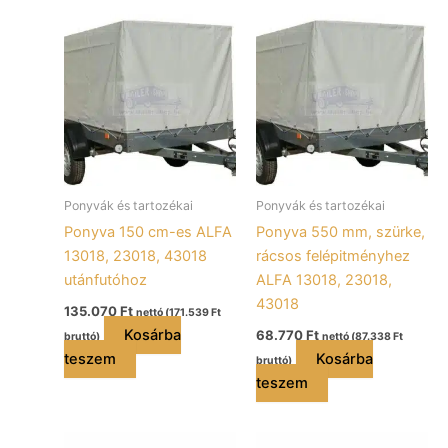
Ponyvák és tartozékai
Ponyvák és tartozékai
Ponyva 150 cm-es ALFA
Ponyva 550 mm, szürke,
13018, 23018, 43018
rácsos felépitményhez
utánfutóhoz
ALFA 13018, 23018,
43018
135.070
Ft
nettó (
171.539
Ft
Kosárba
68.770
Ft
bruttó)
nettó (
87.338
Ft
teszem
Kosárba
bruttó)
teszem