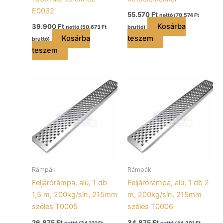
E0032
55.570
Ft
nettó (
70.574
Ft
Kosárba
39.900
Ft
nettó (
50.673
Ft
bruttó)
Kosárba
teszem
bruttó)
teszem
Rámpák
Rámpák
Feljárórámpa, alu, 1 db
Feljárórámpa, alu, 1 db 2
1,5 m, 200kg/sín, 215mm
m, 200kg/sín, 215mm
széles T0005
széles T0006
26.875
Ft
34.875
Ft