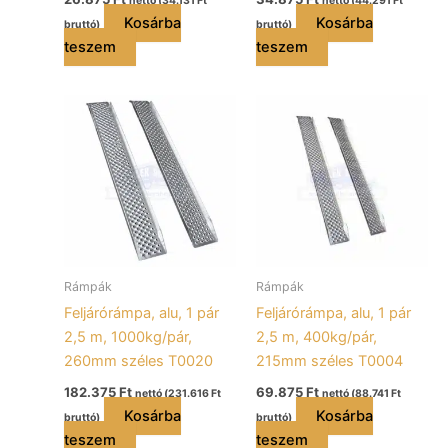
nettó (
34.131
Ft
nettó (
44.291
Ft
Kosárba
Kosárba
bruttó)
bruttó)
teszem
teszem
Rámpák
Rámpák
Feljárórámpa, alu, 1 pár
Feljárórámpa, alu, 1 pár
2,5 m, 1000kg/pár,
2,5 m, 400kg/pár,
260mm széles T0020
215mm széles T0004
182.375
Ft
69.875
Ft
nettó (
231.616
Ft
nettó (
88.741
Ft
Kosárba
Kosárba
bruttó)
bruttó)
teszem
teszem