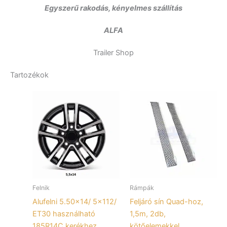
Egyszerű rakodás, kényelmes szállítás
ALFA
Trailer Shop
Tartozékok
Felnik
Rámpák
Alufelni 5.50×14/ 5×112/
Feljáró sín Quad-hoz,
ET30 használható
1,5m, 2db,
185R14C kerékhez
kötőelemekkel