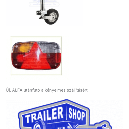
Új, ALFA utánfutó a kényelmes szállításért