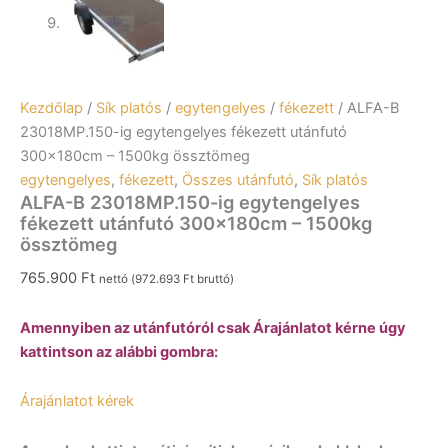
Kezdőlap
/
Sík platós
/
egytengelyes
/
fékezett
/ ALFA-B
23018MP.150-ig egytengelyes fékezett utánfutó
300x180cm – 1500kg össztömeg
egytengelyes
,
fékezett
,
Összes utánfutó
,
Sík platós
ALFA-B 23018MP.150-ig egytengelyes
fékezett utánfutó 300x180cm – 1500kg
össztömeg
765.900
Ft
nettó (
972.693
Ft
bruttó)
Amennyiben az utánfutóról csak Árajánlatot kérne úgy
kattintson az alábbi gombra:
Árajánlatot kérek