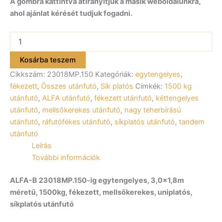
A gombra kattintva átirányítjuk a másik weboldalunkra,
ahol ajánlat kérését tudjuk fogadni.
ALFA-
B
23018MP.150-
Kosárba teszem
ig
Cikkszám:
23018MP.150
Kategóriák:
egytengelyes
,
egytengelyes
fékezett
fékezett
,
Összes utánfutó
,
Sík platós
Címkék:
1500 kg
utánfutó
utánfutó
,
ALFA utánfutó
,
fékezett utánfutó
,
kéttengelyes
300x180cm
utánfutó
,
mellsőkerekes utánfutó
,
nagy teherbírású
–
utánfutó
,
ráfutófékes utánfutó
,
síkplatós utánfutó
,
tandem
1500kg
utánfutó
össztömeg
mennyiség
Leírás
További információk
ALFA-B 23018MP.150-ig egytengelyes, 3,0×1,8m
méretű, 1500kg, fékezett, mellsőkerekes, uniplatós,
síkplatós utánfutó