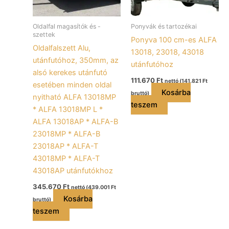
Oldalfal magasítók és -
Ponyvák és tartozékai
szettek
Ponyva 100 cm-es ALFA
Oldalfalszett Alu,
13018, 23018, 43018
utánfutóhoz, 350mm, az
utánfutóhoz
alsó kerekes utánfutó
111.670
Ft
nettó (
141.821
Ft
esetében minden oldal
Kosárba
bruttó)
nyitható ALFA 13018MP
teszem
* ALFA 13018MP L *
ALFA 13018AP * ALFA-B
23018MP * ALFA-B
23018AP * ALFA-T
43018MP * ALFA-T
43018AP utánfutókhoz
345.670
Ft
nettó (
439.001
Ft
Kosárba
bruttó)
teszem