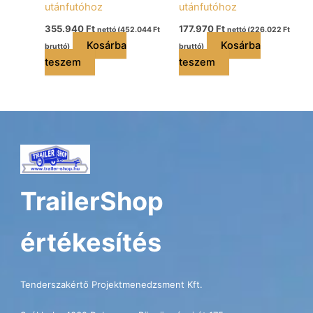
utánfutóhoz
utánfutóhoz
355.940
Ft
177.970
Ft
nettó (
452.044
Ft
nettó (
226.022
Ft
Kosárba
Kosárba
bruttó)
bruttó)
teszem
teszem
TrailerShop
értékesítés
Tenderszakértő Projektmenedzsment Kft.