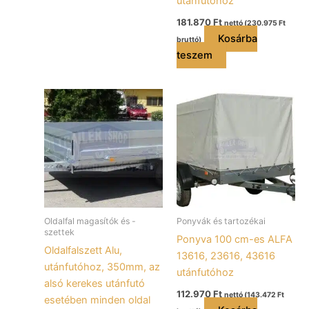
utánfutóhoz
181.870
Ft
nettó (
230.975
Ft
Kosárba
bruttó)
teszem
Oldalfal magasítók és -
Ponyvák és tartozékai
szettek
Ponyva 100 cm-es ALFA
Oldalfalszett Alu,
13616, 23616, 43616
utánfutóhoz, 350mm, az
utánfutóhoz
alsó kerekes utánfutó
112.970
Ft
nettó (
143.472
Ft
esetében minden oldal