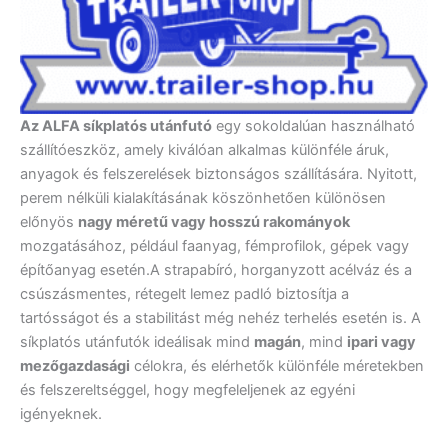
Az ALFA síkplatós utánfutó
egy sokoldalúan használható
szállítóeszköz, amely kiválóan alkalmas különféle áruk,
anyagok és felszerelések biztonságos szállítására. Nyitott,
perem nélküli kialakításának köszönhetően különösen
előnyös
nagy méretű vagy hosszú rakományok
mozgatásához, például faanyag, fémprofilok, gépek vagy
építőanyag esetén.A strapabíró, horganyzott acélváz és a
csúszásmentes, rétegelt lemez padló biztosítja a
tartósságot és a stabilitást még nehéz terhelés esetén is. A
síkplatós utánfutók ideálisak mind
magán
, mind
ipari vagy
mezőgazdasági
célokra, és elérhetők különféle méretekben
és felszereltséggel, hogy megfeleljenek az egyéni
igényeknek.