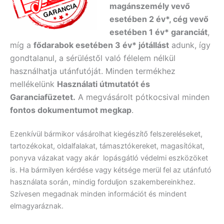
magánszemély vevő
esetében 2 év*, cég vevő
esetében 1 év* garanciát
,
míg a
fődarabok esetében 3 év* jótállást
adunk, így
gondtalanul, a sérüléstől való félelem nélkül
használhatja utánfutóját. Minden termékhez
mellékelünk
Használati útmutatót és
Garanciafüzetet.
A
megvásárolt pótkocsival minden
fontos dokumentumot megkap
.
Ezenkívül bármikor vásárolhat kiegészítő felszereléseket,
tartozékokat, oldalfalakat, támasztókereket, magasítókat,
ponyva vázakat vagy akár lopásgátló védelmi eszközöket
is. Ha bármilyen kérdése vagy kétsége merül fel az utánfutó
használata során, mindig forduljon szakembereinkhez.
Szívesen megadnak minden információt és mindent
elmagyaráznak.