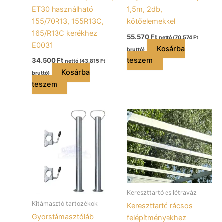
ET30 használható
1,5m, 2db,
155/70R13, 155R13C,
kötőelemekkel
165/R13C kerékhez
55.570
Ft
nettó (
70.574
Ft
E0031
Kosárba
bruttó)
teszem
34.500
Ft
nettó (
43.815
Ft
Kosárba
bruttó)
teszem
Kereszttartó és létraváz
Kitámasztó tartozékok
Kereszttartó rácsos
Gyorstámasztóláb
felépítményekhez