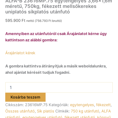
ALFA-B 23616MP.75 egytengelyes 3,66×1,6m
méretű, 750kg, fékezett mellsőkerekes
uniplatós síkplatós utánfutó
595.900
Ft
nettó (
756.793
Ft
bruttó)
Amennyiben az utánfutóról csak Árajánlatot kérne úgy
kattintson az alábbi gombra:
Árajánlatot kérek
A gombra kattintva átirányítjuk a másik weboldalunkra,
ahol ajánlat kérését tudjuk fogadni.
ALFA-
B
23616MP.75
Kosárba teszem
egytengelyes
Cikkszám:
23616MP.75
Kategóriák:
egytengelyes
,
fékezett
,
3,66×1,6m
méretű,
Összes utánfutó
,
Sík platós
Címkék:
750 kg utánfutó
,
ALFA
750kg,
utánfutó
,
egytengelyes utánfutó
,
fékezett utánfutó
,
könnyű