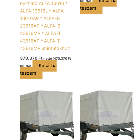
Kosárba
bruttó)
nyitható ALFA 13616 *
teszem
ALFA 13616L * ALFA
13616AP * ALFA-B
23616AP * ALFA-B
23616MP * ALFA-T
43616AP * ALFA-T
43616MP utánfutókhoz
370.370
Ft
nettó (
470.370
Ft
Kosárba
bruttó)
teszem