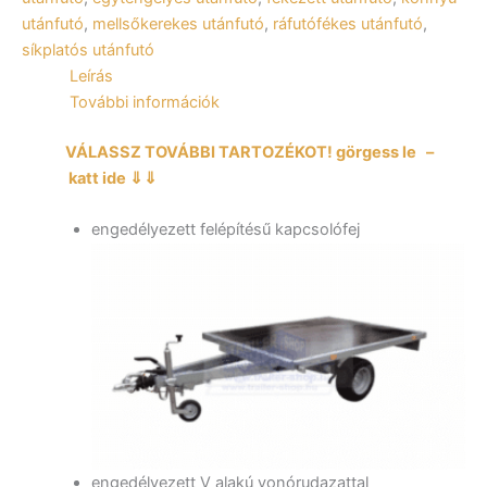
fékezett
utánfutó
,
mellsőkerekes utánfutó
,
ráfutófékes utánfutó
,
mellsőkerekes
síkplatós utánfutó
uniplatós
Leírás
síkplatós
utánfutó
További információk
mennyiség
VÁLASSZ TOVÁBBI TARTOZÉKOT! görgess le –
katt ide ⇓⇓
engedélyezett felépítésű kapcsolófej
engedélyezett V alakú vonórudazattal