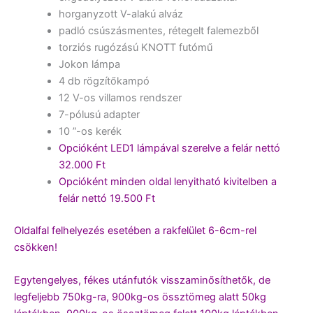
horganyzott V-alakú alváz
padló csúszásmentes, rétegelt falemezből
torziós rugózású KNOTT futómű
Jokon lámpa
4 db rögzítőkampó
12 V-os villamos rendszer
7-pólusú adapter
10 ”-os kerék
Opcióként LED1 lámpával szerelve a felár nettó
32.000 Ft
Opcióként minden oldal lenyitható kivitelben a
felár nettó 19.500 Ft
Oldalfal felhelyezés esetében a rakfelület 6-6cm-rel
csökken!
Egytengelyes, fékes utánfutók visszaminősíthetők, de
legfeljebb 750kg-ra, 900kg-os össztömeg alatt 50kg