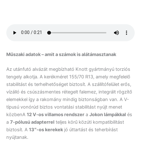
Műszaki adatok – amit a számok is alátámasztanak
Az utánfutó alvázát megbízható Knott gyártmányú torziós
tengely alkotja. A kerékméret 155/70 R13, amely megfelelő
stabilitást és terhelhetőséget biztosít. A szállítófelület erős,
vízálló és csúszásmentes rétegelt falemez, integrált rögzítő
elemekkel így a rakomány mindig biztonságban van. A V-
típusú vonórúd biztos vontatási stabilitást nyújt menet
közbenA
12 V-os villamos rendszer
a
Jokon lámpákkal
és
a
7-pólusú adapterrel
teljes körű közúti kompatibilitást
biztosít. A
13″-os kerekek
jó úttartást és teherbírást
nyújtanak.