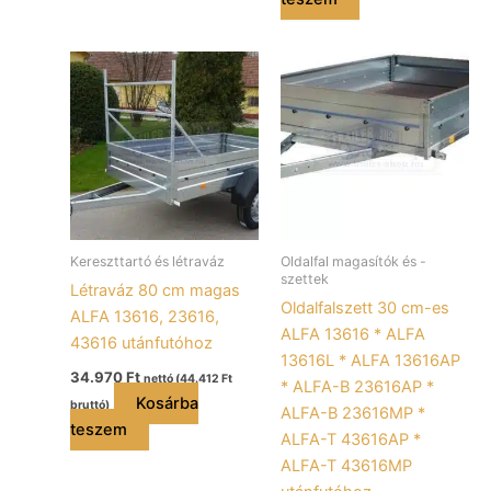
Kereszttartó és létraváz
Oldalfal magasítók és -
szettek
Létraváz 80 cm magas
Oldalfalszett 30 cm-es
ALFA 13616, 23616,
ALFA 13616 * ALFA
43616 utánfutóhoz
13616L * ALFA 13616AP
34.970
Ft
nettó (
44.412
Ft
* ALFA-B 23616AP *
Kosárba
bruttó)
ALFA-B 23616MP *
teszem
ALFA-T 43616AP *
ALFA-T 43616MP