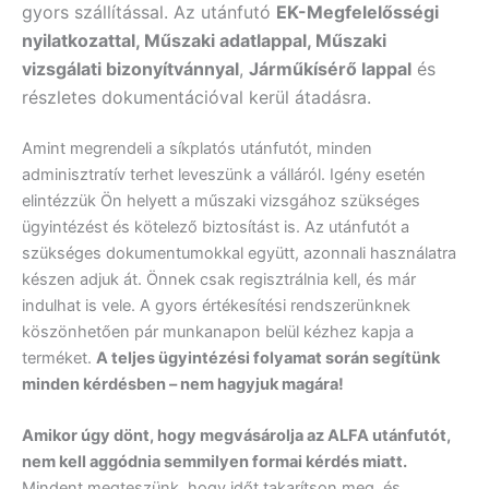
gyors szállítással. Az utánfutó
EK-Megfelelősségi
nyilatkozattal, Műszaki adatlappal, Műszaki
vizsgálati bizonyítvánnyal
,
Járműkísérő lappal
és
részletes dokumentációval kerül átadásra.
Amint megrendeli a síkplatós utánfutót, minden
adminisztratív terhet leveszünk a válláról. Igény esetén
elintézzük Ön helyett a műszaki vizsgához szükséges
ügyintézést és kötelező biztosítást is. Az utánfutót a
szükséges dokumentumokkal együtt, azonnali használatra
készen adjuk át. Önnek csak regisztrálnia kell, és már
indulhat is vele. A gyors értékesítési rendszerünknek
köszönhetően pár munkanapon belül kézhez kapja a
terméket.
A teljes ügyintézési folyamat során segítünk
minden kérdésben – nem hagyjuk magára!
Amikor úgy dönt, hogy megvásárolja az ALFA utánfutót,
nem kell aggódnia semmilyen formai kérdés miatt.
Mindent megteszünk, hogy időt takarítson meg, és