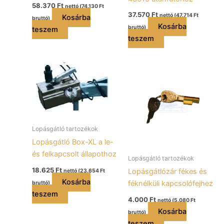
58.370
Ft
nettó (
74.130
Ft
37.570
Ft
nettó (
47.714
Ft
Kosárba
bruttó)
Kosárba
bruttó)
teszem
teszem
Lopásgátló tartozékok
Lopásgátló Box-XL a le-
és felkapcsolt állapothoz
Lopásgátló tartozékok
18.625
Ft
Lopásgátlózár fékes és
nettó (
23.654
Ft
Kosárba
féknélküli kapcsolófejhez
bruttó)
teszem
4.000
Ft
nettó (
5.080
Ft
Kosárba
bruttó)
teszem