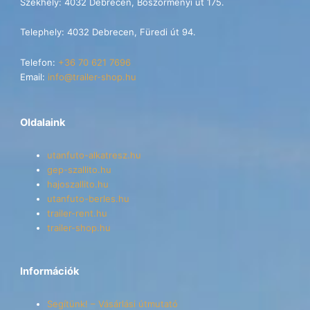
Székhely: 4032 Debrecen, Böszörményi út 175.
Telephely: 4032 Debrecen, Füredi út 94.
Telefon:
+36 70 621 7696
Email:
info@trailer-shop.hu
Oldalaink
utanfuto-alkatresz.hu
gep-szallito.hu
hajoszallito.hu
utanfuto-berles.hu
trailer-rent.hu
trailer-shop.hu
Információk
Segítünk! – Vásárlási útmutató