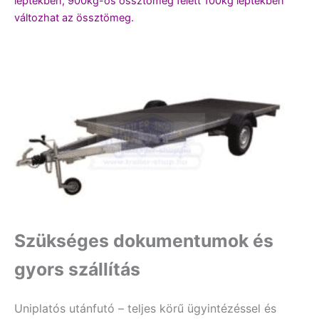
léptékben, 900kg-os össztömeg felett 100kg léptékben
változhat az össztömeg.
Szükséges dokumentumok és
gyors szállítás
Uniplatós utánfutó – teljes körű ügyintézéssel és