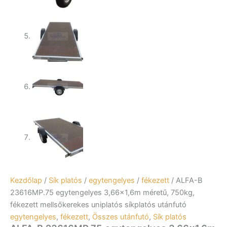
Kezdőlap
/
Sík platós
/
egytengelyes
/
fékezett
/ ALFA-B
23616MP.75 egytengelyes 3,66×1,6m méretű, 750kg,
fékezett mellsőkerekes uniplatós síkplatós utánfutó
egytengelyes
,
fékezett
,
Összes utánfutó
,
Sík platós