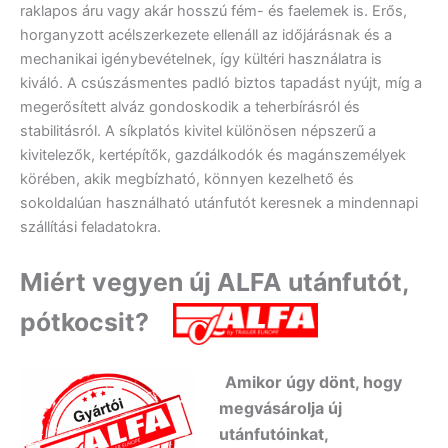
raklapos áru vagy akár hosszú fém- és faelemek is. Erős,
horganyzott acélszerkezete ellenáll az időjárásnak és a
mechanikai igénybevételnek, így kültéri használatra is
kiváló. A csúszásmentes padló biztos tapadást nyújt, míg a
megerősített alváz gondoskodik a teherbírásról és
stabilitásról. A síkplatós kivitel különösen népszerű a
kivitelezők, kertépítők, gazdálkodók és magánszemélyek
körében, akik megbízható, könnyen kezelhető és
sokoldalúan használható utánfutót keresnek a mindennapi
szállítási feladatokra.
Miért vegyen új ALFA utánfutót,
pótkocsit?
Amikor úgy dönt, hogy
megvásárolja új
utánfutóinkat,