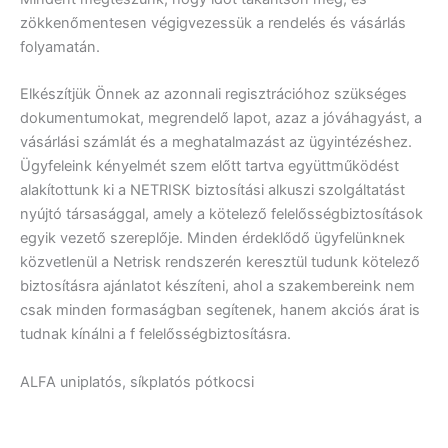
zökkenőmentesen végigvezessük a rendelés és vásárlás
folyamatán.
Elkészítjük Önnek az azonnali regisztrációhoz szükséges
dokumentumokat, megrendelő lapot, azaz a jóváhagyást, a
vásárlási számlát és a meghatalmazást az ügyintézéshez.
Ügyfeleink kényelmét szem előtt tartva együttműködést
alakítottunk ki a NETRISK biztosítási alkuszi szolgáltatást
nyújtó társasággal, amely a kötelező felelősségbiztosítások
egyik vezető szereplője. Minden érdeklődő ügyfelünknek
közvetlenül a Netrisk rendszerén keresztül tudunk kötelező
biztosításra ajánlatot készíteni, ahol a szakembereink nem
csak minden formaságban segítenek, hanem akciós árat is
tudnak kínálni a f felelősségbiztosításra.
ALFA uniplatós, síkplatós pótkocsi