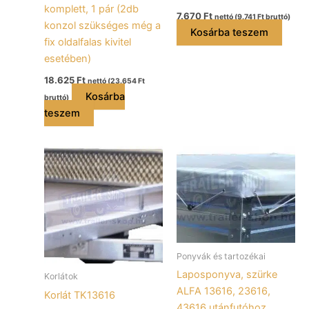
komplett, 1 pár (2db
7.670
Ft
nettó (
9.741
Ft
bruttó)
konzol szükséges még a
Kosárba teszem
fix oldalfalas kivitel
esetében)
18.625
Ft
nettó (
23.654
Ft
Kosárba
bruttó)
teszem
Ponyvák és tartozékai
Laposponyva, szürke
Korlátok
ALFA 13616, 23616,
Korlát TK13616
43616 utánfutóhoz