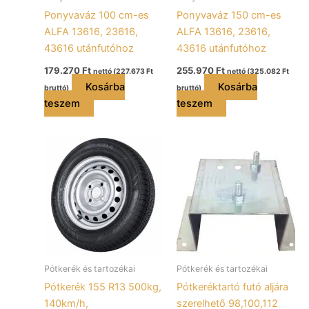
Ponyvaváz 100 cm-es
Ponyvaváz 150 cm-es
ALFA 13616, 23616,
ALFA 13616, 23616,
43616 utánfutóhoz
43616 utánfutóhoz
179.270
Ft
255.970
Ft
nettó (
227.673
Ft
nettó (
325.082
Ft
Kosárba
Kosárba
bruttó)
bruttó)
teszem
teszem
Pótkerék és tartozékai
Pótkerék és tartozékai
Pótkerék 155 R13 500kg,
Pótkeréktartó futó aljára
140km/h,
szerelhető 98,100,112