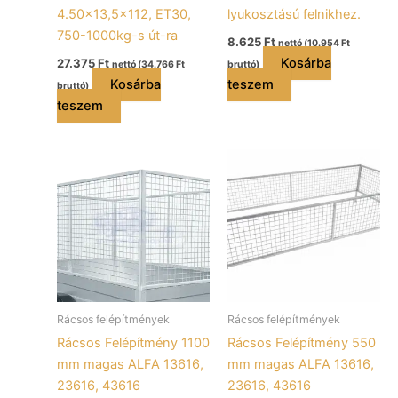
4.50×13,5×112, ET30,
lyukosztású felnikhez.
750-1000kg-s út-ra
8.625
Ft
nettó (
10.954
Ft
Kosárba
27.375
Ft
nettó (
34.766
Ft
bruttó)
Kosárba
teszem
bruttó)
teszem
Rácsos felépítmények
Rácsos felépítmények
Rácsos Felépítmény 1100
Rácsos Felépítmény 550
mm magas ALFA 13616,
mm magas ALFA 13616,
23616, 43616
23616, 43616