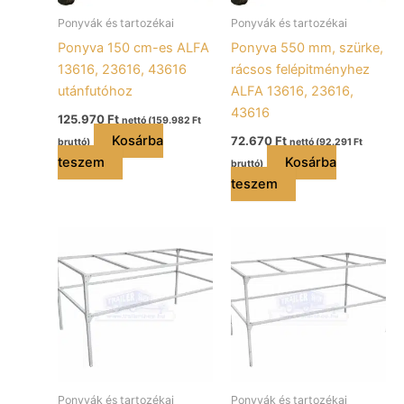
Ponyvák és tartozékai
Ponyvák és tartozékai
Ponyva 150 cm-es ALFA
Ponyva 550 mm, szürke,
13616, 23616, 43616
rácsos felépitményhez
utánfutóhoz
ALFA 13616, 23616,
43616
125.970
Ft
nettó (
159.982
Ft
Kosárba
72.670
Ft
bruttó)
nettó (
92.291
Ft
teszem
Kosárba
bruttó)
teszem
Ponyvák és tartozékai
Ponyvák és tartozékai