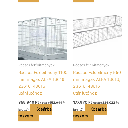
Rácsos felépítmények
Rácsos felépítmények
Rácsos Felépítmény 1100
Rácsos Felépítmény 550
mm magas ALFA 13616,
mm magas ALFA 13616,
23616, 43616
23616, 43616
utánfutóhoz
utánfutóhoz
355.940
Ft
177.970
Ft
nettó (
452.044
Ft
nettó (
226.022
Ft
Kosárba
Kosárba
bruttó)
bruttó)
teszem
teszem