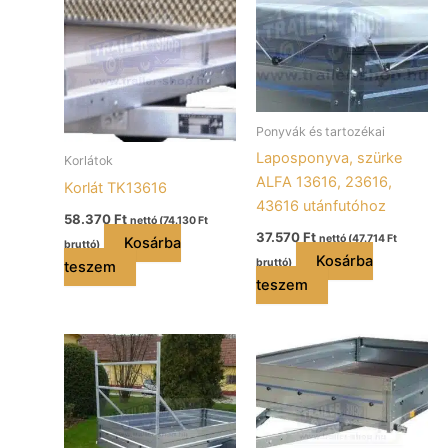
Ponyvák és tartozékai
Laposponyva, szürke
Korlátok
ALFA 13616, 23616,
Korlát TK13616
43616 utánfutóhoz
58.370
Ft
nettó (
74.130
Ft
37.570
Ft
nettó (
47.714
Ft
Kosárba
bruttó)
Kosárba
bruttó)
teszem
teszem