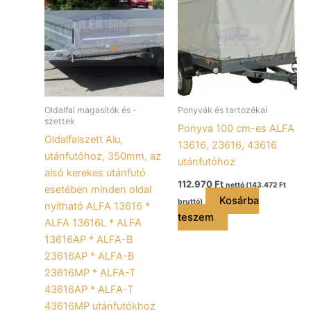
Oldalfal magasítók és -
Ponyvák és tartozékai
szettek
Ponyva 100 cm-es ALFA
Oldalfalszett Alu,
13616, 23616, 43616
utánfutóhoz, 350mm, az
utánfutóhoz
alsó kerekes utánfutó
112.970
Ft
nettó (
143.472
Ft
esetében minden oldal
Kosárba
bruttó)
nyitható ALFA 13616 *
teszem
ALFA 13616L * ALFA
13616AP * ALFA-B
23616AP * ALFA-B
23616MP * ALFA-T
43616AP * ALFA-T
43616MP utánfutókhoz