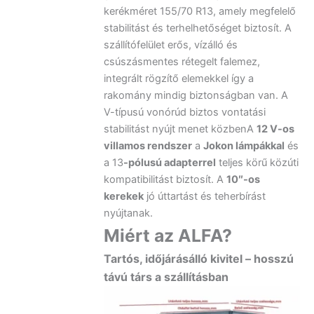
kerékméret 155/70 R13, amely megfelelő
stabilitást és terhelhetőséget biztosít. A
szállítófelület erős, vízálló és
csúszásmentes rétegelt falemez,
integrált rögzítő elemekkel így a
rakomány mindig biztonságban van. A
V-típusú vonórúd biztos vontatási
stabilitást nyújt menet közbenA
12 V-os
villamos rendszer
a
Jokon lámpákkal
és
a 13
-pólusú adapterrel
teljes körű közúti
kompatibilitást biztosít. A
10″-os
kerekek
jó úttartást és teherbírást
nyújtanak.
Miért az ALFA?
Tartós, időjárásálló kivitel – hosszú
távú társ a szállításban