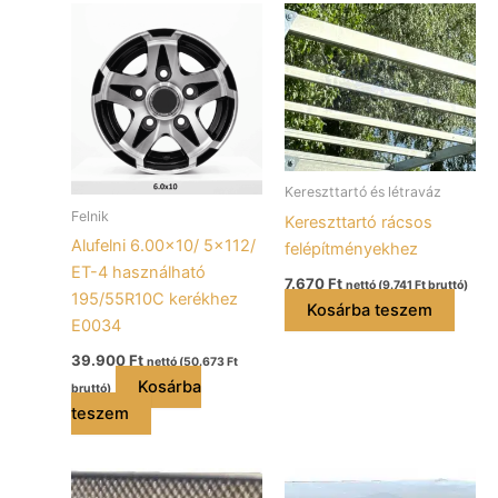
Kereszttartó és létraváz
Felnik
Kereszttartó rácsos
Alufelni 6.00×10/ 5×112/
felépítményekhez
ET-4 használható
7.670
Ft
nettó (
9.741
Ft
bruttó)
195/55R10C kerékhez
Kosárba teszem
E0034
39.900
Ft
nettó (
50.673
Ft
Kosárba
bruttó)
teszem