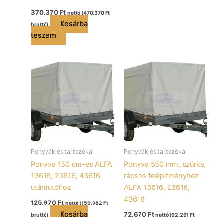
370.370
Ft
nettó (
470.370
Ft
Kosárba
bruttó)
teszem
Ponyvák és tartozékai
Ponyvák és tartozékai
Ponyva 150 cm-es ALFA
Ponyva 550 mm, szürke,
13616, 23616, 43616
rácsos felépitményhez
utánfutóhoz
ALFA 13616, 23616,
43616
125.970
Ft
nettó (
159.982
Ft
Kosárba
72.670
Ft
bruttó)
nettó (
92.291
Ft