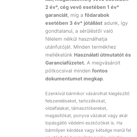
2 év*, cég vevő esetében 1 év*
garanciát
, míg a
fődarabok
esetében 3 év* jótállást
adunk, így
gondtalanul, a sérüléstől való
félelem nélkül használhatja
utánfutóját. Minden termékhez
mellékelünk
Használati útmutatót és
Garanciafüzetet.
A
megvásárolt
pótkocsival minden
fontos
dokumentumot megkap
.
Ezenkívül bármikor vásárolhat kiegészítő
felszereléseket, tartozékokat,
oldalfalakat, támasztókereket,
magasítókat, ponyva vázakat vagy akár
lopásgátló védelmi eszközöket is. Ha
bármilyen kérdése vagy kétsége merül fel