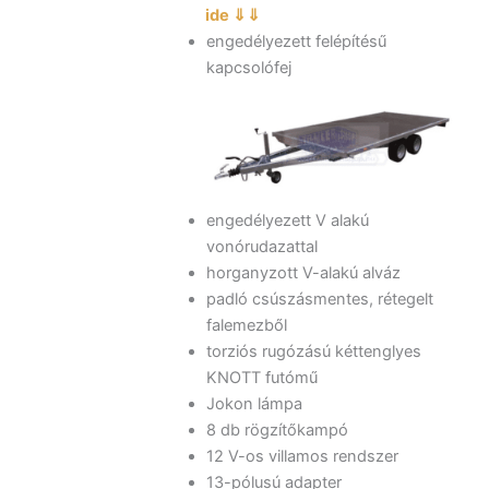
ide ⇓⇓
engedélyezett felépítésű
kapcsolófej
engedélyezett V alakú
vonórudazattal
horganyzott V-alakú alváz
padló csúszásmentes, rétegelt
falemezből
torziós rugózású kéttenglyes
KNOTT futómű
Jokon lámpa
8 db rögzítőkampó
12 V-os villamos rendszer
13-pólusú adapter