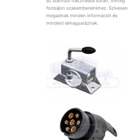
az utánfutó használata során, mindig
forduljon szakembereinkhez. Szívesen
megadnak minden információt és
mindent elmagyaráznak.