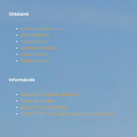
Oldalaink
utanfuto-alkatresz.hu
gep-szallito.hu
hajoszallito.hu
utanfuto-berles.hu
trailer-rent.hu
trailer-shop.hu
Információk
Segítünk! – Vásárlási útmutató
Garancia, Jótállás
SZÁLLÍTÁS – Információk
ÜGYINTÉZÉS – Műszaki vizsga és Kormányhivatal