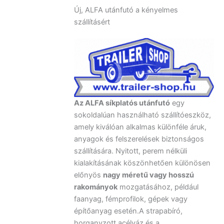
Új, ALFA utánfutó a kényelmes
szállításért
Az ALFA síkplatós utánfutó
egy
sokoldalúan használható szállítóeszköz,
amely kiválóan alkalmas különféle áruk,
anyagok és felszerelések biztonságos
szállítására. Nyitott, perem nélküli
kialakításának köszönhetően különösen
előnyös
nagy méretű vagy hosszú
rakományok
mozgatásához, például
faanyag, fémprofilok, gépek vagy
építőanyag esetén.A strapabíró,
horganyzott acélváz és a