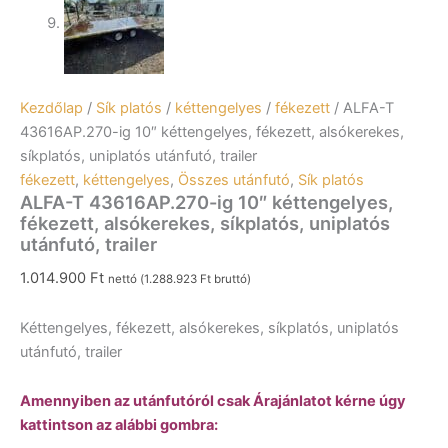
Kezdőlap
/
Sík platós
/
kéttengelyes
/
fékezett
/ ALFA-T
43616AP.270-ig 10″ kéttengelyes, fékezett, alsókerekes,
síkplatós, uniplatós utánfutó, trailer
fékezett
,
kéttengelyes
,
Összes utánfutó
,
Sík platós
ALFA-T 43616AP.270-ig 10″ kéttengelyes,
fékezett, alsókerekes, síkplatós, uniplatós
utánfutó, trailer
1.014.900
Ft
nettó (
1.288.923
Ft
bruttó)
Kéttengelyes, fékezett, alsókerekes, síkplatós, uniplatós
utánfutó, trailer
Amennyiben az utánfutóról csak Árajánlatot kérne úgy
kattintson az alábbi gombra: