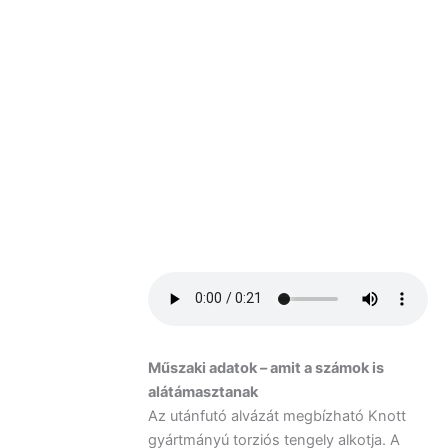
Műszaki adatok – amit a számok is
alátámasztanak
Az utánfutó alvázát megbízható Knott
gyártmányú torziós tengely alkotja. A