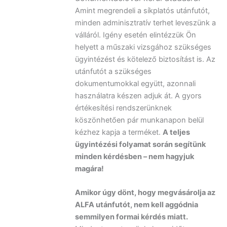
Amint megrendeli a síkplatós utánfutót,
minden adminisztratív terhet leveszünk a
válláról. Igény esetén elintézzük Ön
helyett a műszaki vizsgához szükséges
ügyintézést és kötelező biztosítást is. Az
utánfutót a szükséges
dokumentumokkal együtt, azonnali
használatra készen adjuk át. A gyors
értékesítési rendszerünknek
köszönhetően pár munkanapon belül
kézhez kapja a terméket.
A teljes
ügyintézési folyamat során segítünk
minden kérdésben – nem hagyjuk
magára!
Amikor úgy dönt, hogy megvásárolja az
ALFA utánfutót, nem kell aggódnia
semmilyen formai kérdés miatt.