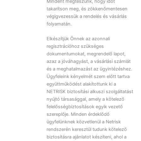
Mindent megteszünk, hogy időt
takarítson meg, és zökkenőmentesen
végigvezessük a rendelés és vásárlás
folyamatán.
Elkészítjük Önnek az azonnali
regisztrációhoz szükséges
dokumentumokat, megrendelő lapot,
azaz a jóváhagyást, a vásárlási számlát
és a meghatalmazást az ügyintézéshez.
Ügyfeleink kényelmét szem előtt tartva
együttműködést alakítottunk ki a
NETRISK biztosítási alkuszi szolgáltatást
nyújtó társasággal, amely a kötelező
felelősségbiztosítások egyik vezető
szereplője. Minden érdeklődő
ügyfelünknek közvetlenül a Netrisk
rendszerén keresztül tudunk kötelező
biztosításra ajánlatot készíteni, ahol a