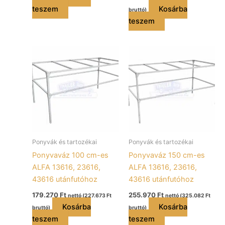
teszem
Kosárba
bruttó)
teszem
Ponyvák és tartozékai
Ponyvák és tartozékai
Ponyvaváz 100 cm-es
Ponyvaváz 150 cm-es
ALFA 13616, 23616,
ALFA 13616, 23616,
43616 utánfutóhoz
43616 utánfutóhoz
179.270
Ft
255.970
Ft
nettó (
227.673
Ft
nettó (
325.082
Ft
Kosárba
Kosárba
bruttó)
bruttó)
teszem
teszem