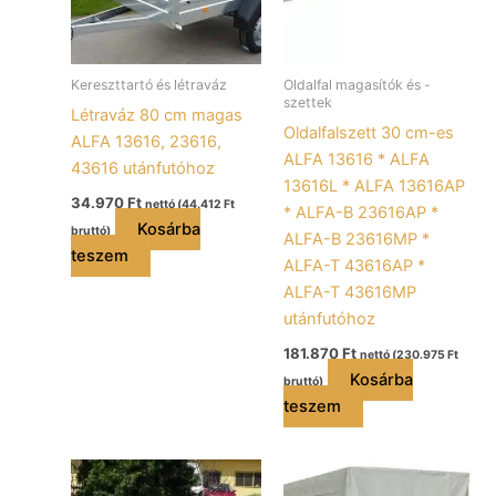
Kereszttartó és létraváz
Oldalfal magasítók és -
szettek
Létraváz 80 cm magas
Oldalfalszett 30 cm-es
ALFA 13616, 23616,
ALFA 13616 * ALFA
43616 utánfutóhoz
13616L * ALFA 13616AP
34.970
Ft
nettó (
44.412
Ft
* ALFA-B 23616AP *
Kosárba
bruttó)
ALFA-B 23616MP *
teszem
ALFA-T 43616AP *
ALFA-T 43616MP
utánfutóhoz
181.870
Ft
nettó (
230.975
Ft
Kosárba
bruttó)
teszem