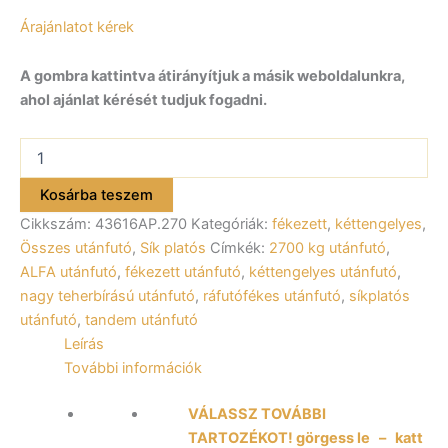
Árajánlatot kérek
A gombra kattintva átirányítjuk a másik weboldalunkra,
ahol ajánlat kérését tudjuk fogadni.
ALFA-
T
43616AP.270-
Kosárba teszem
ig
Cikkszám:
43616AP.270
Kategóriák:
fékezett
,
kéttengelyes
,
10"
kéttengelyes,
Összes utánfutó
,
Sík platós
Címkék:
2700 kg utánfutó
,
fékezett,
ALFA utánfutó
,
fékezett utánfutó
,
kéttengelyes utánfutó
,
alsókerekes,
nagy teherbírású utánfutó
,
ráfutófékes utánfutó
,
síkplatós
síkplatós,
utánfutó
,
tandem utánfutó
uniplatós
Leírás
utánfutó,
trailer
További információk
mennyiség
VÁLASSZ TOVÁBBI
TARTOZÉKOT! görgess le – katt