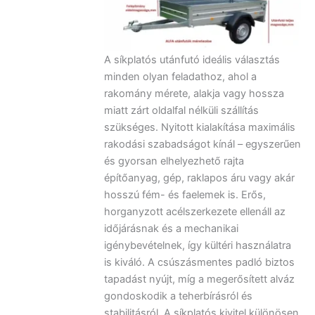
A síkplatós utánfutó ideális választás
minden olyan feladathoz, ahol a
rakomány mérete, alakja vagy hossza
miatt zárt oldalfal nélküli szállítás
szükséges. Nyitott kialakítása maximális
rakodási szabadságot kínál – egyszerűen
és gyorsan elhelyezhető rajta
építőanyag, gép, raklapos áru vagy akár
hosszú fém- és faelemek is. Erős,
horganyzott acélszerkezete ellenáll az
időjárásnak és a mechanikai
igénybevételnek, így kültéri használatra
is kiváló. A csúszásmentes padló biztos
tapadást nyújt, míg a megerősített alváz
gondoskodik a teherbírásról és
stabilitásról. A síkplatós kivitel különösen