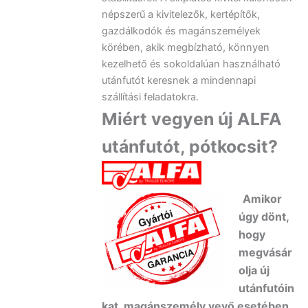
népszerű a kivitelezők, kertépítők,
gazdálkodók és magánszemélyek
körében, akik megbízható, könnyen
kezelhető és sokoldalúan használható
utánfutót keresnek a mindennapi
szállítási feladatokra.
Miért vegyen új ALFA
utánfutót, pótkocsit?
Amikor
úgy dönt,
hogy
megvásár
olja új
utánfutóin
kat, magánszemély vevő esetében