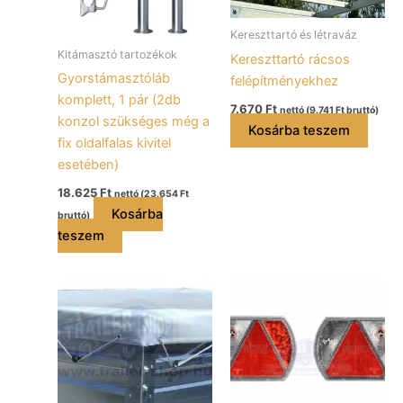
Kereszttartó és létraváz
Kitámasztó tartozékok
Kereszttartó rácsos
Gyorstámasztóláb
felépítményekhez
komplett, 1 pár (2db
7.670
Ft
nettó (
9.741
Ft
bruttó)
konzol szükséges még a
Kosárba teszem
fix oldalfalas kivitel
esetében)
18.625
Ft
nettó (
23.654
Ft
Kosárba
bruttó)
teszem