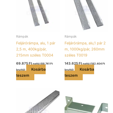
Rámpák
Rámpák
Feljárórámpa, alu, 1 pár
Feljárórámpa, alu,1 pár 2
2,5 m, 400kg/pár,
m, 1000kg/pár, 260mm
215mm széles T0004
széles T0019
69.875
Ft
143.625
Ft
nettó (
88.741
Ft
nettó (
182.404
Ft
Kosárba
Kosárba
bruttó)
bruttó)
teszem
teszem