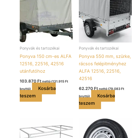
Ponyvák és tartozékai
Ponyvák és tartozékai
Ponyva 150 cm-es ALFA
Ponyva 550 mm, szürke,
12516, 22516, 42516
rácsos felépitményhez
utánfutóhoz
ALFA 12516, 22516,
42516
103.870
Ft
nettó (
131.915
Ft
Kosárba
62.270
Ft
bruttó)
nettó (
79.083
Ft
teszem
Kosárba
bruttó)
teszem