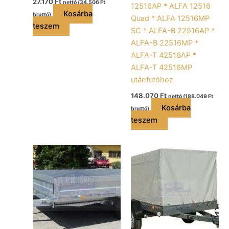
27.170
Ft
nettó (
34.506
Ft
12516AP * ALFA 12516
Kosárba
bruttó)
Quad * ALFA 12516MP
teszem
SC * ALFA-B 22516AP *
ALFA-B 22516MP *
ALFA-T 42516AP *
ALFA-T 42516MP
utánfutóhoz
148.070
Ft
nettó (
188.049
Ft
Kosárba
bruttó)
teszem