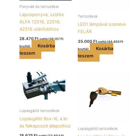
Ponyvák és tartozékai
Laposponyva, szürke
Tartozékok
ALFA 12516, 22516,
LED1 lámpával szerelve
42516 utánfutóhoz
FELÁR
28.470
Ft
nettó (
36.157
Ft
35.000
Ft
nettó (
44.450
Ft
Kosárba
bruttó)
Kosárba
bruttó)
teszem
teszem
Lopásgátló tartozékok
Lopásgátló Box-XL a le-
és felkapcsolt állapothoz
Lopásgátló tartozékok
18.625
Ft
nettó (
23.654
Ft