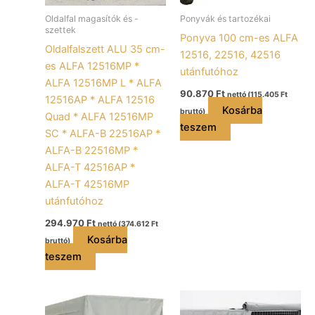
Oldalfal magasítók és -
Ponyvák és tartozékai
szettek
Ponyva 100 cm-es ALFA
Oldalfalszett ALU 35 cm-
12516, 22516, 42516
es ALFA 12516MP *
utánfutóhoz
ALFA 12516MP L * ALFA
90.870
Ft
nettó (
115.405
Ft
12516AP * ALFA 12516
Kosárba
bruttó)
Quad * ALFA 12516MP
teszem
SC * ALFA-B 22516AP *
ALFA-B 22516MP *
ALFA-T 42516AP *
ALFA-T 42516MP
utánfutóhoz
294.970
Ft
nettó (
374.612
Ft
Kosárba
bruttó)
teszem