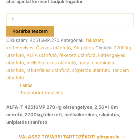
ahol ajánlat kérését tudjuk fogadni.
ALFA-
T
42516MP.270
Kosárba teszem
kéttengelyes
Cikkszám:
42516MP.270
Kategóriák:
fékezett
,
fékezett
utánfutó
kéttengelyes
,
Összes utánfutó
,
Sík platós
Címkék:
2700 kg
256x160cm
utánfutó
,
ALFA utánfutó
,
fékezett utánfutó
,
kéttengelyes
–
utánfutó
,
mellsőkerekes utánfutó
,
nagy teherbírású
2700kg
utánfutó
,
ráfutófékes utánfutó
,
síkplatós utánfutó
,
tandem
össztömeg
utánfutó
mennyiség
Leírás
További információk
ALFA-T 42516MP.270-ig kéttengelyes, 2,56×1,6m
méretű, 2700kg,fékezett, mellsőkerekes, síkplatós,
uniplatós utánfutó
VÁLASSZ TOVÁBBI TARTOZÉKOT! görgess le –