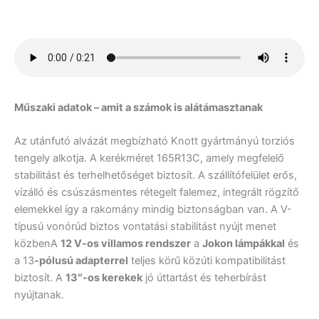
Műszaki adatok – amit a számok is alátámasztanak
Az utánfutó alvázát megbízható Knott gyártmányú torziós
tengely alkotja. A kerékméret 165R13C, amely megfelelő
stabilitást és terhelhetőséget biztosít. A szállítófelület erős,
vízálló és csúszásmentes rétegelt falemez, integrált rögzítő
elemekkel így a rakomány mindig biztonságban van. A V-
típusú vonórúd biztos vontatási stabilitást nyújt menet
közbenA
12 V-os villamos rendszer
a
Jokon lámpákkal
és
a 13
-pólusú adapterrel
teljes körű közúti kompatibilitást
biztosít. A
13″-os kerekek
jó úttartást és teherbírást
nyújtanak.