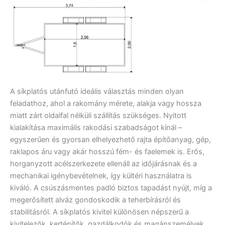
A síkplatós utánfutó ideális választás minden olyan
feladathoz, ahol a rakomány mérete, alakja vagy hossza
miatt zárt oldalfal nélküli szállítás szükséges. Nyitott
kialakítása maximális rakodási szabadságot kínál –
egyszerűen és gyorsan elhelyezhető rajta építőanyag, gép,
raklapos áru vagy akár hosszú fém- és faelemek is. Erős,
horganyzott acélszerkezete ellenáll az időjárásnak és a
mechanikai igénybevételnek, így kültéri használatra is
kiváló. A csúszásmentes padló biztos tapadást nyújt, míg a
megerősített alváz gondoskodik a teherbírásról és
stabilitásról. A síkplatós kivitel különösen népszerű a
kivitelezők, kertépítők, gazdálkodók és magánszemélyek