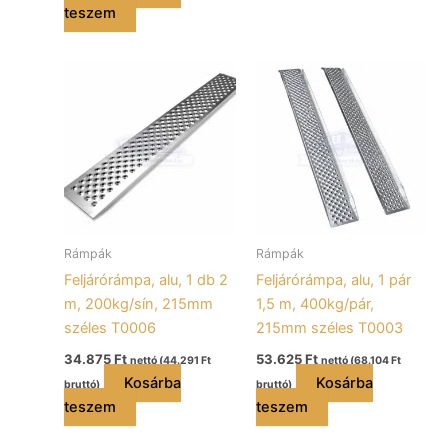
teszem
Rámpák
Rámpák
Feljárórámpa, alu, 1 db 2
Feljárórámpa, alu, 1 pár
m, 200kg/sín, 215mm
1,5 m, 400kg/pár,
széles T0006
215mm széles T0003
34.875
Ft
53.625
Ft
nettó (
44.291
Ft
nettó (
68.104
Ft
Kosárba
Kosárba
bruttó)
bruttó)
teszem
teszem