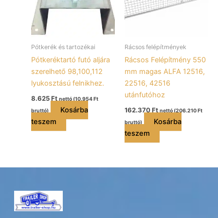
Pótkerék és tartozékai
Rácsos felépítmények
Pótkeréktartó futó aljára
Rácsos Felépítmény 550
szerelhető 98,100,112
mm magas ALFA 12516,
lyukosztású felnikhez.
22516, 42516
utánfutóhoz
8.625
Ft
nettó (
10.954
Ft
Kosárba
162.370
Ft
bruttó)
nettó (
206.210
Ft
teszem
Kosárba
bruttó)
teszem