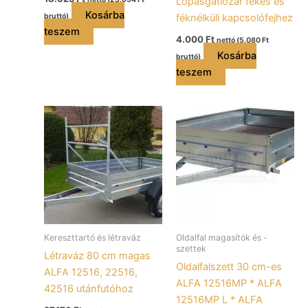
Lopásgátlózár fékes és
Kosárba
féknélküli kapcsolófejhez
bruttó)
teszem
4.000
Ft
nettó (
5.080
Ft
Kosárba
bruttó)
teszem
Kereszttartó és létraváz
Oldalfal magasítók és -
szettek
Létraváz 80 cm magas
Oldalfalszett 30 cm-es
ALFA 12516, 22516,
ALFA 12516MP * ALFA
42516 utánfutóhoz
12516MP L * ALFA