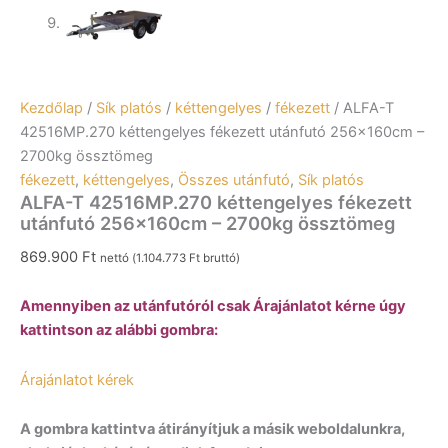
Kezdőlap
/
Sík platós
/
kéttengelyes
/
fékezett
/ ALFA-T
42516MP.270 kéttengelyes fékezett utánfutó 256x160cm –
2700kg össztömeg
fékezett
,
kéttengelyes
,
Összes utánfutó
,
Sík platós
ALFA-T 42516MP.270 kéttengelyes fékezett
utánfutó 256x160cm – 2700kg össztömeg
869.900
Ft
nettó (
1.104.773
Ft
bruttó)
Amennyiben az utánfutóról csak Árajánlatot kérne úgy
kattintson az alábbi gombra:
Árajánlatot kérek
A gombra kattintva átirányítjuk a másik weboldalunkra,