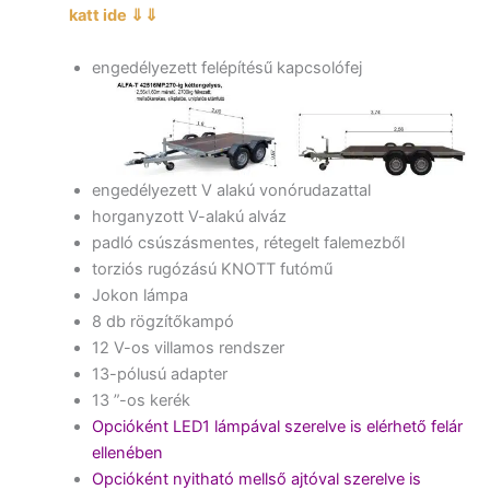
katt ide ⇓⇓
engedélyezett felépítésű kapcsolófej
engedélyezett V alakú vonórudazattal
horganyzott V-alakú alváz
padló csúszásmentes, rétegelt falemezből
torziós rugózású KNOTT futómű
Jokon lámpa
8 db rögzítőkampó
12 V-os villamos rendszer
13-pólusú adapter
13 ”-os kerék
Opcióként LED1 lámpával szerelve is elérhető felár
ellenében
Opcióként nyitható mellső ajtóval szerelve is