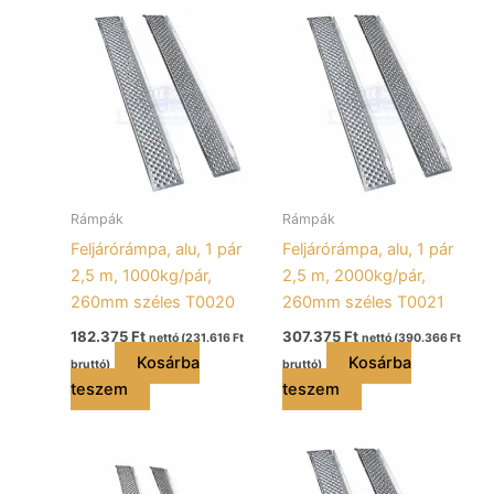
Rámpák
Rámpák
Feljárórámpa, alu, 1 pár
Feljárórámpa, alu, 1 pár
2,5 m, 1000kg/pár,
2,5 m, 2000kg/pár,
260mm széles T0020
260mm széles T0021
182.375
Ft
307.375
Ft
nettó (
231.616
Ft
nettó (
390.366
Ft
Kosárba
Kosárba
bruttó)
bruttó)
teszem
teszem