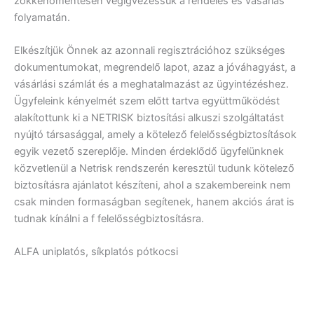
zökkenőmentesen végigvezessük a rendelés és vásárlás
folyamatán.
Elkészítjük Önnek az azonnali regisztrációhoz szükséges
dokumentumokat, megrendelő lapot, azaz a jóváhagyást, a
vásárlási számlát és a meghatalmazást az ügyintézéshez.
Ügyfeleink kényelmét szem előtt tartva együttműködést
alakítottunk ki a NETRISK biztosítási alkuszi szolgáltatást
nyújtó társasággal, amely a kötelező felelősségbiztosítások
egyik vezető szereplője. Minden érdeklődő ügyfelünknek
közvetlenül a Netrisk rendszerén keresztül tudunk kötelező
biztosításra ajánlatot készíteni, ahol a szakembereink nem
csak minden formaságban segítenek, hanem akciós árat is
tudnak kínálni a f felelősségbiztosításra.
ALFA uniplatós, síkplatós pótkocsi