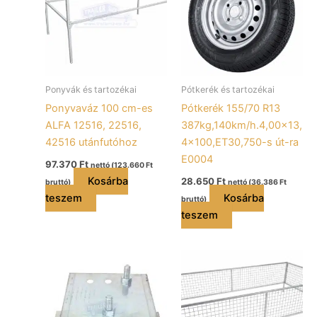
Ponyvák és tartozékai
Pótkerék és tartozékai
Ponyvaváz 100 cm-es
Pótkerék 155/70 R13
ALFA 12516, 22516,
387kg,140km/h.4,00×13,
42516 utánfutóhoz
4×100,ET30,750-s út-ra
E0004
97.370
Ft
nettó (
123.660
Ft
Kosárba
28.650
Ft
bruttó)
nettó (
36.386
Ft
teszem
Kosárba
bruttó)
teszem