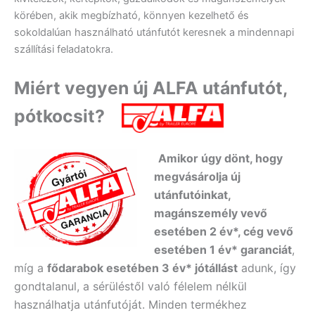
körében, akik megbízható, könnyen kezelhető és
sokoldalúan használható utánfutót keresnek a mindennapi
szállítási feladatokra.
Miért vegyen új ALFA utánfutót,
pótkocsit?
Amikor úgy dönt, hogy
megvásárolja új
utánfutóinkat,
magánszemély vevő
esetében 2 év*, cég vevő
esetében 1 év* garanciát
,
míg a
fődarabok esetében 3 év* jótállást
adunk, így
gondtalanul, a sérüléstől való félelem nélkül
használhatja utánfutóját. Minden termékhez