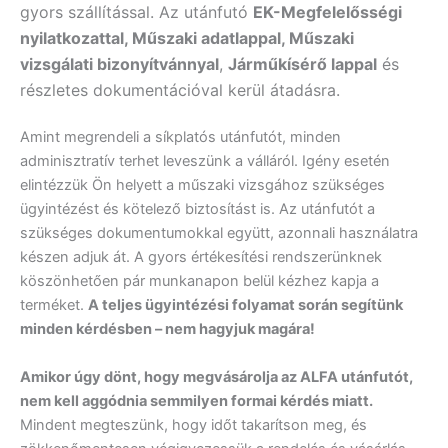
gyors szállítással. Az utánfutó
EK-Megfelelősségi
nyilatkozattal, Műszaki adatlappal, Műszaki
vizsgálati bizonyítvánnyal
,
Járműkísérő lappal
és
részletes dokumentációval kerül átadásra.
Amint megrendeli a síkplatós utánfutót, minden
adminisztratív terhet leveszünk a válláról. Igény esetén
elintézzük Ön helyett a műszaki vizsgához szükséges
ügyintézést és kötelező biztosítást is. Az utánfutót a
szükséges dokumentumokkal együtt, azonnali használatra
készen adjuk át. A gyors értékesítési rendszerünknek
köszönhetően pár munkanapon belül kézhez kapja a
terméket.
A teljes ügyintézési folyamat során segítünk
minden kérdésben – nem hagyjuk magára!
Amikor úgy dönt, hogy megvásárolja az ALFA utánfutót,
nem kell aggódnia semmilyen formai kérdés miatt.
Mindent megteszünk, hogy időt takarítson meg, és