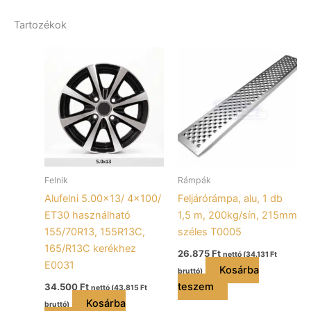
Tartozékok
Felnik
Rámpák
Alufelni 5.00×13/ 4×100/
Feljárórámpa, alu, 1 db
ET30 használható
1,5 m, 200kg/sín, 215mm
155/70R13, 155R13C,
széles T0005
165/R13C kerékhez
26.875
Ft
nettó (
34.131
Ft
E0031
Kosárba
bruttó)
teszem
34.500
Ft
nettó (
43.815
Ft
Kosárba
bruttó)