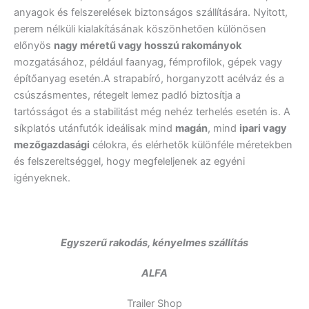
anyagok és felszerelések biztonságos szállítására. Nyitott,
perem nélküli kialakításának köszönhetően különösen
előnyös
nagy méretű vagy hosszú rakományok
mozgatásához, például faanyag, fémprofilok, gépek vagy
építőanyag esetén.A strapabíró, horganyzott acélváz és a
csúszásmentes, rétegelt lemez padló biztosítja a
tartósságot és a stabilitást még nehéz terhelés esetén is. A
síkplatós utánfutók ideálisak mind
magán
, mind
ipari vagy
mezőgazdasági
célokra, és elérhetők különféle méretekben
és felszereltséggel, hogy megfeleljenek az egyéni
igényeknek.
Egyszerű rakodás, kényelmes szállítás
ALFA
Trailer Shop