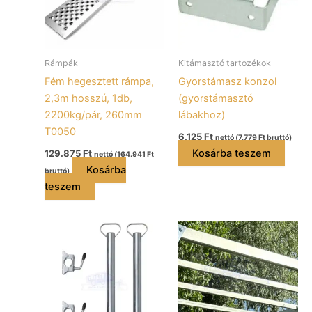
Rámpák
Kitámasztó tartozékok
Fém hegesztett rámpa,
Gyorstámasz konzol
2,3m hosszú, 1db,
(gyorstámasztó
2200kg/pár, 260mm
lábakhoz)
T0050
6.125
Ft
nettó (
7.779
Ft
bruttó)
Kosárba teszem
129.875
Ft
nettó (
164.941
Ft
Kosárba
bruttó)
teszem