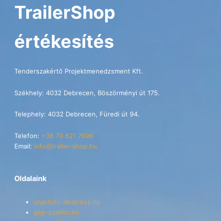
TrailerShop
értékesítés
Tenderszakértő Projektmenedzsment Kft.
Székhely: 4032 Debrecen, Böszörményi út 175.
Telephely: 4032 Debrecen, Füredi út 94.
Telefon:
+36 70 621 7696
Email:
info@trailer-shop.hu
Oldalaink
utanfuto-alkatresz.hu
gep-szallito.hu