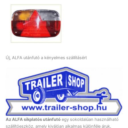
Új, ALFA utánfutó a kényelmes szállításért
Az ALFA síkplatós utánfutó
egy sokoldalúan használható
szállítóeszköz, amely kiválóan alkalmas különféle áruk,