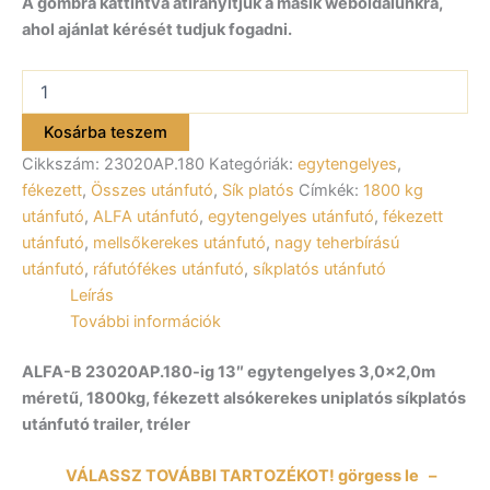
A gombra kattintva átirányítjuk a másik weboldalunkra,
ahol ajánlat kérését tudjuk fogadni.
ALFA-
B
23020AP.180-
Kosárba teszem
ig
Cikkszám:
23020AP.180
Kategóriák:
egytengelyes
,
13″
egytengelyes
fékezett
,
Összes utánfutó
,
Sík platós
Címkék:
1800 kg
fékezett
utánfutó
,
ALFA utánfutó
,
egytengelyes utánfutó
,
fékezett
utánfutó
utánfutó
,
mellsőkerekes utánfutó
,
nagy teherbírású
300x200cm
utánfutó
,
ráfutófékes utánfutó
,
síkplatós utánfutó
–
Leírás
1800kg
össztömeg
További információk
mennyiség
ALFA-B 23020AP.180-ig 13″ egytengelyes 3,0×2,0m
méretű, 1800kg, fékezett alsókerekes uniplatós síkplatós
utánfutó trailer, tréler
VÁLASSZ TOVÁBBI TARTOZÉKOT! görgess le –