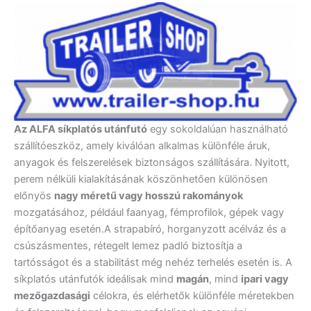
Az ALFA síkplatós utánfutó
egy sokoldalúan használható
szállítóeszköz, amely kiválóan alkalmas különféle áruk,
anyagok és felszerelések biztonságos szállítására. Nyitott,
perem nélküli kialakításának köszönhetően különösen
előnyös
nagy méretű vagy hosszú rakományok
mozgatásához, például faanyag, fémprofilok, gépek vagy
építőanyag esetén.A strapabíró, horganyzott acélváz és a
csúszásmentes, rétegelt lemez padló biztosítja a
tartósságot és a stabilitást még nehéz terhelés esetén is. A
síkplatós utánfutók ideálisak mind
magán
, mind
ipari vagy
mezőgazdasági
célokra, és elérhetők különféle méretekben