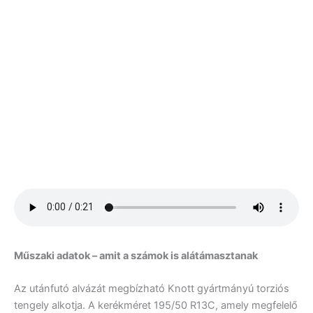
Műszaki adatok – amit a számok is alátámasztanak
Az utánfutó alvázát megbízható Knott gyártmányú torziós
tengely alkotja. A kerékméret 195/50 R13C, amely megfelelő