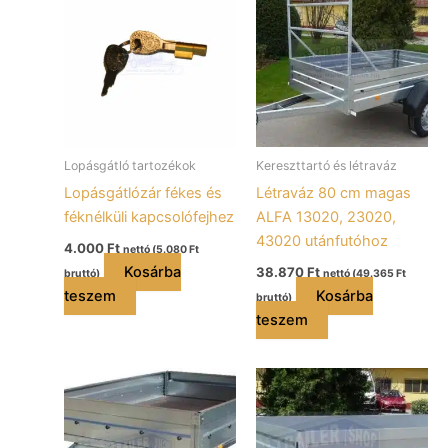
Lopásgátló tartozékok
Kereszttartó és létraváz
Lopásgátlózár fékes és
Létraváz 80 cm magas
féknélküli kapcsolófejhez
ALFA 13020, 23020,
43020 utánfutóhoz
4.000
Ft
nettó (
5.080
Ft
Kosárba
38.870
Ft
bruttó)
nettó (
49.365
Ft
teszem
Kosárba
bruttó)
teszem