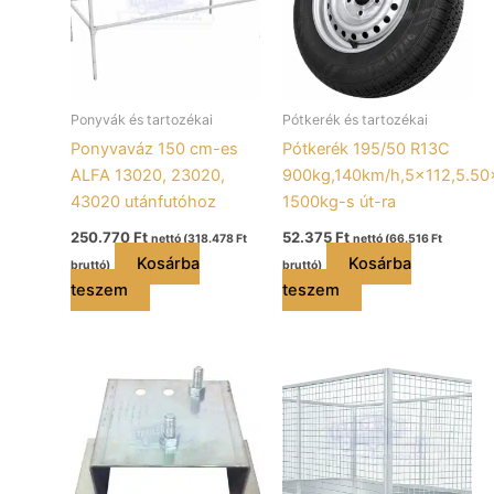
Ponyvák és tartozékai
Pótkerék és tartozékai
Ponyvaváz 150 cm-es
Pótkerék 195/50 R13C
ALFA 13020, 23020,
900kg,140km/h,5×112,5.50
43020 utánfutóhoz
1500kg-s út-ra
250.770
Ft
52.375
Ft
nettó (
318.478
Ft
nettó (
66.516
Ft
Kosárba
Kosárba
bruttó)
bruttó)
teszem
teszem