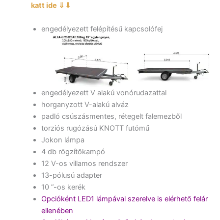
katt ide ⇓⇓
engedélyezett felépítésű kapcsolófej
engedélyezett V alakú vonórudazattal
horganyzott V-alakú alváz
padló csúszásmentes, rétegelt falemezből
torziós rugózású KNOTT futómű
Jokon lámpa
4 db rögzítőkampó
12 V-os villamos rendszer
13-pólusú adapter
10 ”-os kerék
Opcióként LED1 lámpával szerelve is elérhető felár
ellenében