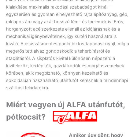
kialakítása maximális rakodási szabadságot kínál –
egyszerűen és gyorsan elhelyezhető rajta építőanyag, gép,
raklapos áru vagy akár hosszú fém- és faelemek is. Erős,
horganyzott acélszerkezete ellenáll az időjárásnak és a
mechanikai igénybevételnek, így kültéri használatra is
kiváló. A csúszásmentes padló biztos tapadást nyújt, míg a
megerősített alváz gondoskodik a teherbírásról és
stabilitásról. A síkplatós kivitel különösen népszerű a
kivitelezők, kertépítők, gazdálkodók és magánszemélyek
körében, akik megbízható, könnyen kezelhető és
sokoldalúan használható utánfutót keresnek a mindennapi
szállítási feladatokra.
Miért vegyen új ALFA utánfutót,
pótkocsit?
Amikor úgy dönt, hogy