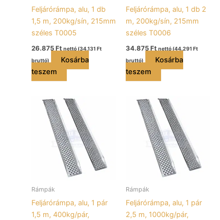
Feljárórámpa, alu, 1 db
Feljárórámpa, alu, 1 db 2
1,5 m, 200kg/sín, 215mm
m, 200kg/sín, 215mm
széles T0005
széles T0006
26.875
Ft
34.875
Ft
nettó (
34.131
Ft
nettó (
44.291
Ft
Kosárba
Kosárba
bruttó)
bruttó)
teszem
teszem
Rámpák
Rámpák
Feljárórámpa, alu, 1 pár
Feljárórámpa, alu, 1 pár
1,5 m, 400kg/pár,
2,5 m, 1000kg/pár,