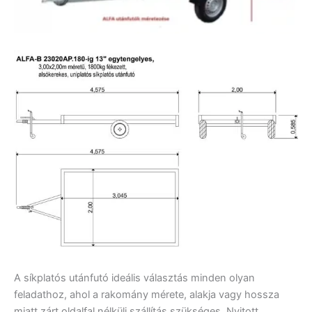
A síkplatós utánfutó ideális választás minden olyan
feladathoz, ahol a rakomány mérete, alakja vagy hossza
miatt zárt oldalfal nélküli szállítás szükséges. Nyitott