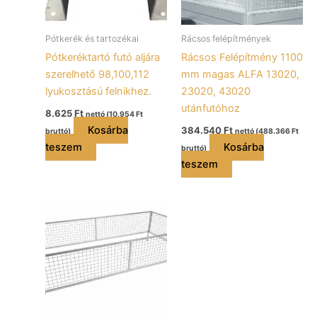
Pótkerék és tartozékai
Rácsos felépítmények
Pótkeréktartó futó aljára
Rácsos Felépítmény 1100
szerelhető 98,100,112
mm magas ALFA 13020,
lyukosztású felnikhez.
23020, 43020
utánfutóhoz
8.625
Ft
nettó (
10.954
Ft
Kosárba
384.540
Ft
bruttó)
nettó (
488.366
Ft
teszem
Kosárba
bruttó)
teszem