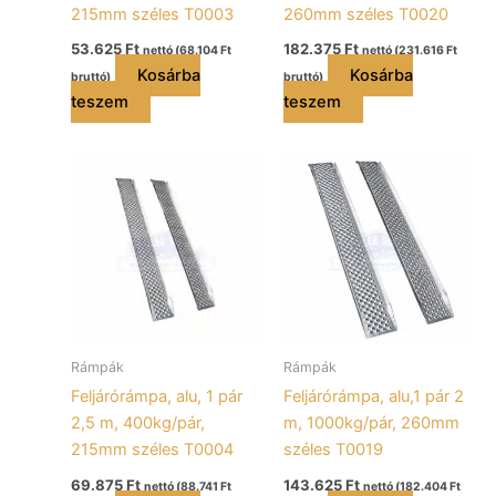
215mm széles T0003
260mm széles T0020
53.625
Ft
182.375
Ft
nettó (
68.104
Ft
nettó (
231.616
Ft
Kosárba
Kosárba
bruttó)
bruttó)
teszem
teszem
Rámpák
Rámpák
Feljárórámpa, alu, 1 pár
Feljárórámpa, alu,1 pár 2
2,5 m, 400kg/pár,
m, 1000kg/pár, 260mm
215mm széles T0004
széles T0019
69.875
Ft
143.625
Ft
nettó (
88.741
Ft
nettó (
182.404
Ft