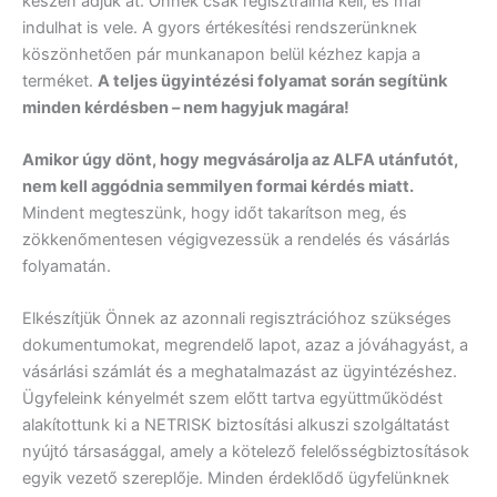
készen adjuk át. Önnek csak regisztrálnia kell, és már
indulhat is vele. A gyors értékesítési rendszerünknek
köszönhetően pár munkanapon belül kézhez kapja a
terméket.
A teljes ügyintézési folyamat során segítünk
minden kérdésben – nem hagyjuk magára!
Amikor úgy dönt, hogy megvásárolja az ALFA utánfutót,
nem kell aggódnia semmilyen formai kérdés miatt.
Mindent megteszünk, hogy időt takarítson meg, és
zökkenőmentesen végigvezessük a rendelés és vásárlás
folyamatán.
Elkészítjük Önnek az azonnali regisztrációhoz szükséges
dokumentumokat, megrendelő lapot, azaz a jóváhagyást, a
vásárlási számlát és a meghatalmazást az ügyintézéshez.
Ügyfeleink kényelmét szem előtt tartva együttműködést
alakítottunk ki a NETRISK biztosítási alkuszi szolgáltatást
nyújtó társasággal, amely a kötelező felelősségbiztosítások
egyik vezető szereplője. Minden érdeklődő ügyfelünknek