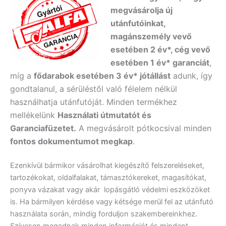
megvásárolja új
utánfutóinkat,
magánszemély vevő
esetében 2 év*, cég vevő
esetében 1 év* garanciát
,
míg a
fődarabok esetében 3 év* jótállást
adunk, így
gondtalanul, a sérüléstől való félelem nélkül
használhatja utánfutóját. Minden termékhez
mellékelünk
Használati útmutatót és
Garanciafüzetet.
A
megvásárolt pótkocsival minden
fontos dokumentumot megkap
.
Ezenkívül bármikor vásárolhat kiegészítő felszereléseket,
tartozékokat, oldalfalakat, támasztókereket, magasítókat,
ponyva vázakat vagy akár lopásgátló védelmi eszközöket
is. Ha bármilyen kérdése vagy kétsége merül fel az utánfutó
használata során, mindig forduljon szakembereinkhez.