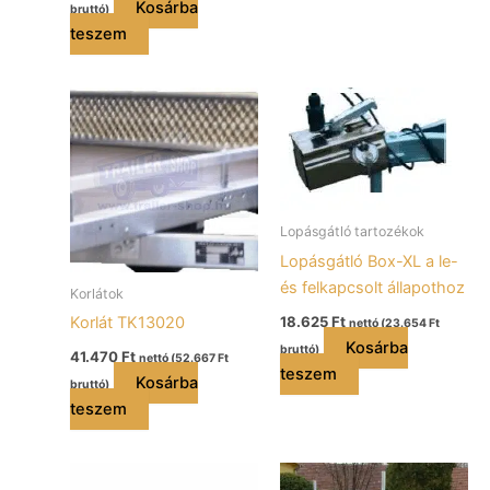
Kosárba
bruttó)
teszem
Lopásgátló tartozékok
Lopásgátló Box-XL a le-
és felkapcsolt állapothoz
Korlátok
Korlát TK13020
18.625
Ft
nettó (
23.654
Ft
Kosárba
bruttó)
41.470
Ft
nettó (
52.667
Ft
teszem
Kosárba
bruttó)
teszem