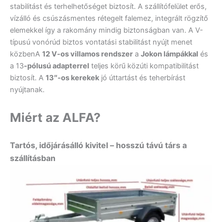
stabilitást és terhelhetőséget biztosít. A szállítófelület erős,
vízálló és csúszásmentes rétegelt falemez, integrált rögzítő
elemekkel így a rakomány mindig biztonságban van. A V-
típusú vonórúd biztos vontatási stabilitást nyújt menet
közbenA
12 V-os villamos rendszer
a
Jokon lámpákkal
és
a 13
-pólusú adapterrel
teljes körű közúti kompatibilitást
biztosít. A
13″-os kerekek
jó úttartást és teherbírást
nyújtanak.
Miért az ALFA?
Tartós, időjárásálló kivitel – hosszú távú társ a
szállításban