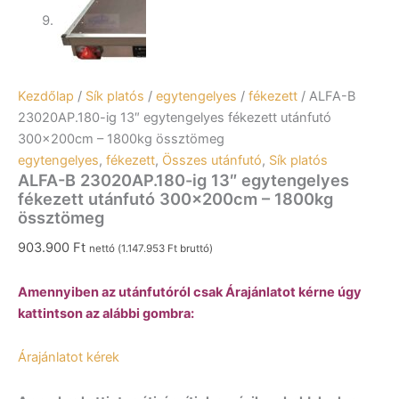
Kezdőlap
/
Sík platós
/
egytengelyes
/
fékezett
/ ALFA-B
23020AP.180-ig 13″ egytengelyes fékezett utánfutó
300x200cm – 1800kg össztömeg
egytengelyes
,
fékezett
,
Összes utánfutó
,
Sík platós
ALFA-B 23020AP.180-ig 13″ egytengelyes
fékezett utánfutó 300x200cm – 1800kg
össztömeg
903.900
Ft
nettó (
1.147.953
Ft
bruttó)
Amennyiben az utánfutóról csak Árajánlatot kérne úgy
kattintson az alábbi gombra:
Árajánlatot kérek