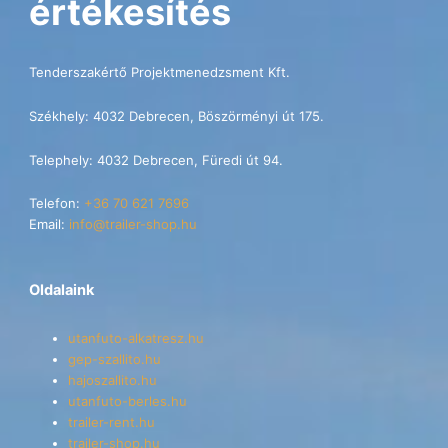
értékesítés
Tenderszakértő Projektmenedzsment Kft.
Székhely: 4032 Debrecen, Böszörményi út 175.
Telephely: 4032 Debrecen, Füredi út 94.
Telefon:
+36 70 621 7696
Email:
info@trailer-shop.hu
Oldalaink
utanfuto-alkatresz.hu
gep-szallito.hu
hajoszallito.hu
utanfuto-berles.hu
trailer-rent.hu
trailer-shop.hu