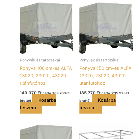
Ponyvák és tartozékai
Ponyvák és tartozékai
Ponyva 100 cm-es ALFA
Ponyva 150 cm-es ALFA
13020, 23020, 43020
13020, 23020, 43020
utánfutóhoz
utánfutóhoz
149.370
Ft
185.770
Ft
nettó (
189.700
Ft
nettó (
235.928
Ft
Kosárba
Kosárba
bruttó)
bruttó)
teszem
teszem