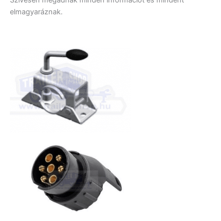
Szívesen megadnak minden információt és mindent
elmagyaráznak.