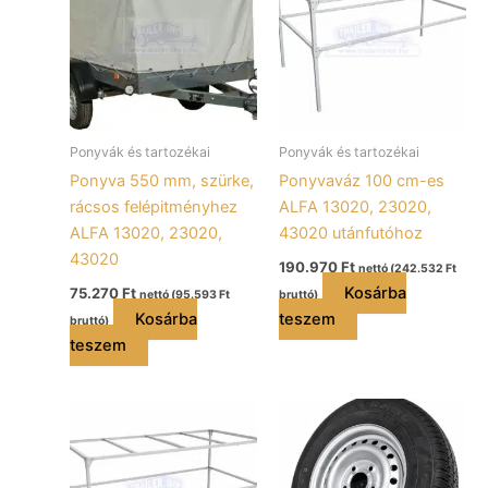
Ponyvák és tartozékai
Ponyvák és tartozékai
Ponyva 550 mm, szürke,
Ponyvaváz 100 cm-es
rácsos felépitményhez
ALFA 13020, 23020,
ALFA 13020, 23020,
43020 utánfutóhoz
43020
190.970
Ft
nettó (
242.532
Ft
Kosárba
75.270
Ft
nettó (
95.593
Ft
bruttó)
Kosárba
teszem
bruttó)
teszem