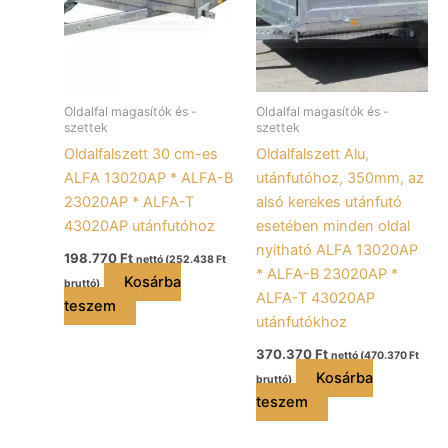
Oldalfal magasítók és -
Oldalfal magasítók és -
szettek
szettek
Oldalfalszett 30 cm-es
Oldalfalszett Alu,
ALFA 13020AP * ALFA-B
utánfutóhoz, 350mm, az
23020AP * ALFA-T
alsó kerekes utánfutó
43020AP utánfutóhoz
esetében minden oldal
nyitható ALFA 13020AP
198.770
Ft
nettó (
252.438
Ft
* ALFA-B 23020AP *
Kosárba
bruttó)
ALFA-T 43020AP
teszem
utánfutókhoz
370.370
Ft
nettó (
470.370
Ft
Kosárba
bruttó)
teszem