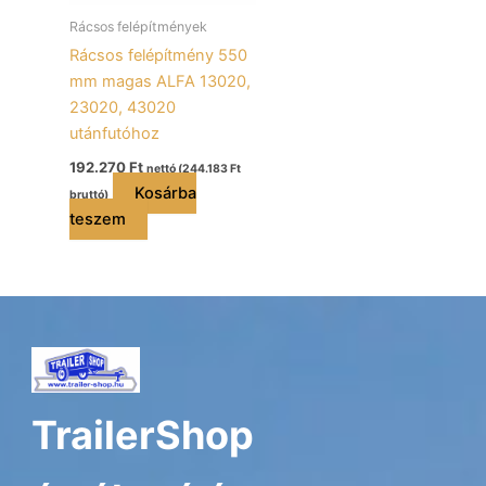
Rácsos felépítmények
Rácsos felépítmény 550
mm magas ALFA 13020,
23020, 43020
utánfutóhoz
192.270
Ft
nettó (
244.183
Ft
Kosárba
bruttó)
teszem
TrailerShop