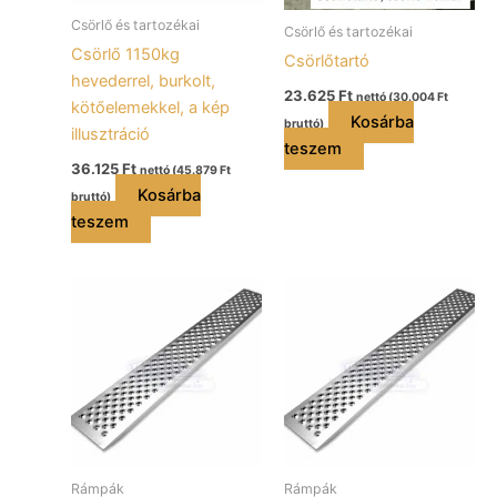
Csörlő és tartozékai
Csörlő és tartozékai
Csörlő 1150kg
Csörlőtartó
hevederrel, burkolt,
23.625
Ft
nettó (
30.004
Ft
kötőelemekkel, a kép
Kosárba
bruttó)
illusztráció
teszem
36.125
Ft
nettó (
45.879
Ft
Kosárba
bruttó)
teszem
Rámpák
Rámpák