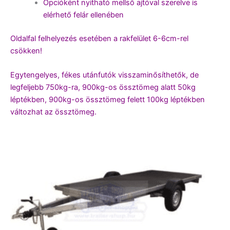
Opcióként nyitható mellső ajtóval szerelve is
elérhető felár ellenében
Oldalfal felhelyezés esetében a rakfelület 6-6cm-rel
csökken!
Egytengelyes, fékes utánfutók visszaminősíthetők, de
legfeljebb 750kg-ra, 900kg-os össztömeg alatt 50kg
léptékben, 900kg-os össztömeg felett 100kg léptékben
változhat az össztömeg.