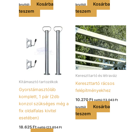
Kosárba
Kosárba
bruttó)
bruttó)
teszem
teszem
Kereszttartó és létraváz
Kitámasztó tartozékok
Kereszttartó rácsos
Gyorstámasztóláb
felépítményekhez
komplett, 1 pár (2db
10.270
Ft
nettó (
13.043
Ft
konzol szükséges még a
Kosárba
bruttó)
fix oldalfalas kivitel
teszem
esetében)
18.625
Ft
nettó (
23.654
Ft