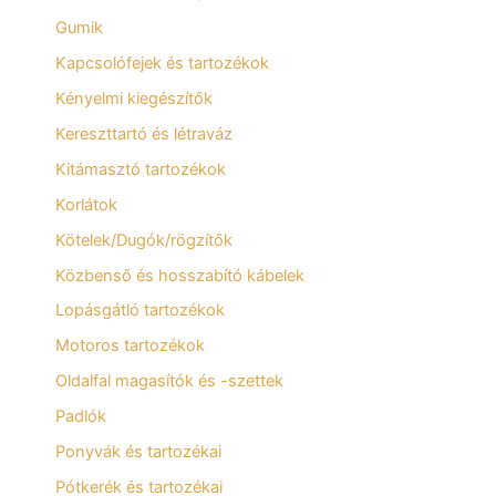
Gumik
Kapcsolófejek és tartozékok
Kényelmi kiegészítők
Kereszttartó és létraváz
Kitámasztó tartozékok
Korlátok
Kötelek/Dugók/rögzítők
Közbenső és hosszabító kábelek
Lopásgátló tartozékok
Motoros tartozékok
Oldalfal magasítók és -szettek
Padlók
Ponyvák és tartozékai
Pótkerék és tartozékai