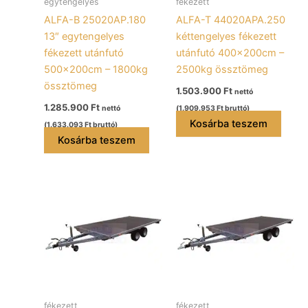
egytengelyes
fékezett
ALFA-B 25020AP.180
ALFA-T 44020APA.250
13″ egytengelyes
kéttengelyes fékezett
fékezett utánfutó
utánfutó 400x200cm –
500x200cm – 1800kg
2500kg össztömeg
össztömeg
1.503.900
Ft
nettó
1.285.900
Ft
nettó
(
1.909.953
Ft
bruttó)
Kosárba teszem
(
1.633.093
Ft
bruttó)
Kosárba teszem
fékezett
fékezett