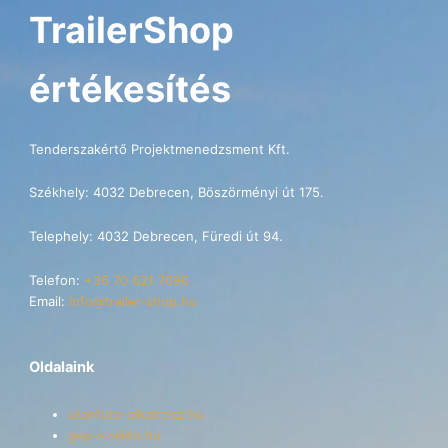
TrailerShop
értékesítés
Tenderszakértő Projektmenedzsment Kft.
Székhely: 4032 Debrecen, Böszörményi út 175.
Telephely: 4032 Debrecen, Füredi út 94.
Telefon:
+36 70 621 7696
Email:
info@trailer-shop.hu
Oldalaink
utanfuto-alkatresz.hu
gep-szallito.hu