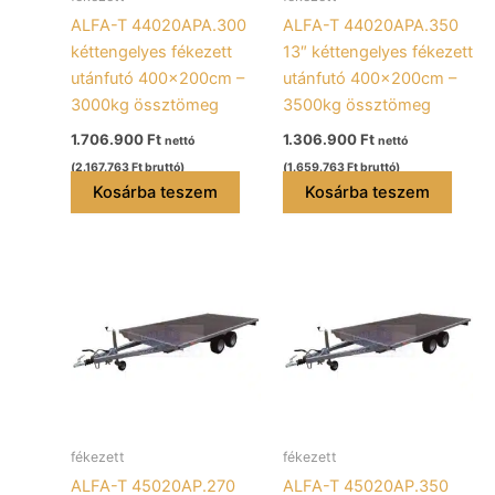
ALFA-T 44020APA.300
ALFA-T 44020APA.350
kéttengelyes fékezett
13″ kéttengelyes fékezett
utánfutó 400x200cm –
utánfutó 400x200cm –
3000kg össztömeg
3500kg össztömeg
1.706.900
Ft
1.306.900
Ft
nettó
nettó
(
2.167.763
Ft
bruttó)
(
1.659.763
Ft
bruttó)
Kosárba teszem
Kosárba teszem
fékezett
fékezett
ALFA-T 45020AP.270
ALFA-T 45020AP.350