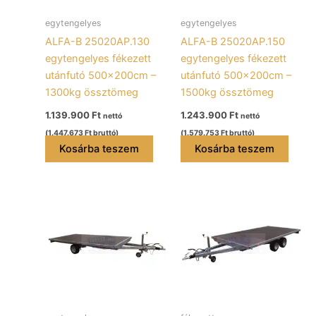
egytengelyes
egytengelyes
ALFA-B 25020AP.130
ALFA-B 25020AP.150
egytengelyes fékezett
egytengelyes fékezett
utánfutó 500x200cm –
utánfutó 500x200cm –
1300kg össztömeg
1500kg össztömeg
1.139.900
Ft
1.243.900
Ft
nettó
nettó
(
1.447.673
Ft
bruttó)
(
1.579.753
Ft
bruttó)
Kosárba teszem
Kosárba teszem