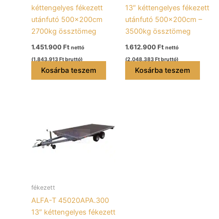
kéttengelyes fékezett
13″ kéttengelyes fékezett
utánfutó 500x200cm
utánfutó 500x200cm –
2700kg össztömeg
3500kg össztömeg
1.451.900
Ft
1.612.900
Ft
nettó
nettó
(
1.843.913
Ft
bruttó)
(
2.048.383
Ft
bruttó)
Kosárba teszem
Kosárba teszem
fékezett
ALFA-T 45020APA.300
13″ kéttengelyes fékezett