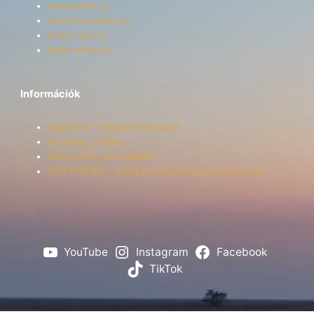
hajoszallito.hu
utanfuto-berles.hu
trailer-rent.hu
trailer-shop.hu
Információk
Segítünk! – Vásárlási útmutató
Garancia, Jótállás
SZÁLLÍTÁS – Információk
ÜGYINTÉZÉS – Műszaki vizsga és Kormányhivatal
YouTube
Instagram
Facebook
TikTok