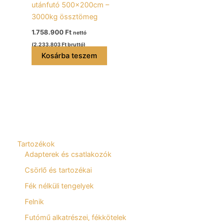
utánfutó 500x200cm –
3000kg össztömeg
1.758.900
Ft
nettó
(
2.233.803
Ft
bruttó)
Kosárba teszem
Tartozékok
Adapterek és csatlakozók
Csörlő és tartozékai
Fék nélküli tengelyek
Felnik
Futómű alkatrészei, fékkötelek