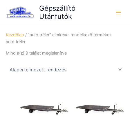
Skip
Gépszállító
to
Utánfutók
content
Kezdőlap
/ “autó tréler” címkével rendelkező termékek
autó tréler
Mind a(z) 9 találat megjelenítve