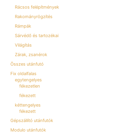
Rácsos felépítmények
Rakományrögzítés
Rámpák
Sárvédő és tartozékai
Világítás
Zárak, zsanérok
Összes utánfutó
Fix oldalfalas
egytengelyes
fékezetlen
fékezett
kéttengelyes
fékezett
Gépszállító utánfutók
Modulo utánfutók