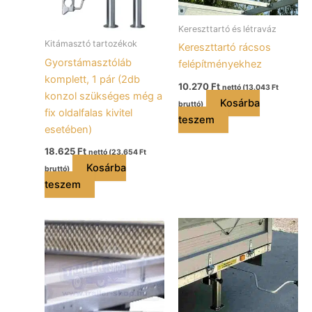
Kereszttartó és létraváz
Kitámasztó tartozékok
Kereszttartó rácsos
Gyorstámasztóláb
felépítményekhez
komplett, 1 pár (2db
10.270
Ft
nettó (
13.043
Ft
konzol szükséges még a
Kosárba
bruttó)
fix oldalfalas kivitel
teszem
esetében)
18.625
Ft
nettó (
23.654
Ft
Kosárba
bruttó)
teszem