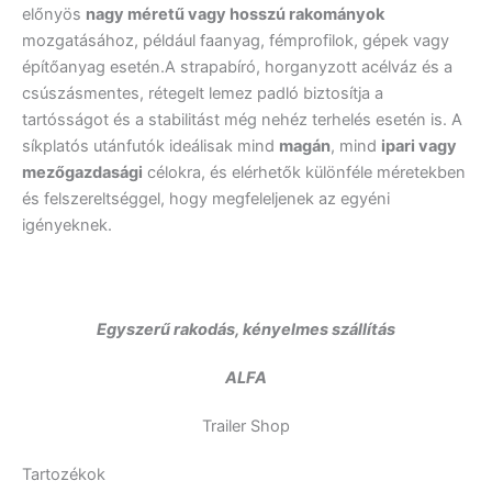
előnyös
nagy méretű vagy hosszú rakományok
mozgatásához, például faanyag, fémprofilok, gépek vagy
építőanyag esetén.A strapabíró, horganyzott acélváz és a
csúszásmentes, rétegelt lemez padló biztosítja a
tartósságot és a stabilitást még nehéz terhelés esetén is. A
síkplatós utánfutók ideálisak mind
magán
, mind
ipari vagy
mezőgazdasági
célokra, és elérhetők különféle méretekben
és felszereltséggel, hogy megfeleljenek az egyéni
igényeknek.
Egyszerű rakodás, kényelmes szállítás
ALFA
Trailer Shop
Tartozékok