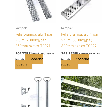
Rámpák
Rámpák
Feljárórámpa, alu, 1 pár
Feljárórámpa, alu, 1 pár
2,5 m, 2000kg/pár,
2,5 m, 3500kg/pár,
260mm széles T0021
300mm széles T0027
307.375
Ft
369.875
Ft
nettó (
390.366
Ft
nettó (
469.741
Ft
Kosárba
Kosárba
bruttó)
bruttó)
teszem
teszem