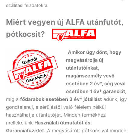
szállítási feladatokra.
Miért vegyen új ALFA utánfutót,
pótkocsit?
Amikor úgy dönt, hogy
megvásárolja új
utánfutóinkat,
magánszemély vevő
esetében 2 év*, cég vevő
esetében 1 év* garanciát
,
míg a
fődarabok esetében 3 év* jótállást
adunk, így
gondtalanul, a sérüléstől való félelem nélkül
használhatja utánfutóját. Minden termékhez
mellékelünk
Használati útmutatót és
Garanciafüzetet.
A
megvásárolt pótkocsival minden