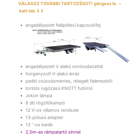
VÁLASSZ TOVÁBBI TARTOZÉKOT! görgess le –
katt ide ⇓⇓
engedélyezett felépítésű kapcsolófej
engedélyezett V alakú vonórudazattal
horganyzott V-alakú alváz
padló csúszásmentes, rétegelt falemezből
torziós rugózású KNOTT futómű
Jokon lámpa
8 db rögzítőkampó
12 V-os villamos rendszer
13-pólusú adapter
13 ”-os kerék
2,5m-es rámpatartó sínnel