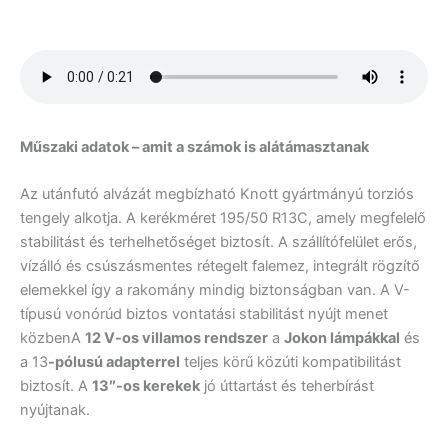
Műszaki adatok – amit a számok is alátámasztanak
Az utánfutó alvázát megbízható Knott gyártmányú torziós
tengely alkotja. A kerékméret 195/50 R13C, amely megfelelő
stabilitást és terhelhetőséget biztosít. A szállítófelület erős,
vízálló és csúszásmentes rétegelt falemez, integrált rögzítő
elemekkel így a rakomány mindig biztonságban van. A V-
típusú vonórúd biztos vontatási stabilitást nyújt menet
közbenA
12 V-os villamos rendszer
a
Jokon lámpákkal
és
a 13
-pólusú adapterrel
teljes körű közúti kompatibilitást
biztosít. A
13″-os kerekek
jó úttartást és teherbírást
nyújtanak.