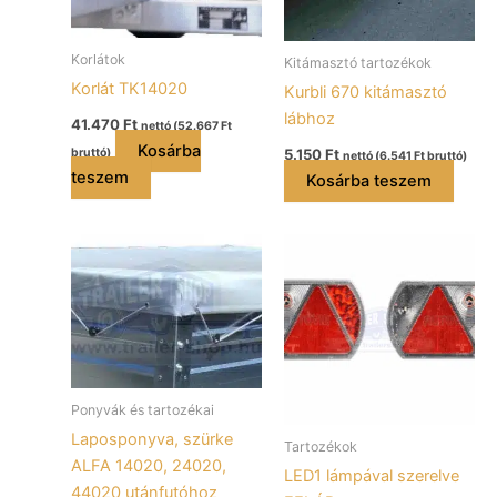
Korlátok
Kitámasztó tartozékok
Korlát TK14020
Kurbli 670 kitámasztó
lábhoz
41.470
Ft
nettó (
52.667
Ft
Kosárba
5.150
Ft
bruttó)
nettó (
6.541
Ft
bruttó)
teszem
Kosárba teszem
Ponyvák és tartozékai
Laposponyva, szürke
Tartozékok
ALFA 14020, 24020,
LED1 lámpával szerelve
44020 utánfutóhoz