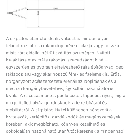
A síkplatós utánfutó ideális választás minden olyan
feladathoz, ahol a rakomány mérete, alakja vagy hossza
miatt zárt oldalfal nélküli szállítás szükséges. Nyitott
kialakítása maximális rakodási szabadságot kínál –
egyszerűen és gyorsan elhelyezhető rajta építőanyag, gép,
raklapos áru vagy akár hosszú fém- és faelemek is. Erős,
horganyzott acélszerkezete ellenáll az időjárásnak és a
mechanikai igénybevételnek, így kültéri használatra is
kiváló. A csúszásmentes padló biztos tapadást nyújt, míg a
megerősített alváz gondoskodik a teherbírásról és
stabilitásról. A síkplatós kivitel különösen népszerű a
kivitelezők, kertépítők, gazdálkodók és magánszemélyek
körében, akik megbízható, könnyen kezelhető és
sokoldalúan használható utánfutót keresnek a mindennapi