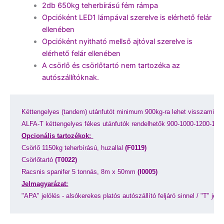
2db 650kg teherbírású fém rámpa
Opcióként LED1 lámpával szerelve is elérhető felár
ellenében
Opcióként nyitható mellső ajtóval szerelve is
elérhető felár ellenében
A csörlő és csörlőtartó nem tartozéka az
autószállítóknak.
Kéttengelyes (tandem) utánfutót minimum 900kg-ra lehet visszaminős
ALFA-T kéttengelyes fékes utánfutók rendelhetők 900-1000-1200-13
Opcionális tartozékok:
Csörlő 1150kg teherbírású, huzallal 
(F0119)
Csörlőtartó 
(T0022)
Racsnis spanifer 5 tonnás, 8m x 50mm 
(I0005)
Jelmagyarázat:
"APA" jelölés - alsókerekes platós autószállító feljáró sinnel / "T" jelöl