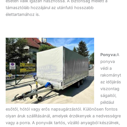
esetén válik igazán hasznossá. A biztonság mellett a
támasztóláb hozzájárul az utánfutó hosszabb
élettartamához is.
Ponyva:
A
ponyva
védi a
rakományt
az időjárás
viszontag
ságaitól,
például
esőtől, hótól vagy erős napsugárzástól. Különösen fontos
olyan áruk szállításánál, amelyek érzékenyek a nedvességre
vagy a porra. A ponyvák tartós, vízálló anyagból készülnek,