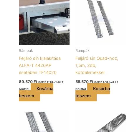
Rámpák
Rámpák
Feljáró sín kialakítása
Feljáró sín Quad-hoz,
ALFA-T 4420AP
1,5m, 2db,
esetében TF14020
kötőelemekkel
89.570
Ft
55.570
Ft
nettó (
113.754
Ft
nettó (
70.574
Ft
Kosárba
Kosárba
bruttó)
bruttó)
teszem
teszem