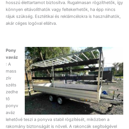
hosszú élettartamot biztosítva. Rugalmasan rögzíthetők, így
könnyen eltávolíthatók vagy feltekerhetők, ha épp nincs
rájuk szükség. Esztétikai és reklámcélokra is használhatók,
akár céges logóval ellátva.
Pony
vaváz
: A
mass
zív
széts
zedhe
tő
ponyv
aváz
lehetővé teszi a ponyva stabil rögzítését, miközben a
rakomány biztonságát is növeli. A rakoncák segítségével