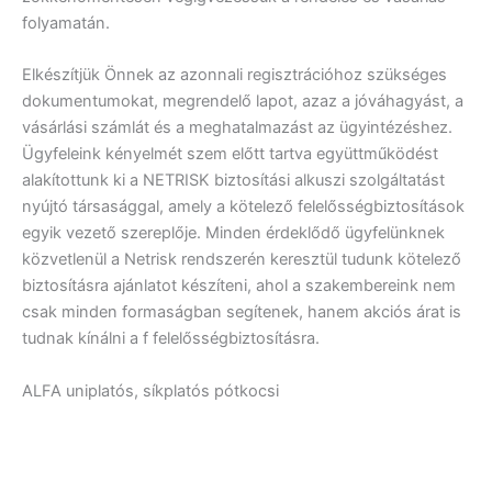
folyamatán.
Elkészítjük Önnek az azonnali regisztrációhoz szükséges
dokumentumokat, megrendelő lapot, azaz a jóváhagyást, a
vásárlási számlát és a meghatalmazást az ügyintézéshez.
Ügyfeleink kényelmét szem előtt tartva együttműködést
alakítottunk ki a NETRISK biztosítási alkuszi szolgáltatást
nyújtó társasággal, amely a kötelező felelősségbiztosítások
egyik vezető szereplője. Minden érdeklődő ügyfelünknek
közvetlenül a Netrisk rendszerén keresztül tudunk kötelező
biztosításra ajánlatot készíteni, ahol a szakembereink nem
csak minden formaságban segítenek, hanem akciós árat is
tudnak kínálni a f felelősségbiztosításra.
ALFA uniplatós, síkplatós pótkocsi