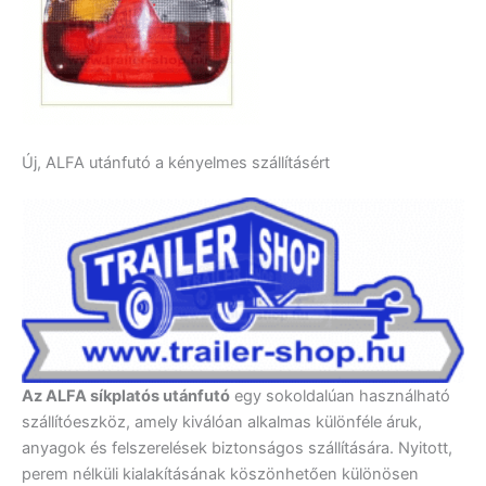
Új, ALFA utánfutó a kényelmes szállításért
Az ALFA síkplatós utánfutó
egy sokoldalúan használható
szállítóeszköz, amely kiválóan alkalmas különféle áruk,
anyagok és felszerelések biztonságos szállítására. Nyitott,
perem nélküli kialakításának köszönhetően különösen