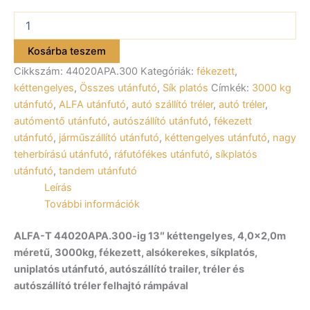
ALFA-
T
44020APA.300
Kosárba teszem
kéttengelyes
Cikkszám:
44020APA.300
Kategóriák:
fékezett
,
fékezett
utánfutó
kéttengelyes
,
Összes utánfutó
,
Sík platós
Címkék:
3000 kg
400x200cm
utánfutó
,
ALFA utánfutó
,
autó szállító tréler
,
autó tréler
,
–
autómentő utánfutó
,
autószállító utánfutó
,
fékezett
3000kg
utánfutó
,
járműszállító utánfutó
,
kéttengelyes utánfutó
,
nagy
össztömeg
teherbírású utánfutó
,
ráfutófékes utánfutó
,
síkplatós
mennyiség
utánfutó
,
tandem utánfutó
Leírás
További információk
ALFA-T 44020APA.300-ig 13″ kéttengelyes, 4,0×2,0m
méretű, 3000kg, fékezett, alsókerekes, síkplatós,
uniplatós utánfutó, autószállító trailer, tréler és
autószállító tréler felhajtó rámpával