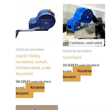
Csörlő és tartozékai
Csörlő és tartozékai
Csörlő 1150kg
Csörlőtartó
hevederrel, burkolt,
23.625
Ft
nettó (
30.004
Ft
kötőelemekkel, a kép
Kosárba
bruttó)
illusztráció
teszem
36.125
Ft
nettó (
45.879
Ft
Kosárba
bruttó)
teszem