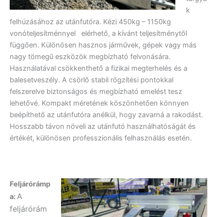
k
felhúzásához az utánfutóra. Kézi 450kg – 1150kg
vonóteljesítménnyel elérhető, a kívánt teljesítménytől
függően. Különösen hasznos járművek, gépek vagy más
nagy tömegű eszközök megbízható felvonására.
Használatával csökkenthető a fizikai megterhelés és a
balesetveszély. A csörlő stabil rögzítési pontokkal
felszerelve biztonságos és megbízható emelést tesz
lehetővé. Kompakt méretének köszönhetően könnyen
beépíthető az utánfutóra anélkül, hogy zavarná a rakodást.
Hosszabb távon növeli az utánfutó használhatóságát és
értékét, különösen professzionális felhasználás esetén.
Feljárórámp
A
a:
feljárórám