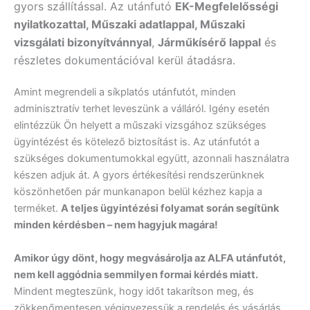
gyors szállítással. Az utánfutó
EK-Megfelelősségi
nyilatkozattal, Műszaki adatlappal, Műszaki
vizsgálati bizonyítvánnyal
,
Járműkísérő lappal
és
részletes dokumentációval kerül átadásra.
Amint megrendeli a síkplatós utánfutót, minden
adminisztratív terhet leveszünk a válláról. Igény esetén
elintézzük Ön helyett a műszaki vizsgához szükséges
ügyintézést és kötelező biztosítást is. Az utánfutót a
szükséges dokumentumokkal együtt, azonnali használatra
készen adjuk át. A gyors értékesítési rendszerünknek
köszönhetően pár munkanapon belül kézhez kapja a
terméket.
A teljes ügyintézési folyamat során segítünk
minden kérdésben – nem hagyjuk magára!
Amikor úgy dönt, hogy megvásárolja az ALFA utánfutót,
nem kell aggódnia semmilyen formai kérdés miatt.
Mindent megteszünk, hogy időt takarítson meg, és
zökkenőmentesen végigvezessük a rendelés és vásárlás