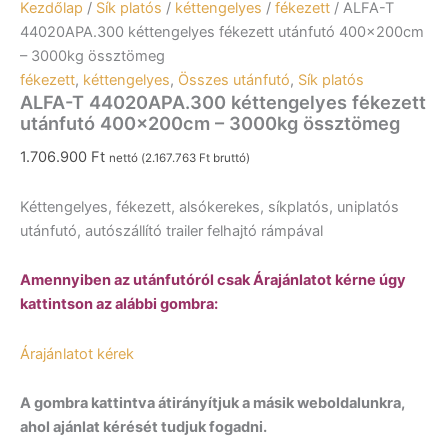
Kezdőlap
/
Sík platós
/
kéttengelyes
/
fékezett
/ ALFA-T
44020APA.300 kéttengelyes fékezett utánfutó 400x200cm
– 3000kg össztömeg
fékezett
,
kéttengelyes
,
Összes utánfutó
,
Sík platós
ALFA-T 44020APA.300 kéttengelyes fékezett
utánfutó 400x200cm – 3000kg össztömeg
1.706.900
Ft
nettó (
2.167.763
Ft
bruttó)
Kéttengelyes, fékezett, alsókerekes, síkplatós, uniplatós
utánfutó, autószállító trailer felhajtó rámpával
Amennyiben az utánfutóról csak Árajánlatot kérne úgy
kattintson az alábbi gombra:
Árajánlatot kérek
A gombra kattintva átirányítjuk a másik weboldalunkra,
ahol ajánlat kérését tudjuk fogadni.