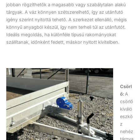
jobban rögzíthetők a magasabb vagy szabálytalan alakú
tárgyak. A váz könnyen szétszerelhető, így az utánfutó
igény szerint nyitottá tehető. A szerkezet ellenálló, mégis
könnyű anyagból készül, így nem terheli túl az utánfutót.
Ideális megoldás, ha különféle típusú rakományokat
szállítanak, időnként fedett, máskor nyitott kivitelben.
Csörl
ő:
A
csörlő
kiváló
eszkö
z
nehéz
tárgya