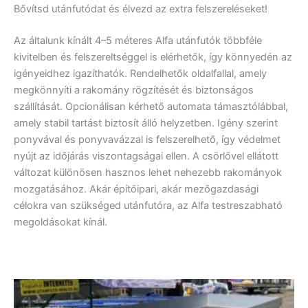
Bővítsd utánfutódat és élvezd az extra felszereléseket!
Az általunk kínált 4–5 méteres Alfa utánfutók többféle
kivitelben és felszereltséggel is elérhetők, így könnyedén az
igényeidhez igazíthatók. Rendelhetők oldalfallal, amely
megkönnyíti a rakomány rögzítését és biztonságos
szállítását. Opcionálisan kérhető automata támasztólábbal,
amely stabil tartást biztosít álló helyzetben. Igény szerint
ponyvával és ponyvavázzal is felszerelhető, így védelmet
nyújt az időjárás viszontagságai ellen. A csörlővel ellátott
változat különösen hasznos lehet nehezebb rakományok
mozgatásához. Akár építőipari, akár mezőgazdasági
célokra van szükséged utánfutóra, az Alfa testreszabható
megoldásokat kínál.