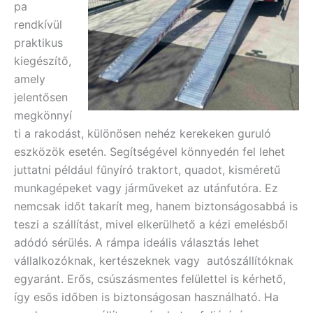
pa
rendkívül
praktikus
kiegészítő,
amely
jelentősen
megkönnyí
ti a rakodást, különösen nehéz kerekeken guruló
eszközök esetén. Segítségével könnyedén fel lehet
juttatni például fűnyíró traktort, quadot, kisméretű
munkagépeket vagy járműveket az utánfutóra. Ez
nemcsak időt takarít meg, hanem biztonságosabbá is
teszi a szállítást, mivel elkerülhető a kézi emelésből
adódó sérülés. A rámpa ideális választás lehet
vállalkozóknak, kertészeknek vagy autószállítóknak
egyaránt. Erős, csúszásmentes felülettel is kérhető,
így esős időben is biztonságosan használható. Ha