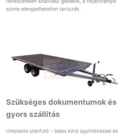
rendszeresen szállítasz gépeket, a feljárórámpa
szinte elengedhetetlen tartozék.
Szükséges dokumentumok és
gyors szállítás
Uniplatós utánfutó – teljes körű ügyintézéssel és