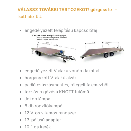
VÁLASSZ TOVÁBBI TARTOZÉKOT! görgess le –
katt ide ⇓⇓
engedélyezett felépítésű kapcsolófej
engedélyezett V alakú vonórudazattal
horganyzott V-alakú alváz
padló csúszásmentes, rétegelt falemezből
torziós rugózású KNOTT futómű
Jokon lámpa
8 db rögzítőkampó
12 V-os villamos rendszer
13-pólusú adapter
10 ”-os kerék