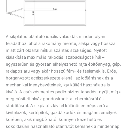
A síkplatós utánfutó ideális választás minden olyan
feladathoz, ahol a rakomány mérete, alakja vagy hossza
miatt zárt oldalfal nélküli szállítás szükséges. Nyitott
kialakítása maximális rakodási szabadságot kínál –
egyszerűen és gyorsan elhelyezhető rajta építőanyag, gép,
raklapos áru vagy akár hosszú fém- és faelemek is. Erős,
horganyzott acélszerkezete ellenáll az időjárásnak és a
mechanikai igénybevételnek, így kültéri használatra is
kiváló. A csúszásmentes padló biztos tapadást nyújt, míg a
megerősített alváz gondoskodik a teherbírásról és
stabilitásról. A síkplatós kivitel különösen népszerű a
kivitelezők, kertépítők, gazdálkodók és magánszemélyek
körében, akik megbízható, könnyen kezelhető és
sokoldalúan használható utánfutót keresnek a mindennapi