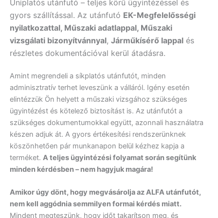
Uniplatós utánfutó – teljes körű ügyintézéssel és
gyors szállítással. Az utánfutó
EK-Megfelelősségi
nyilatkozattal, Műszaki adatlappal, Műszaki
vizsgálati bizonyítvánnyal
,
Járműkísérő lappal
és
részletes dokumentációval kerül átadásra.
Amint megrendeli a síkplatós utánfutót, minden
adminisztratív terhet leveszünk a válláról. Igény esetén
elintézzük Ön helyett a műszaki vizsgához szükséges
ügyintézést és kötelező biztosítást is. Az utánfutót a
szükséges dokumentumokkal együtt, azonnali használatra
készen adjuk át. A gyors értékesítési rendszerünknek
köszönhetően pár munkanapon belül kézhez kapja a
terméket.
A teljes ügyintézési folyamat során segítünk
minden kérdésben – nem hagyjuk magára!
Amikor úgy dönt, hogy megvásárolja az ALFA utánfutót,
nem kell aggódnia semmilyen formai kérdés miatt.
Mindent megteszünk, hogy időt takarítson meg, és