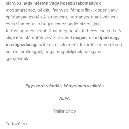
előnyös
nagy méretű vagy hosszú rakományok
mozgatásához, például faanyag, fémprofilok, gépek vagy
építőanyag esetén.A strapabíró, horganyzott acélváz és a
csúszásmentes, rétegelt lemez padló biztosítja a
tartósságot és a stabilitást még nehéz terhelés esetén is. A
síkplatós utánfutók ideálisak mind
magán
, mind
ipari vagy
mezőgazdasági
célokra, és elérhetők különféle méretekben
és felszereltséggel, hogy megfeleljenek az egyéni
igényeknek.
Egyszerű rakodás, kényelmes szállítás
ALFA
Trailer Shop
Tartozékok