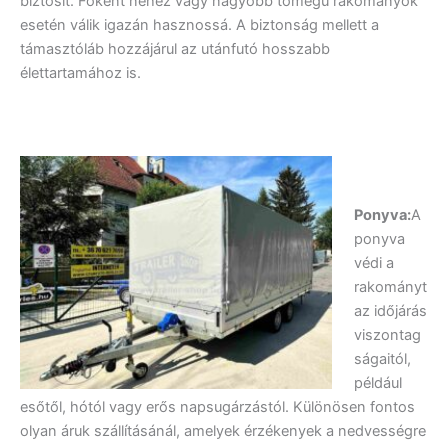
biztosít. Főként nehéz vagy nagyobb tömegű rakományok
esetén válik igazán hasznossá. A biztonság mellett a
támasztóláb hozzájárul az utánfutó hosszabb
élettartamához is.
Ponyva:
A
ponyva
védi a
rakományt
az időjárás
viszontag
ságaitól,
például
esőtől, hótól vagy erős napsugárzástól. Különösen fontos
olyan áruk szállításánál, amelyek érzékenyek a nedvességre