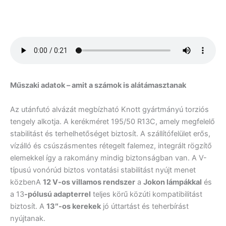
Műszaki adatok – amit a számok is alátámasztanak
Az utánfutó alvázát megbízható Knott gyártmányú torziós
tengely alkotja. A kerékméret 195/50 R13C, amely megfelelő
stabilitást és terhelhetőséget biztosít. A szállítófelület erős,
vízálló és csúszásmentes rétegelt falemez, integrált rögzítő
elemekkel így a rakomány mindig biztonságban van. A V-
típusú vonórúd biztos vontatási stabilitást nyújt menet
közbenA
12 V-os villamos rendszer
a
Jokon lámpákkal
és
a 13
-pólusú adapterrel
teljes körű közúti kompatibilitást
biztosít. A
13″-os kerekek
jó úttartást és teherbírást
nyújtanak.