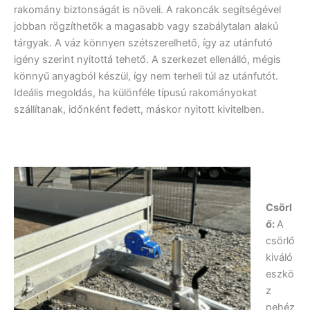
rakomány biztonságát is növeli. A rakoncák segítségével
jobban rögzíthetők a magasabb vagy szabálytalan alakú
tárgyak. A váz könnyen szétszerelhető, így az utánfutó
igény szerint nyitottá tehető. A szerkezet ellenálló, mégis
könnyű anyagból készül, így nem terheli túl az utánfutót.
Ideális megoldás, ha különféle típusú rakományokat
szállítanak, időnként fedett, máskor nyitott kivitelben.
Csörl
ő:
A
csörlő
kiváló
eszkö
z
nehéz