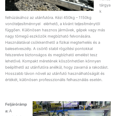
tárgya
k
felhúzásához az utánfutóra. Kézi 450kg – 1150kg
vonóteljesítménnyel elérhető, a kívánt teljesítménytől
függően. Különösen hasznos járművek, gépek vagy más
nagy tömegű eszközök megbízható felvonására.
Használatával csökkenthető a fizikai megterhelés és a
balesetveszély. A csörlő stabil rögzítési pontokkal
felszerelve biztonságos és megbízható emelést tesz
lehetővé. Kompakt méretének köszönhetően könnyen
beépíthető az utánfutóra anélkül, hogy zavarná a rakodást.
Hosszabb távon növeli az utánfutó használhatóságát és
értékét, különösen professzionális felhasználás esetén.
Feljárórámp
A
a: