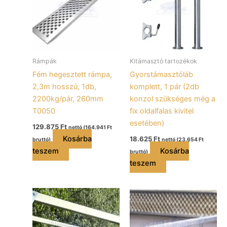
Rámpák
Kitámasztó tartozékok
Fém hegesztett rámpa,
Gyorstámasztóláb
2,3m hosszú, 1db,
komplett, 1 pár (2db
2200kg/pár, 260mm
konzol szükséges még a
T0050
fix oldalfalas kivitel
esetében)
129.875
Ft
nettó (
164.941
Ft
Kosárba
18.625
Ft
bruttó)
nettó (
23.654
Ft
teszem
Kosárba
bruttó)
teszem