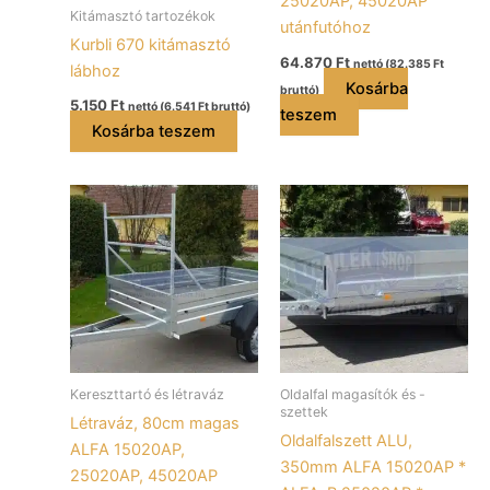
25020AP, 45020AP
Kitámasztó tartozékok
utánfutóhoz
Kurbli 670 kitámasztó
64.870
Ft
nettó (
82.385
Ft
lábhoz
Kosárba
bruttó)
5.150
Ft
nettó (
6.541
Ft
bruttó)
teszem
Kosárba teszem
Kereszttartó és létraváz
Oldalfal magasítók és -
szettek
Létraváz, 80cm magas
Oldalfalszett ALU,
ALFA 15020AP,
350mm ALFA 15020AP *
25020AP, 45020AP