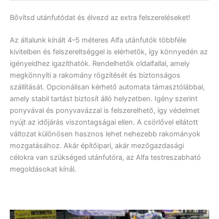
Bővítsd utánfutódat és élvezd az extra felszereléseket!
Az általunk kínált 4–5 méteres Alfa utánfutók többféle
kivitelben és felszereltséggel is elérhetők, így könnyedén az
igényeidhez igazíthatók. Rendelhetők oldalfallal, amely
megkönnyíti a rakomány rögzítését és biztonságos
szállítását. Opcionálisan kérhető automata támasztólábbal,
amely stabil tartást biztosít álló helyzetben. Igény szerint
ponyvával és ponyvavázzal is felszerelhető, így védelmet
nyújt az időjárás viszontagságai ellen. A csörlővel ellátott
változat különösen hasznos lehet nehezebb rakományok
mozgatásához. Akár építőipari, akár mezőgazdasági
célokra van szükséged utánfutóra, az Alfa testreszabható
megoldásokat kínál.