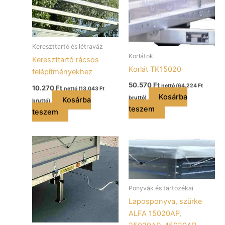
Kereszttartó és létraváz
Korlátok
Kereszttartó rácsos
Korlát TK15020
felépítményekhez
50.570
Ft
nettó (
64.224
Ft
10.270
Ft
nettó (
13.043
Ft
Kosárba
bruttó)
Kosárba
bruttó)
teszem
teszem
Ponyvák és tartozékai
Laposponyva, szürke
ALFA 15020AP,