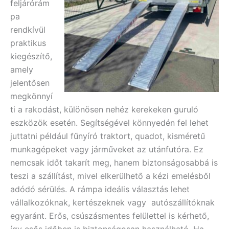
feljárórám
pa
rendkívül
praktikus
kiegészítő,
amely
jelentősen
megkönnyí
ti a rakodást, különösen nehéz kerekeken guruló
eszközök esetén. Segítségével könnyedén fel lehet
juttatni például fűnyíró traktort, quadot, kisméretű
munkagépeket vagy járműveket az utánfutóra. Ez
nemcsak időt takarít meg, hanem biztonságosabbá is
teszi a szállítást, mivel elkerülhető a kézi emelésből
adódó sérülés. A rámpa ideális választás lehet
vállalkozóknak, kertészeknek vagy autószállítóknak
egyaránt. Erős, csúszásmentes felülettel is kérhető,
így esős időben is biztonságosan használható. Ha