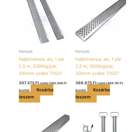
Rámpák
Rámpák
Feljárórámpa, alu, 1 pár
Feljárórámpa, alu, 1 pár
2,5 m, 2000kg/pár,
2,5 m, 3500kg/pár,
260mm széles T0021
300mm széles T0027
307.375
Ft
369.875
Ft
nettó (
390.366
Ft
nettó (
469.741
Ft
Kosárba
Kosárba
bruttó)
bruttó)
teszem
teszem