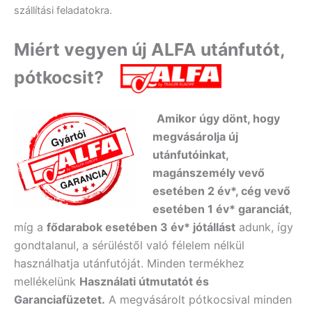
szállítási feladatokra.
Miért vegyen új ALFA utánfutót,
pótkocsit?
Amikor úgy dönt, hogy
megvásárolja új
utánfutóinkat,
magánszemély vevő
esetében 2 év*, cég vevő
esetében 1 év* garanciát
,
míg a
fődarabok esetében 3 év* jótállást
adunk, így
gondtalanul, a sérüléstől való félelem nélkül
használhatja utánfutóját. Minden termékhez
mellékelünk
Használati útmutatót és
Garanciafüzetet.
A
megvásárolt pótkocsival minden