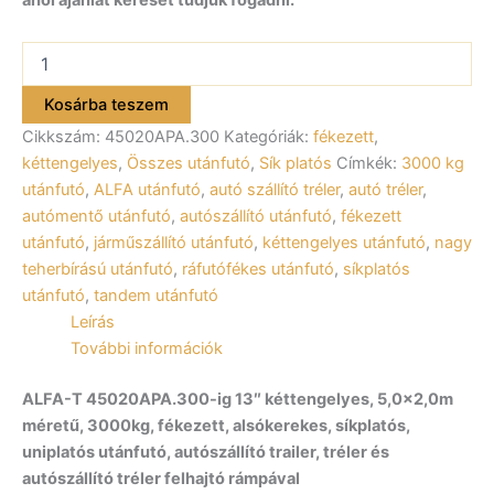
ahol ajánlat kérését tudjuk fogadni.
ALFA-
T
45020APA.300
Kosárba teszem
13″
Cikkszám:
45020APA.300
Kategóriák:
fékezett
,
kéttengelyes
fékezett
kéttengelyes
,
Összes utánfutó
,
Sík platós
Címkék:
3000 kg
utánfutó
utánfutó
,
ALFA utánfutó
,
autó szállító tréler
,
autó tréler
,
500x200cm
autómentő utánfutó
,
autószállító utánfutó
,
fékezett
–
utánfutó
,
járműszállító utánfutó
,
kéttengelyes utánfutó
,
nagy
3000kg
teherbírású utánfutó
,
ráfutófékes utánfutó
,
síkplatós
össztömeg
mennyiség
utánfutó
,
tandem utánfutó
Leírás
További információk
ALFA-T 45020APA.300-ig 13″ kéttengelyes, 5,0×2,0m
méretű, 3000kg, fékezett, alsókerekes, síkplatós,
uniplatós utánfutó, autószállító trailer, tréler és
autószállító tréler felhajtó rámpával