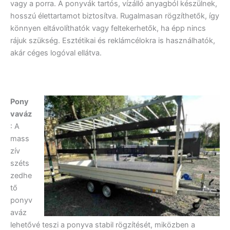
vagy a porra. A ponyvák tartós, vízálló anyagból készülnek,
hosszú élettartamot biztosítva. Rugalmasan rögzíthetők, így
könnyen eltávolíthatók vagy feltekerhetők, ha épp nincs
rájuk szükség. Esztétikai és reklámcélokra is használhatók,
akár céges logóval ellátva.
Pony
vaváz
: A
mass
zív
széts
zedhe
tő
ponyv
aváz
lehetővé teszi a ponyva stabil rögzítését, miközben a