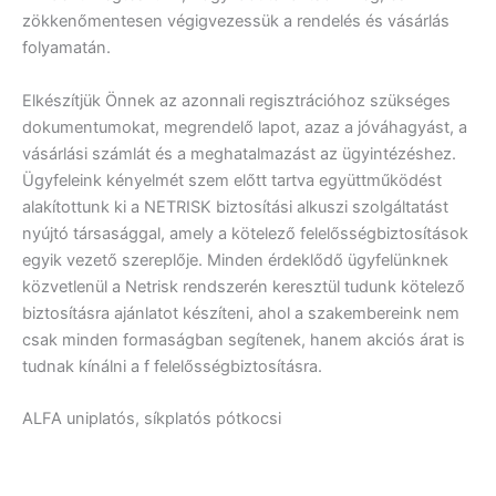
zökkenőmentesen végigvezessük a rendelés és vásárlás
folyamatán.
Elkészítjük Önnek az azonnali regisztrációhoz szükséges
dokumentumokat, megrendelő lapot, azaz a jóváhagyást, a
vásárlási számlát és a meghatalmazást az ügyintézéshez.
Ügyfeleink kényelmét szem előtt tartva együttműködést
alakítottunk ki a NETRISK biztosítási alkuszi szolgáltatást
nyújtó társasággal, amely a kötelező felelősségbiztosítások
egyik vezető szereplője. Minden érdeklődő ügyfelünknek
közvetlenül a Netrisk rendszerén keresztül tudunk kötelező
biztosításra ajánlatot készíteni, ahol a szakembereink nem
csak minden formaságban segítenek, hanem akciós árat is
tudnak kínálni a f felelősségbiztosításra.
ALFA uniplatós, síkplatós pótkocsi