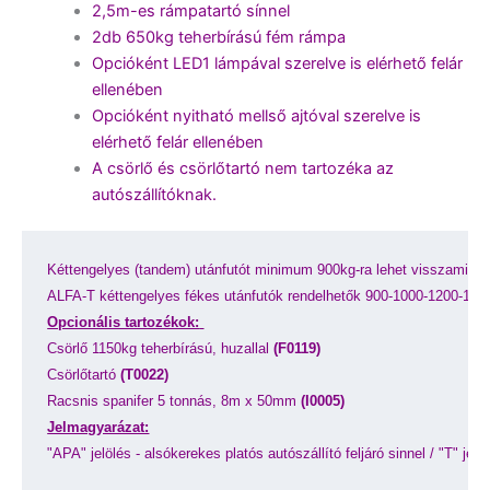
2,5m-es rámpatartó sínnel
2db 650kg teherbírású fém rámpa
Opcióként LED1 lámpával szerelve is elérhető felár
ellenében
Opcióként nyitható mellső ajtóval szerelve is
elérhető felár ellenében
A csörlő és csörlőtartó nem tartozéka az
autószállítóknak.
Kéttengelyes (tandem) utánfutót minimum 900kg-ra lehet visszaminős
ALFA-T kéttengelyes fékes utánfutók rendelhetők 900-1000-1200-13
Opcionális tartozékok:
Csörlő 1150kg teherbírású, huzallal 
(F0119)
Csörlőtartó 
(T0022)
Racsnis spanifer 5 tonnás, 8m x 50mm 
(I0005)
Jelmagyarázat:
"APA" jelölés - alsókerekes platós autószállító feljáró sinnel / "T" jelöl