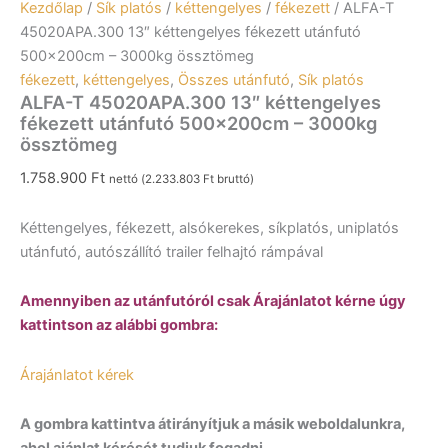
Kezdőlap
/
Sík platós
/
kéttengelyes
/
fékezett
/ ALFA-T
45020APA.300 13″ kéttengelyes fékezett utánfutó
500x200cm – 3000kg össztömeg
fékezett
,
kéttengelyes
,
Összes utánfutó
,
Sík platós
ALFA-T 45020APA.300 13″ kéttengelyes
fékezett utánfutó 500x200cm – 3000kg
össztömeg
1.758.900
Ft
nettó (
2.233.803
Ft
bruttó)
Kéttengelyes, fékezett, alsókerekes, síkplatós, uniplatós
utánfutó, autószállító trailer felhajtó rámpával
Amennyiben az utánfutóról csak Árajánlatot kérne úgy
kattintson az alábbi gombra:
Árajánlatot kérek
A gombra kattintva átirányítjuk a másik weboldalunkra,