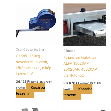
Csörlő és tartozékai
Rámpák
Csörlő 1150kg
Feljáró sín kialakítás
hevederrel, burkolt,
ALFA 15020AP,
kötőelemekkel, a kép
25020AP, 45020AP
illusztráció
utánfutóhoz
36.125
Ft
nettó (
45.879
Ft
98.670
Ft
nettó (
125.311
Ft
Kosárba
bruttó)
Kosárba
bruttó)
teszem
teszem