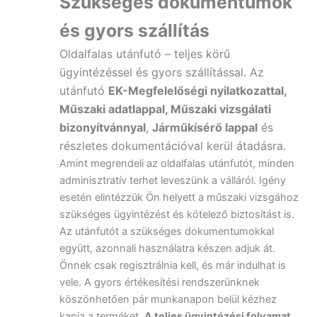
Szükséges dokumentumok
és gyors szállítás
Oldalfalas utánfutó – teljes körű
ügyintézéssel és gyors szállítással. Az
utánfutó
EK-Megfelelőségi nyilatkozattal,
Műszaki adatlappal, Műszaki vizsgálati
bizonyítvánnyal
,
Járműkísérő lappal
és
részletes dokumentációval kerül átadásra.
Amint megrendeli az oldalfalas utánfutót, minden
adminisztratív terhet leveszünk a válláról. Igény
esetén elintézzük Ön helyett a műszaki vizsgához
szükséges ügyintézést és kötelező biztosítást is.
Az utánfutót a szükséges dokumentumokkal
együtt, azonnali használatra készen adjuk át.
Önnek csak regisztrálnia kell, és már indulhat is
vele. A gyors értékesítési rendszerünknek
köszönhetően pár munkanapon belül kézhez
kapja a terméket.
A teljes ügyintézési folyamat