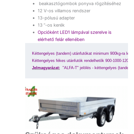
beakasztógombok ponyva rögzítéséhez
12 V-os villamos rendszer
13-pólusú adapter
13 ”-os kerék
Opcióként LED1 lámpával szerelve is
elérhető felár ellenében
Kéttengelyes (tandem) utánfutókat minimum 900kg-ra lehet
Kéttengelyes fékes utánfutók rendelhetők 900-1000-1200
Jelmagyarázat:
"ALFA-T" jelölés - kéttengelyes (tandem)