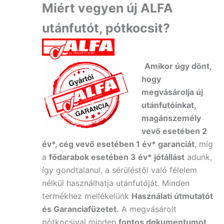
Miért vegyen új ALFA
utánfutót, pótkocsit?
Amikor úgy dönt,
hogy
megvásárolja új
utánfutóinkat,
magánszemély
vevő esetében 2
év*, cég vevő esetében 1 év* garanciát
, míg
a
fődarabok esetében 3 év* jótállást
adunk,
így gondtalanul, a sérüléstől való félelem
nélkül használhatja utánfutóját. Minden
termékhez mellékelünk
Használati útmutatót
és Garanciafüzetet.
A
megvásárolt
pótkocsival minden
fontos dokumentumot