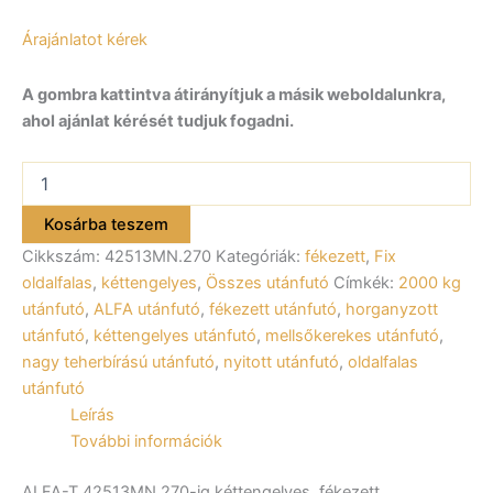
Árajánlatot kérek
A gombra kattintva átirányítjuk a másik weboldalunkra,
ahol ajánlat kérését tudjuk fogadni.
ALFA-
T
42513MN.270
Kosárba teszem
kéttengelyes
Cikkszám:
42513MN.270
Kategóriák:
fékezett
,
Fix
fékezett
utánfutó
oldalfalas
,
kéttengelyes
,
Összes utánfutó
Címkék:
2000 kg
244x125cm
utánfutó
,
ALFA utánfutó
,
fékezett utánfutó
,
horganyzott
–
utánfutó
,
kéttengelyes utánfutó
,
mellsőkerekes utánfutó
,
2700kg
nagy teherbírású utánfutó
,
nyitott utánfutó
,
oldalfalas
össztömeg
utánfutó
mennyiség
Leírás
További információk
ALFA-T 42513MN.270-ig kéttengelyes, fékezett,