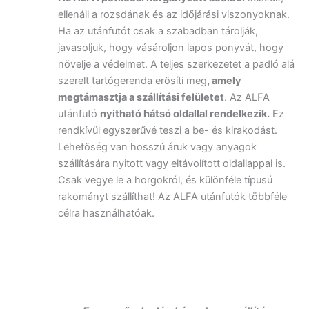
ellenáll a rozsdának és az időjárási viszonyoknak.
Ha az utánfutót csak a szabadban tárolják,
javasoljuk, hogy vásároljon lapos ponyvát, hogy
növelje a védelmet. A teljes szerkezetet a padló alá
szerelt tartógerenda erősíti meg
, amely
megtámasztja a szállítási felületet
. Az ALFA
utánfutó
nyitható hátsó oldallal rendelkezik.
Ez
rendkívül egyszerűvé teszi a be- és kirakodást.
Lehetőség van hosszú áruk vagy anyagok
szállítására nyitott vagy eltávolított oldallappal is.
Csak vegye le a horgokról, és különféle típusú
rakományt szállíthat! Az ALFA utánfutók többféle
célra használhatóak.