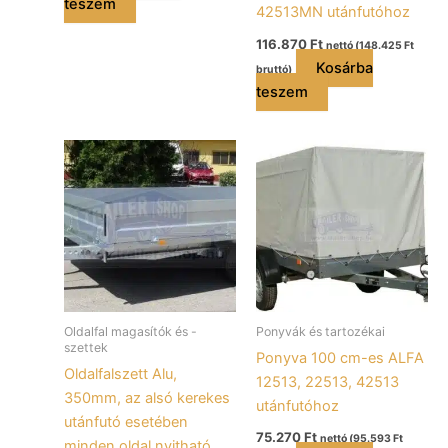
teszem
42513MN utánfutóhoz
116.870
Ft
nettó (
148.425
Ft
Kosárba
bruttó)
teszem
Oldalfal magasítók és -
Ponyvák és tartozékai
szettek
Ponyva 100 cm-es ALFA
Oldalfalszett Alu,
12513, 22513, 42513
350mm, az alsó kerekes
utánfutóhoz
utánfutó esetében
75.270
Ft
nettó (
95.593
Ft
minden oldal nyitható