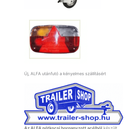
Új, ALFA utánfutó a kényelmes szállításért
Az ALFA pótkocsi horganyzott acélból
készült,