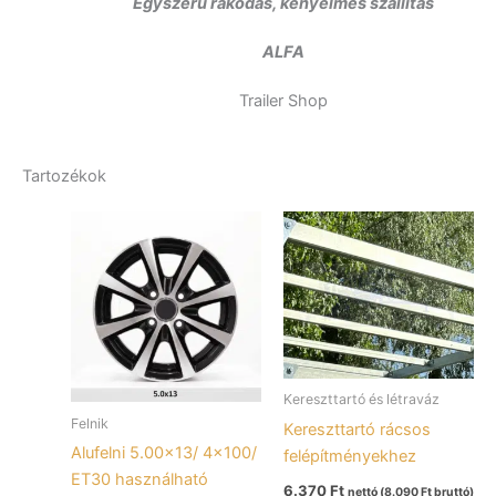
Egyszerű rakodás, kényelmes szállítás
ALFA
Trailer Shop
Tartozékok
Kereszttartó és létraváz
Felnik
Kereszttartó rácsos
Alufelni 5.00×13/ 4×100/
felépítményekhez
ET30 használható
6.370
Ft
nettó (
8.090
Ft
bruttó)