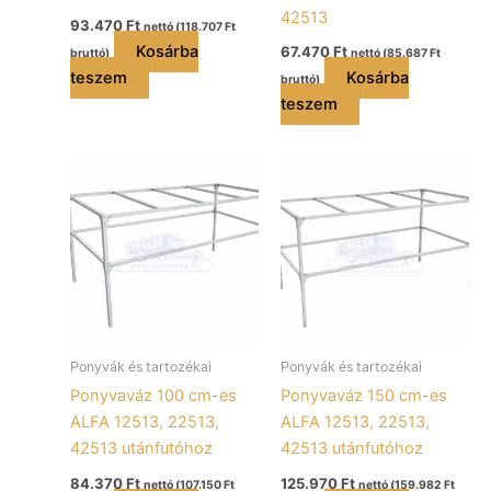
42513
93.470
Ft
nettó (
118.707
Ft
Kosárba
67.470
Ft
bruttó)
nettó (
85.687
Ft
teszem
Kosárba
bruttó)
teszem
Ponyvák és tartozékai
Ponyvák és tartozékai
Ponyvaváz 100 cm-es
Ponyvaváz 150 cm-es
ALFA 12513, 22513,
ALFA 12513, 22513,
42513 utánfutóhoz
42513 utánfutóhoz
84.370
Ft
125.970
Ft
nettó (
107.150
Ft
nettó (
159.982
Ft