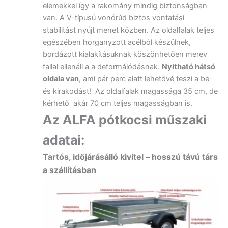
elemekkel így a rakomány mindig biztonságban
van. A V-típusú vonórúd biztos vontatási
stabilitást nyújt menet közben. Az oldalfalak teljes
egészében horganyzott acélból készülnek,
bordázott kialakításuknak köszönhetően merev
fallal ellenáll a a deformálódásnak.
Nyitható hátsó
oldala van
, ami pár perc alatt lehetővé teszi a be-
és kirakodást! Az oldalfalak magassága 35 cm, de
kérhető akár 70 cm teljes magasságban is.
Az ALFA pótkocsi műszaki
adatai:
Tartós, időjárásálló kivitel – hosszú távú társ
a szállításban