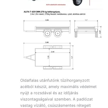
Oldalfalas utánfutónk tűzihorganyzott
acélból készül, amely maximális védelmet
nyújt a rozsdával
és az időjárás
viszontagságaival szemben. A padlózat
vastag vízálló, csúszásm
entes rétegelt