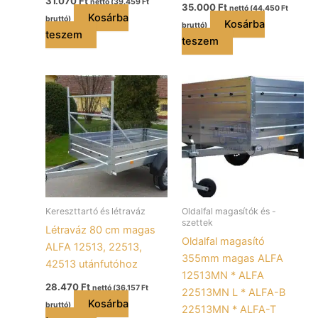
31.070
Ft
nettó (
39.459
Ft
35.000
Ft
nettó (
44.450
Ft
Kosárba
bruttó)
Kosárba
bruttó)
teszem
teszem
Kereszttartó és létraváz
Oldalfal magasítók és -
szettek
Létraváz 80 cm magas
Oldalfal magasító
ALFA 12513, 22513,
355mm magas ALFA
42513 utánfutóhoz
12513MN * ALFA
28.470
Ft
nettó (
36.157
Ft
22513MN L * ALFA-B
Kosárba
bruttó)
22513MN * ALFA-T