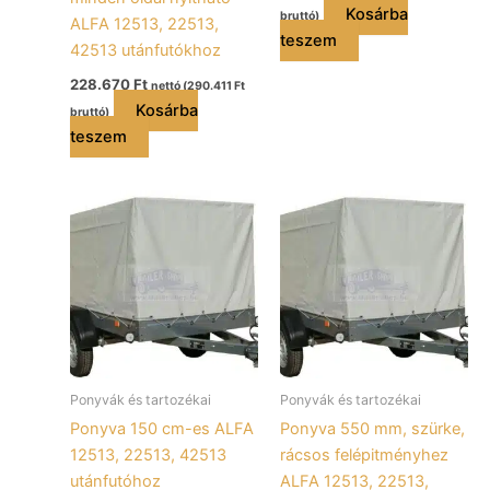
Kosárba
bruttó)
ALFA 12513, 22513,
teszem
42513 utánfutókhoz
228.670
Ft
nettó (
290.411
Ft
Kosárba
bruttó)
teszem
Ponyvák és tartozékai
Ponyvák és tartozékai
Ponyva 150 cm-es ALFA
Ponyva 550 mm, szürke,
12513, 22513, 42513
rácsos felépitményhez
utánfutóhoz
ALFA 12513, 22513,