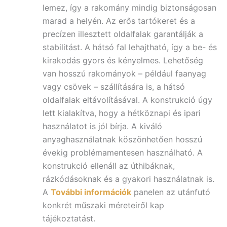
lemez, így a rakomány mindig biztonságosan
marad a helyén. Az erős tartókeret és a
precízen illes
ztett oldalfalak garantálják a
stabilitást. A
hátsó fal lehajtható, így a be- és
kirakodás gyors és kényelmes. Lehetőség
van hosszú rakományok – például faany
ag
vagy csövek – szállítására is, a hátsó
oldalfalak eltávolításával. A konstrukció úgy
lett kialakítva, hogy a hétköznapi és ipari
használatot is jól bírja. A kiváló
anyaghasználatnak köszönhetően hosszú
évekig problémamentesen használható. A
konstrukció ellenáll az úthibáknak,
rázkódásoknak és a gyakori használatnak is.
A
További információk
panelen az utánfutó
konkrét műszaki méreteiről kap
tájékoztatást.