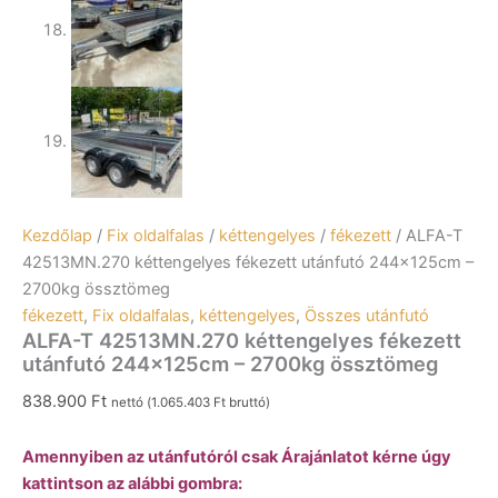
Kezdőlap
/
Fix oldalfalas
/
kéttengelyes
/
fékezett
/ ALFA-T
42513MN.270 kéttengelyes fékezett utánfutó 244x125cm –
2700kg össztömeg
fékezett
,
Fix oldalfalas
,
kéttengelyes
,
Összes utánfutó
ALFA-T 42513MN.270 kéttengelyes fékezett
utánfutó 244x125cm – 2700kg össztömeg
838.900
Ft
nettó (
1.065.403
Ft
bruttó)
Amennyiben az utánfutóról csak Árajánlatot kérne úgy
kattintson az alábbi gombra: