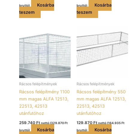
Kosárba
Kosárba
bruttó)
bruttó)
teszem
teszem
Rácsos felépítmények
Rácsos felépítmények
Rácsos felépítmény 1100
Rácsos felépítmény 550
mm magas ALFA 12513,
mm magas ALFA 12513,
22513, 42513
22513, 42513
utánfutóhoz
utánfutóhoz
259.740
Ft
129.870
Ft
nettó (
329.870
Ft
nettó (
164.935
Ft
Kosárba
Kosárba
bruttó)
bruttó)