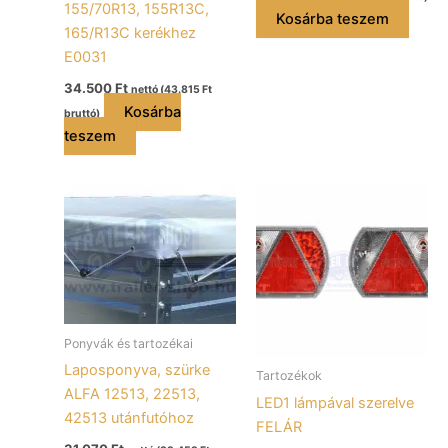
155/70R13, 155R13C,
Kosárba teszem
165/R13C kerékhez
E0031
34.500
Ft
nettó (
43.815
Ft
Kosárba
bruttó)
teszem
Ponyvák és tartozékai
Laposponyva, szürke
Tartozékok
ALFA 12513, 22513,
LED1 lámpával szerelve
42513 utánfutóhoz
FELÁR