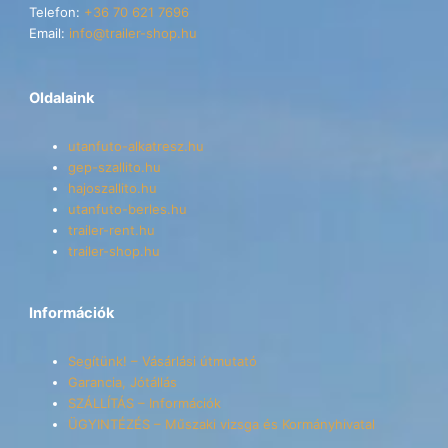
Telefon:
+36 70 621 7696
Email:
info@trailer-shop.hu
Oldalaink
utanfuto-alkatresz.hu
gep-szallito.hu
hajoszallito.hu
utanfuto-berles.hu
trailer-rent.hu
trailer-shop.hu
Információk
Segítünk! – Vásárlási útmutató
Garancia, Jótállás
SZÁLLÍTÁS – Információk
ÜGYINTÉZÉS – Műszaki vizsga és Kormányhivatal