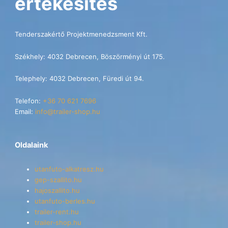
értékesítés
Tenderszakértő Projektmenedzsment Kft.
Székhely: 4032 Debrecen, Böszörményi út 175.
Telephely: 4032 Debrecen, Füredi út 94.
Telefon:
+36 70 621 7696
Email:
info@trailer-shop.hu
Oldalaink
utanfuto-alkatresz.hu
gep-szallito.hu
hajoszallito.hu
utanfuto-berles.hu
trailer-rent.hu
trailer-shop.hu