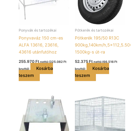
Ponyvák és tartozékai
Pótkerék és tartozékai
Ponyvaváz 150 cm-es
Pótkerék 195/50 R13C
ALFA 13616, 23616,
900kg,140km/h,5×112,5.50
43616 utánfutóhoz
1500kg-s út-ra
255.970
Ft
52.375
Ft
nettó (
325.082
Ft
nettó (
66.516
Ft
Kosárba
Kosárba
bruttó)
bruttó)
teszem
teszem