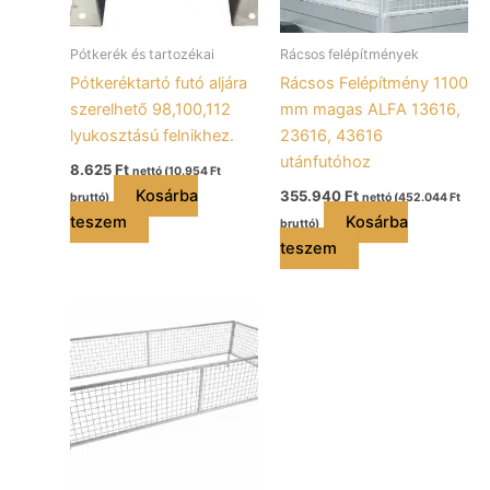
Pótkerék és tartozékai
Rácsos felépítmények
Pótkeréktartó futó aljára
Rácsos Felépítmény 1100
szerelhető 98,100,112
mm magas ALFA 13616,
lyukosztású felnikhez.
23616, 43616
utánfutóhoz
8.625
Ft
nettó (
10.954
Ft
Kosárba
355.940
Ft
bruttó)
nettó (
452.044
Ft
teszem
Kosárba
bruttó)
teszem