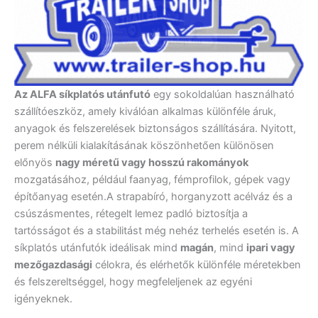
Az ALFA síkplatós utánfutó
egy sokoldalúan használható
szállítóeszköz, amely kiválóan alkalmas különféle áruk,
anyagok és felszerelések biztonságos szállítására. Nyitott,
perem nélküli kialakításának köszönhetően különösen
előnyös
nagy méretű vagy hosszú rakományok
mozgatásához, például faanyag, fémprofilok, gépek vagy
építőanyag esetén.A strapabíró, horganyzott acélváz és a
csúszásmentes, rétegelt lemez padló biztosítja a
tartósságot és a stabilitást még nehéz terhelés esetén is. A
síkplatós utánfutók ideálisak mind
magán
, mind
ipari vagy
mezőgazdasági
célokra, és elérhetők különféle méretekben
és felszereltséggel, hogy megfeleljenek az egyéni
igényeknek.