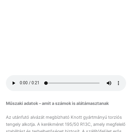
Műszaki adatok – amit a számok is alátámasztanak
Az utánfutó alvázát megbízható Knott gyártmányú torziós
tengely alkotja. A kerékméret 195/50 R13C, amely megfelelő
stabilitást és terhelhetőséget biztosít. A szállítófelület erős,