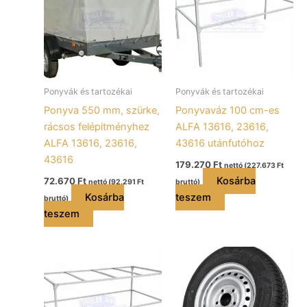
Ponyvák és tartozékai
Ponyvák és tartozékai
Ponyva 550 mm, szürke,
Ponyvaváz 100 cm-es
rácsos felépitményhez
ALFA 13616, 23616,
ALFA 13616, 23616,
43616 utánfutóhoz
43616
179.270
Ft
nettó (
227.673
Ft
Kosárba
72.670
Ft
nettó (
92.291
Ft
bruttó)
Kosárba
teszem
bruttó)
teszem