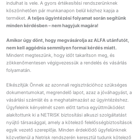
indulhat is vele. A gyors értékesítési rendszerünknek
köszönhetően pár munkanapon belül kézhez kapja a
terméket.
A teljes ügyintézési folyamat során segítünk
minden kérdésben – nem hagyjuk magára!
Amikor úgy dönt, hogy megvásárolja az ALFA utánfutót,
nem kell aggódnia semmilyen formai kérdés miatt.
Mindent megteszünk, hogy időt takarítson meg, és
zökkenőmentesen végigvezessük a rendelés és vásárlás
folyamatán.
Elkészítjük Önnek az azonnali regisztrációhoz szükséges
dokumentumokat, megrendelő lapot, azaz a jóváhagyást, a
vásárlási számlát és a meghatalmazást az ügyintézéshez.
Ügyfeleink kényelmét szem előtt tartva együttműködést
alakítottunk ki a NETRISK biztosítási alkuszi szolgáltatást
nyújtó társasággal, amely a kötelező felelősségbiztosítások
egyik vezető szereplője. Minden érdeklődő ügyfelünknek
közvetlenül a Netrisk rendszerén keresztül tudunk kötelező