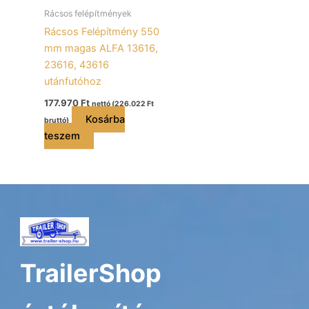
Rácsos felépítmények
Rácsos Felépítmény 550
mm magas ALFA 13616,
23616, 43616
utánfutóhoz
177.970
Ft
nettó (
226.022
Ft
Kosárba
bruttó)
teszem
TrailerShop