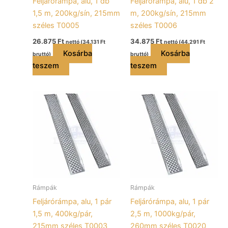
Feljárórámpa, alu, 1 db
Feljárórámpa, alu, 1 db 2
1,5 m, 200kg/sín, 215mm
m, 200kg/sín, 215mm
széles T0005
széles T0006
26.875
Ft
34.875
Ft
nettó (
34.131
Ft
nettó (
44.291
Ft
Kosárba
Kosárba
bruttó)
bruttó)
teszem
teszem
Rámpák
Rámpák
Feljárórámpa, alu, 1 pár
Feljárórámpa, alu, 1 pár
1,5 m, 400kg/pár,
2,5 m, 1000kg/pár,
215mm széles T0003
260mm széles T0020