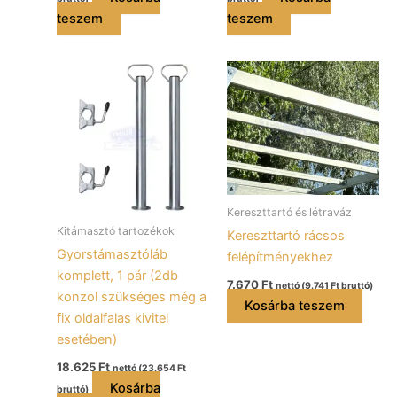
teszem
teszem
Kereszttartó és létraváz
Kitámasztó tartozékok
Kereszttartó rácsos
Gyorstámasztóláb
felépítményekhez
komplett, 1 pár (2db
7.670
Ft
nettó (
9.741
Ft
bruttó)
konzol szükséges még a
Kosárba teszem
fix oldalfalas kivitel
esetében)
18.625
Ft
nettó (
23.654
Ft
Kosárba
bruttó)