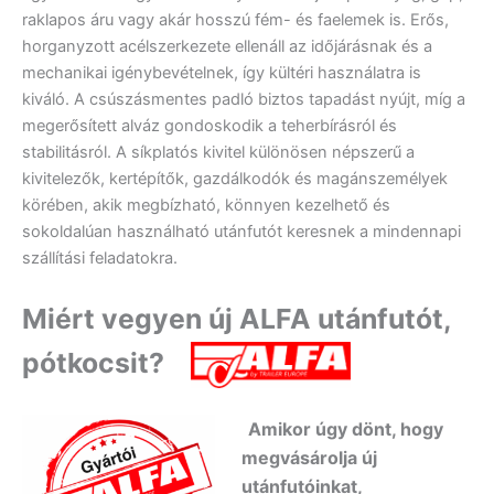
raklapos áru vagy akár hosszú fém- és faelemek is. Erős,
horganyzott acélszerkezete ellenáll az időjárásnak és a
mechanikai igénybevételnek, így kültéri használatra is
kiváló. A csúszásmentes padló biztos tapadást nyújt, míg a
megerősített alváz gondoskodik a teherbírásról és
stabilitásról. A síkplatós kivitel különösen népszerű a
kivitelezők, kertépítők, gazdálkodók és magánszemélyek
körében, akik megbízható, könnyen kezelhető és
sokoldalúan használható utánfutót keresnek a mindennapi
szállítási feladatokra.
Miért vegyen új ALFA utánfutót,
pótkocsit?
Amikor úgy dönt, hogy
megvásárolja új
utánfutóinkat,