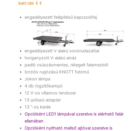
katt ide ⇓⇓
engedélyezett felépítésű kapcsolófej
engedélyezett V alakú vonórudazattal
horganyzott V-alakú alváz
padló csúszásmentes, rétegelt falemezből
torziós rugózású KNOTT futómű
Jokon lámpa
4 db rögzítőkampó
12 V-os villamos rendszer
13-pólusú adapter
13 ”-os kerék
Opcióként LED1 lámpával szerelve is elérhető felár
ellenében
Opcióként nyitható mellső ajtóval szerelve is