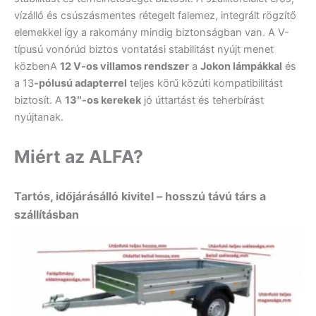
vízálló és csúszásmentes rétegelt falemez, integrált rögzítő
elemekkel így a rakomány mindig biztonságban van. A V-
típusú vonórúd biztos vontatási stabilitást nyújt menet
közbenA
12 V-os villamos rendszer
a
Jokon lámpákkal
és
a 13
-pólusú adapterrel
teljes körű közúti kompatibilitást
biztosít. A
13″-os kerekek
jó úttartást és teherbírást
nyújtanak.
Miért az ALFA?
Tartós, időjárásálló kivitel – hosszú távú társ a
szállításban