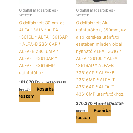
Oldalfal magasítók és -
Oldalfal magasítók és -
szettek
szettek
Oldalfalszett 30 cm-es
Oldalfalszett Alu,
ALFA 13616 * ALFA
utánfutóhoz, 350mm, az
13616L * ALFA 13616AP
alsó kerekes utánfutó
* ALFA-B 23616AP *
esetében minden oldal
ALFA-B 23616MP *
nyitható ALFA 13616 *
ALFA-T 43616AP *
ALFA 13616L * ALFA
ALFA-T 43616MP
13616AP * ALFA-B
utánfutóhoz
23616AP * ALFA-B
23616MP * ALFA-T
181.870
Ft
nettó (
230.975
Ft
43616AP * ALFA-T
Kosárba
bruttó)
43616MP utánfutókhoz
teszem
370.370
Ft
nettó (
470.370
Ft
Kosárba
bruttó)
teszem