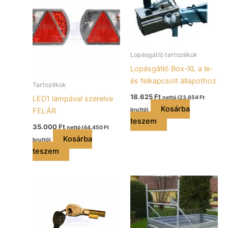
Lopásgátló tartozékok
Lopásgátló Box-XL a le-
és felkapcsolt állapothoz
Tartozékok
18.625
Ft
LED1 lámpával szerelve
nettó (
23.654
Ft
Kosárba
FELÁR
bruttó)
teszem
35.000
Ft
nettó (
44.450
Ft
Kosárba
bruttó)
teszem