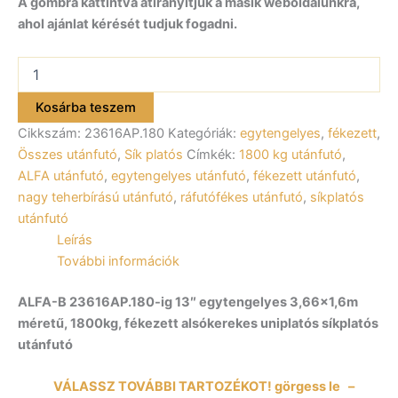
A gombra kattintva átirányítjuk a másik weboldalunkra,
ahol ajánlat kérését tudjuk fogadni.
ALFA-
B
23616AP.180-
Kosárba teszem
ig
Cikkszám:
23616AP.180
Kategóriák:
egytengelyes
,
fékezett
,
13″
egytengelyes
Összes utánfutó
,
Sík platós
Címkék:
1800 kg utánfutó
,
fékezett
ALFA utánfutó
,
egytengelyes utánfutó
,
fékezett utánfutó
,
utánfutó
nagy teherbírású utánfutó
,
ráfutófékes utánfutó
,
síkplatós
366x160cm
utánfutó
–
Leírás
1800kg
össztömeg
További információk
mennyiség
ALFA-B 23616AP.180-ig 13″ egytengelyes 3,66×1,6m
méretű, 1800kg, fékezett alsókerekes uniplatós síkplatós
utánfutó
VÁLASSZ TOVÁBBI TARTOZÉKOT! görgess le –