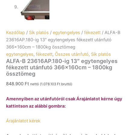
Kezdőlap
/
Sík platós
/
egytengelyes
/
fékezett
/ ALFA-B
23616AP.180-ig 13″ egytengelyes fékezett utánfutó
366x160cm – 1800kg össztömeg
egytengelyes
,
fékezett
,
Összes utánfutó
,
Sík platós
ALFA-B 23616AP.180-ig 13″ egytengelyes
fékezett utánfutó 366x160cm – 1800kg
össztömeg
848.900
Ft
nettó (
1.078.103
Ft
bruttó)
Amennyiben az utánfutóról csak Árajánlatot kérne úgy
kattintson az alábbi gombra:
Árajánlatot kérek