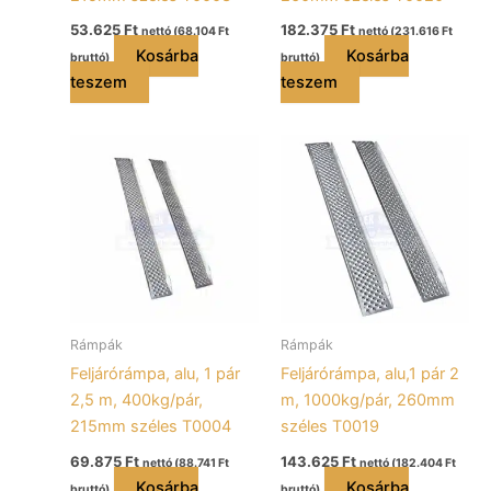
53.625
Ft
182.375
Ft
nettó (
68.104
Ft
nettó (
231.616
Ft
Kosárba
Kosárba
bruttó)
bruttó)
teszem
teszem
Rámpák
Rámpák
Feljárórámpa, alu, 1 pár
Feljárórámpa, alu,1 pár 2
2,5 m, 400kg/pár,
m, 1000kg/pár, 260mm
215mm széles T0004
széles T0019
69.875
Ft
143.625
Ft
nettó (
88.741
Ft
nettó (
182.404
Ft
Kosárba
Kosárba
bruttó)
bruttó)