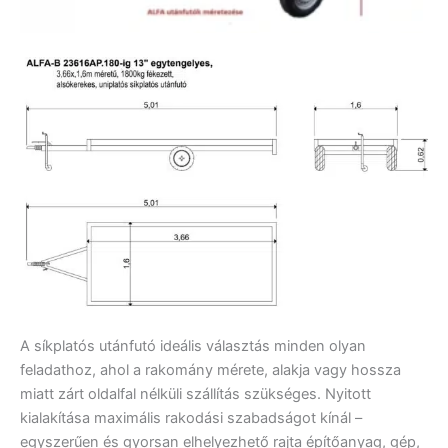
A síkplatós utánfutó ideális választás minden olyan
feladathoz, ahol a rakomány mérete, alakja vagy hossza
miatt zárt oldalfal nélküli szállítás szükséges. Nyitott
kialakítása maximális rakodási szabadságot kínál –
egyszerűen és gyorsan elhelyezhető rajta építőanyag, gép,