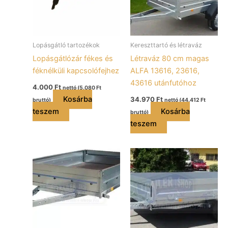
Lopásgátló tartozékok
Kereszttartó és létraváz
Lopásgátlózár fékes és
Létraváz 80 cm magas
féknélküli kapcsolófejhez
ALFA 13616, 23616,
43616 utánfutóhoz
4.000
Ft
nettó (
5.080
Ft
Kosárba
34.970
Ft
bruttó)
nettó (
44.412
Ft
teszem
Kosárba
bruttó)
teszem