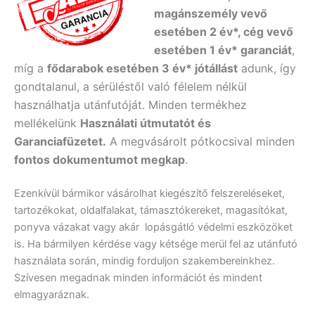
magánszemély vevő
esetében 2 év*, cég vevő
esetében 1 év* garanciát
,
míg a
fődarabok esetében 3 év* jótállást
adunk, így
gondtalanul, a sérüléstől való félelem nélkül
használhatja utánfutóját. Minden termékhez
mellékelünk
Használati útmutatót és
Garanciafüzetet.
A
megvásárolt pótkocsival minden
fontos dokumentumot megkap
.
Ezenkívül bármikor vásárolhat kiegészítő felszereléseket,
tartozékokat, oldalfalakat, támasztókereket, magasítókat,
ponyva vázakat vagy akár lopásgátló védelmi eszközöket
is. Ha bármilyen kérdése vagy kétsége merül fel az utánfutó
használata során, mindig forduljon szakembereinkhez.
Szívesen megadnak minden információt és mindent
elmagyaráznak.