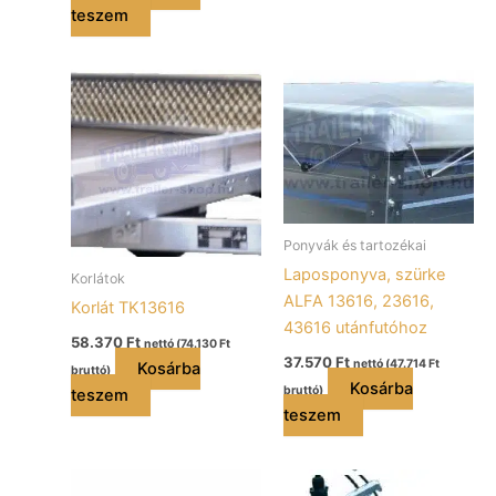
teszem
Ponyvák és tartozékai
Laposponyva, szürke
Korlátok
ALFA 13616, 23616,
Korlát TK13616
43616 utánfutóhoz
58.370
Ft
nettó (
74.130
Ft
37.570
Ft
nettó (
47.714
Ft
Kosárba
bruttó)
Kosárba
bruttó)
teszem
teszem