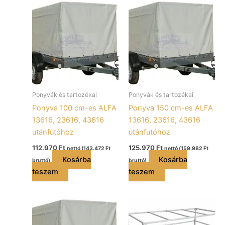
Ponyvák és tartozékai
Ponyvák és tartozékai
Ponyva 100 cm-es ALFA
Ponyva 150 cm-es ALFA
13616, 23616, 43616
13616, 23616, 43616
utánfutóhoz
utánfutóhoz
112.970
Ft
125.970
Ft
nettó (
143.472
Ft
nettó (
159.982
Ft
Kosárba
Kosárba
bruttó)
bruttó)
teszem
teszem