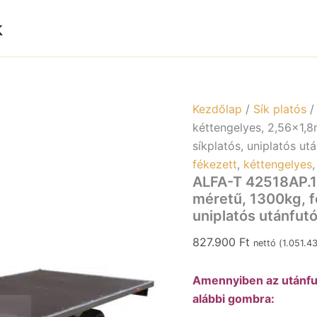
k
Kezdőlap
/
Sík platós
kéttengelyes, 2,56×1,8
síkplatós, uniplatós ut
fékezett
,
kéttengelyes
ALFA-T 42518AP.1
méretű, 1300kg, fé
uniplatós utánfut
827.900
Ft
nettó (
1.051.4
Amennyiben az utánfut
alábbi gombra: