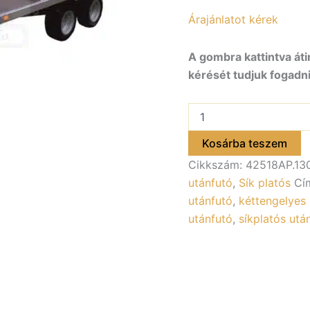
Árajánlatot kérek
A gombra kattintva áti
kérését tudjuk fogadni
ALFA-
T
42518AP.130-
Kosárba teszem
ig
Cikkszám:
42518AP.13
kéttengelyes,
2,56×1,8m
utánfutó
,
Sík platós
Cí
méretű,
utánfutó
,
kéttengelyes 
1300kg,
utánfutó
,
síkplatós utá
fékezett,
alsókerekes,
síkplatós,
uniplatós
utánfutó
mennyiség