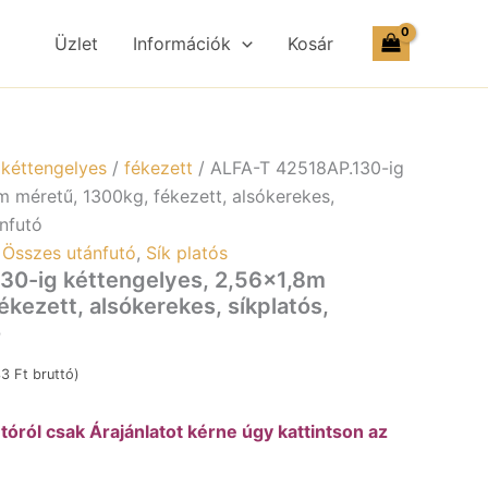
ig
kéttengelyes,
Üzlet
Információk
Kosár
2,56×1,8m
méretű,
1300kg,
fékezett,
alsókerekes,
síkplatós,
/
kéttengelyes
/
fékezett
/ ALFA-T 42518AP.130-ig
uniplatós
m méretű, 1300kg, fékezett, alsókerekes,
utánfutó
ánfutó
mennyiség
,
Összes utánfutó
,
Sík platós
30-ig kéttengelyes, 2,56×1,8m
kezett, alsókerekes, síkplatós,
ó
33
Ft
bruttó)
óról csak Árajánlatot kérne úgy kattintson az