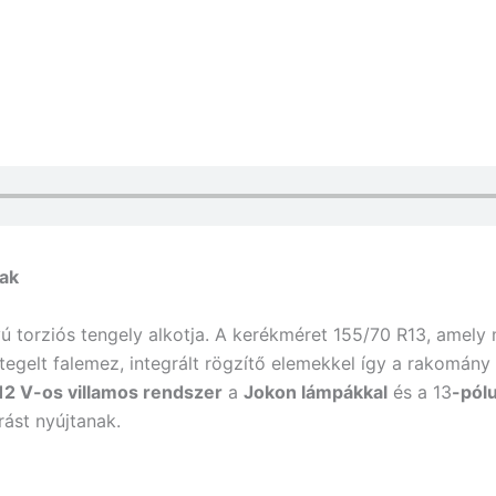
nak
torziós tengely alkotja. A kerékméret 155/70 R13, amely me
rétegelt falemez, integrált rögzítő elemekkel így a rakomá
12 V-os villamos rendszer
a
Jokon lámpákkal
és a 13
-pól
rást nyújtanak.