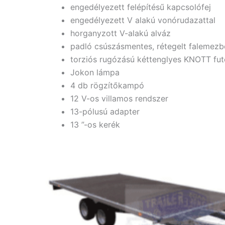
engedélyezett felépítésű kapcsolófej
engedélyezett V alakú vonórudazattal
horganyzott V-alakú alváz
padló csúszásmentes, rétegelt falemezb
torziós rugózású kéttenglyes KNOTT fu
Jokon lámpa
4 db rögzítőkampó
12 V-os villamos rendszer
13-pólusú adapter
13 ”-os kerék