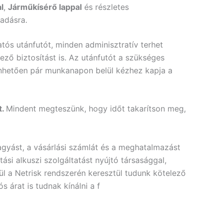
l
,
Járműkísérő lappal
és részletes
adásra.
tós utánfutót, minden adminisztratív terhet
ező biztosítást is. Az utánfutót a szükséges
önhetően pár munkanapon belül kézhez kapja a
t.
Mindent megteszünk, hogy időt takarítson meg,
gyást, a vásárlási számlát és a meghatalmazást
si alkuszi szolgáltatást nyújtó társasággal,
l a Netrisk rendszerén keresztül tudunk kötelező
 árat is tudnak kínálni a f