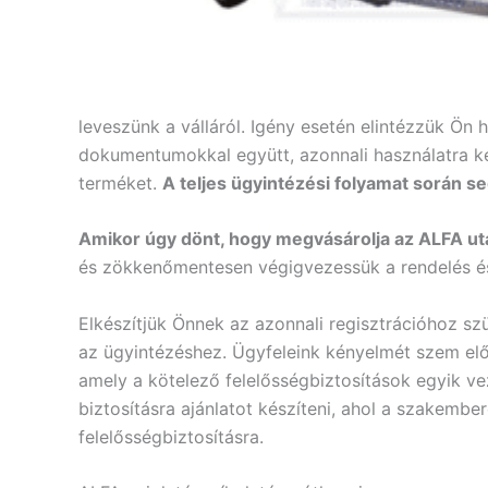
leveszünk a válláról. Igény esetén elintézzük Ön 
dokumentumokkal együtt, azonnali használatra k
terméket.
A teljes ügyintézési folyamat során 
Amikor úgy dönt, hogy megvásárolja az ALFA ut
és zökkenőmentesen végigvezessük a rendelés és
Elkészítjük Önnek az azonnali regisztrációhoz s
az ügyintézéshez. Ügyfeleink kényelmét szem előt
amely a kötelező felelősségbiztosítások egyik v
biztosításra ajánlatot készíteni, ahol a szakemb
felelősségbiztosításra.