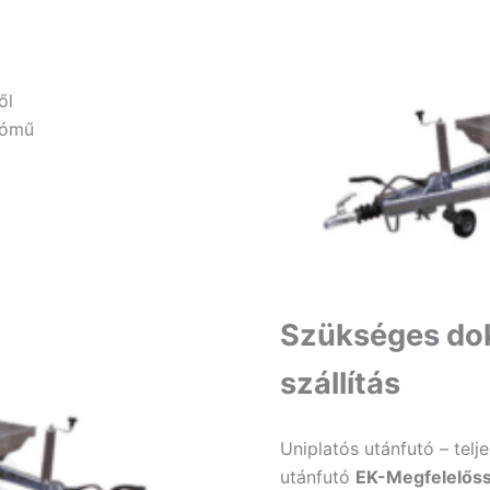
ől
tómű
Szükséges do
szállítás
Uniplatós utánfutó – telje
utánfutó
EK-Megfelelőssé