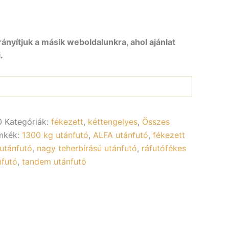
rányítjuk a másik weboldalunkra, ahol ajánlat
.
0
Kategóriák:
fékezett
,
kéttengelyes
,
Összes
mkék:
1300 kg utánfutó
,
ALFA utánfutó
,
fékezett
utánfutó
,
nagy teherbírású utánfutó
,
ráfutófékes
nfutó
,
tandem utánfutó