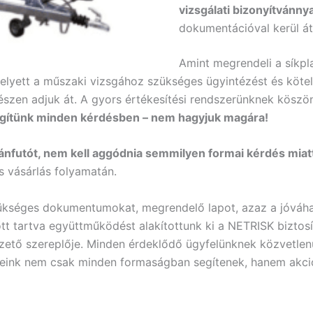
vizsgálati bizonyítvánnya
dokumentációval kerül át
Amint megrendeli a síkpla
helyett a műszaki vizsgához szükséges ügyintézést és kötel
észen adjuk át. A gyors értékesítési rendszerünknek kösz
segítünk minden kérdésben – nem hagyjuk magára!
ánfutót, nem kell aggódnia semmilyen formai kérdés miat
 vásárlás folyamatán.
zükséges dokumentumokat, megrendelő lapot, azaz a jóváha
t tartva együttműködést alakítottunk ki a NETRISK biztosítá
ezető szereplője. Minden érdeklődő ügyfelünknek közvetlenü
ereink nem csak minden formaságban segítenek, hanem akciós