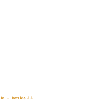
le – katt ide ⇓⇓