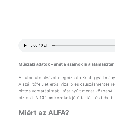
Műszaki adatok – amit a számok is alátámaszta
Az utánfutó alvázát megbízható Knott gyártmányú 
A szállítófelület erős, vízálló és csúszásmentes 
biztos vontatási stabilitást nyújt menet közbenA
biztosít. A
13″-os kerekek
jó úttartást és teherbí
Miért az ALFA?